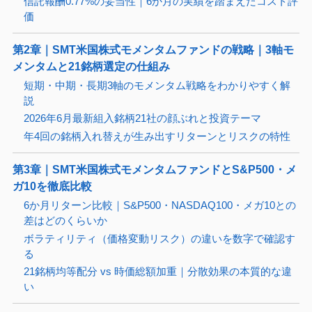
信託報酬0.77%の妥当性｜6か月の実績を踏まえたコスト評
価
第2章｜SMT米国株式モメンタムファンドの戦略｜3軸モ
メンタムと21銘柄選定の仕組み
短期・中期・長期3軸のモメンタム戦略をわかりやすく解
説
2026年6月最新組入銘柄21社の顔ぶれと投資テーマ
年4回の銘柄入れ替えが生み出すリターンとリスクの特性
第3章｜SMT米国株式モメンタムファンドとS&P500・メ
ガ10を徹底比較
6か月リターン比較｜S&P500・NASDAQ100・メガ10との
差はどのくらいか
ボラティリティ（価格変動リスク）の違いを数字で確認す
る
21銘柄均等配分 vs 時価総額加重｜分散効果の本質的な違
い