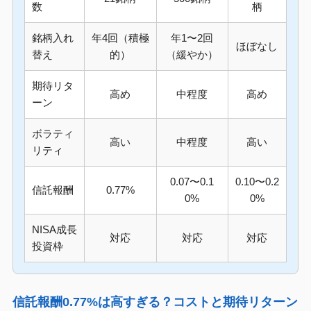
数
柄
銘柄入れ
年4回（積極
年1〜2回
ほぼなし
替え
的）
（緩やか）
期待リタ
高め
中程度
高め
ーン
ボラティ
高い
中程度
高い
リティ
0.07〜0.1
0.10〜0.2
信託報酬
0.77%
0%
0%
NISA成長
対応
対応
対応
投資枠
信託報酬0.77%は高すぎる？コストと期待リターン