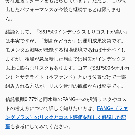
分な超過リターンをもたらしています。ただし、この傑
出したパフォーマンスが今後も継続するとは限りませ
ん。
結論として、「S&P500インデックスよりコストが高い」
は事実ですが、「割高かどうか」は運用成果次第です。
モメンタム戦略が機能する相場環境であれば十分ペイし
ますが、相場が急反転した局面では損失がインデックス
以上に膨らむリスクもあります。コア（S&P500やオルカ
ン）とサテライト（本ファンド）という位置づけで一部
組み入れる方法が、リスク管理の観点からは堅実です。
信託報酬0.77%と同水準のFANG+への投資リスクやコス
トの考え方について詳しく知りたい方は、
FANG+（ファ
ングプラス）のリスクとコスト評価を詳しく解説した記
事
も参考にしてみてください。