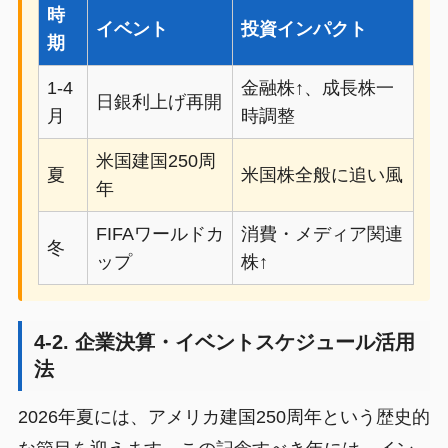
時
イベント
投資インパクト
期
1-4
金融株↑、成長株一
日銀利上げ再開
月
時調整
米国建国250周
夏
米国株全般に追い風
年
FIFAワールドカ
消費・メディア関連
冬
ップ
株↑
4-2. 企業決算・イベントスケジュール活用
法
2026年夏には、アメリカ建国250周年という歴史的