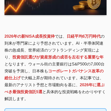
2026年の新NISA成長投資枠
では、
日経平均6万円時代
の
到来が専門家により予想されています。AI・半導体関連
株の急成長、世界経済のソフトランディング実現によ
り、
投資信託選びが資産形成の成否を左右する重要な年
となります。ウォール街の主要銀行はS&P500の7,000台
突破を予測し、日本株も
コーポレートガバナンス改革の
総仕上げ
で大幅上昇が期待されています。本記事では、
最新のアナリスト予想と市場動向を基に、
2026年に選ぶ
べき最強投資信託5選
と具体的な投資戦略をわかりやすく
解説します。