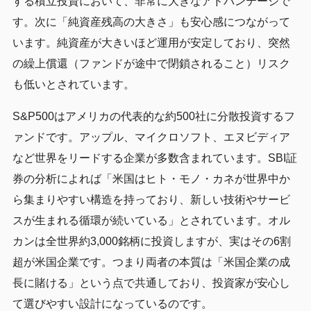
する積立投資において、非常に大きなアドバンテージで
す。次に「純資産残高の大きさ」も安心感につながって
います。純資産が大きいほど運用が安定しており、突然
の繰上償還（ファンドが途中で閉鎖されること）リスク
も低いとされています。
S&P500はアメリカの代表的な約500社に分散投資するフ
ァンドです。アップル、マイクロソフト、エヌビディア
など世界をリードする企業が多数含まれています。SBI証
券の分析によれば「米国はヒト・モノ・カネが世界中か
ら集まりやすい構造を持っており、新しい技術やサービ
スが生まれる循環が続いている」とされています。オル
カンは全世界約3,000銘柄に投資しますが、実はその6割
超が米国企業です。つまり両者の本質は「米国企業の成
長に賭ける」という点で共通しており、投資家が安心し
て選びやすい設計になっているのです。