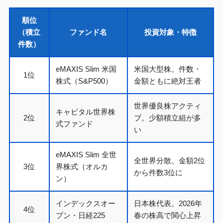
順位
（積立
ファンド名
投資対象・特徴
件数）
eMAXIS Slim 米国
米国大型株。件数・
1位
株式（S&P500）
金額ともに絶対王者
世界優良株アクティ
キャピタル世界株
2位
ブ。少額積立組が多
式ファンド
い
eMAXIS Slim 全世
全世界分散。金額2位
3位
界株式（オルカ
から件数3位に
ン）
インデックスオー
日本株代表。2026年
4位
プン・日経225
春の株高で関心上昇