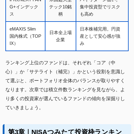
G+インデック
テック10銘
集中投資型でリスク
ス
柄
も高め
eMAXIS Slim
日本株補完用。円資
日本全上場
国内株式（TOP
産として安心感が強
企業
IX）
み
ランキング上位のファンドは、それぞれ「コア（中
心）」か「サテライト（補完）」かという役割を意識し
て選ぶと、ポートフォリオ全体のバランスが取りやすく
なります。次章では積立件数ランキングを見ながら、よ
り多くの投資家が選んでいるファンドの傾向を深掘りし
ていきましょう。
第3章｜NISAつみたて投資枠ランキン