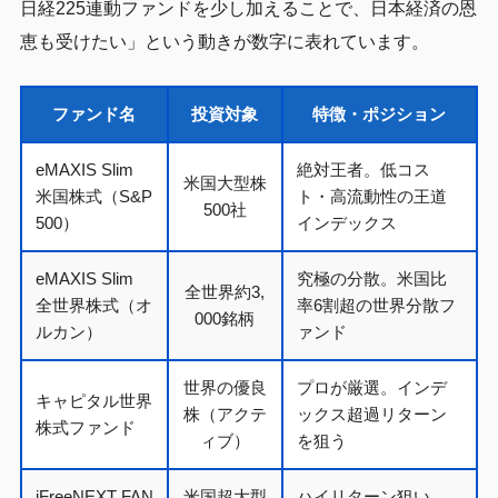
日経225連動ファンドを少し加えることで、日本経済の恩
恵も受けたい」という動きが数字に表れています。
ファンド名
投資対象
特徴・ポジション
eMAXIS Slim
絶対王者。低コス
米国大型株
米国株式（S&P
ト・高流動性の王道
500社
500）
インデックス
eMAXIS Slim
究極の分散。米国比
全世界約3,
全世界株式（オ
率6割超の世界分散フ
000銘柄
ルカン）
ァンド
世界の優良
プロが厳選。インデ
キャピタル世界
株（アクテ
ックス超過リターン
株式ファンド
ィブ）
を狙う
iFreeNEXT FAN
米国超大型
ハイリターン狙い。