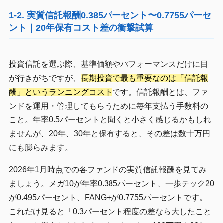
1-2. 実質信託報酬0.385パーセント〜0.7755パーセ
ント｜20年保有コスト差の衝撃試算
投資信託を選ぶ際、基準価額やパフォーマンスだけに目
が行きがちですが、
長期投資で最も重要なのは「信託報
酬」というランニングコスト
です。信託報酬とは、ファ
ンドを運用・管理してもらうために毎年支払う手数料の
こと。年率0.5パーセントと聞くと小さく感じるかもしれ
ませんが、20年、30年と保有すると、その差は数十万円
にも膨らみます。
2026年1月時点での各ファンドの実質信託報酬を見てみ
ましょう。メガ10が年率0.385パーセント、一歩テック20
が0.495パーセント、FANG+が0.7755パーセントです。
これだけ見ると「0.3パーセント程度の差なら大したこと