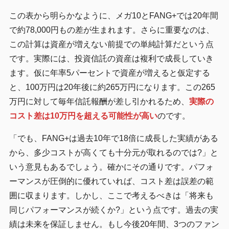
この表から明らかなように、メガ10とFANG+では20年間
で約78,000円もの差が生まれます。さらに重要なのは、
この計算は資産が増えない前提での単純計算だという点
です。実際には、投資信託の資産は複利で成長していき
ます。仮に年率5パーセントで資産が増えると仮定する
と、100万円は20年後に約265万円になります。この265
万円に対して毎年信託報酬が差し引かれるため、
実際の
コスト差は10万円を超える可能性が高い
のです。
「でも、FANG+は過去10年で18倍に成長した実績がある
から、多少コストが高くても十分元が取れるのでは?」と
いう意見もあるでしょう。確かにその通りです。パフォ
ーマンスが圧倒的に優れていれば、コスト差は誤差の範
囲に収まります。しかし、ここで考えるべきは「将来も
同じパフォーマンスが続くか?」という点です。過去の実
績は未来を保証しません。もし今後20年間、3つのファン