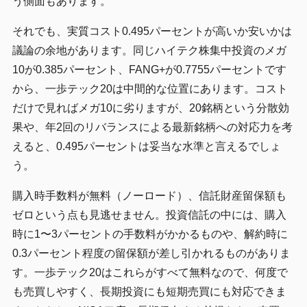
う側面もあります。
それでも、実質コスト0.495パーセントが高いか安いかは
議論の余地があります。同じハイテク株集中投資のメガ
10が0.385パーセント、FANG+が0.7755パーセントです
から、一歩テック20は中間的な位置にあります。コスト
だけで見ればメガ10に劣りますが、20銘柄という分散効
果や、年2回のリバランスによる最新銘柄への対応力を考
えると、0.495パーセントは妥当な水準と言えるでしょ
う。
購入時手数料が無料（ノーロード）、信託財産留保額も
ゼロという点も見逃せません。投資信託の中には、購入
時に1〜3パーセントの手数料がかかるものや、解約時に
0.3パーセント程度の留保額が差し引かれるものがありま
す。一歩テック20はこれらがすべて無料なので、何度で
も売買しやすく、長期投資にも短期売買にも対応できま