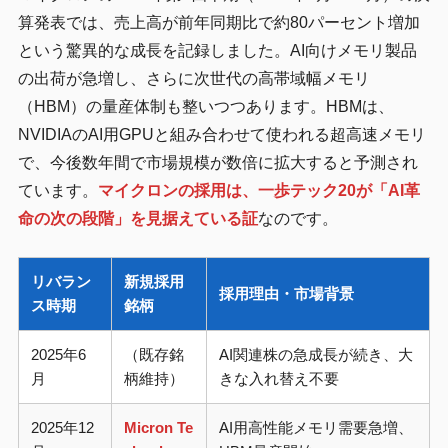
算発表では、売上高が前年同期比で約80パーセント増加
という驚異的な成長を記録しました。AI向けメモリ製品
の出荷が急増し、さらに次世代の高帯域幅メモリ
（HBM）の量産体制も整いつつあります。HBMは、
NVIDIAのAI用GPUと組み合わせて使われる超高速メモリ
で、今後数年間で市場規模が数倍に拡大すると予測され
ています。
マイクロンの採用は、一歩テック20が「AI革
命の次の段階」を見据えている証
なのです。
リバラン
新規採用
採用理由・市場背景
ス時期
銘柄
2025年6
（既存銘
AI関連株の急成長が続き、大
月
柄維持）
きな入れ替え不要
2025年12
Micron Te
AI用高性能メモリ需要急増、