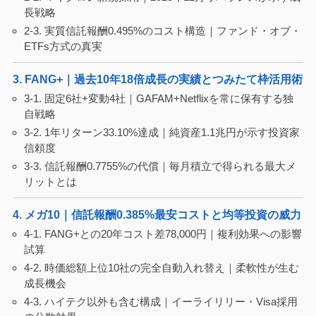
長戦略
2-3. 実質信託報酬0.495%のコスト構造｜ファンド・オブ・
ETFs方式の真実
3. FANG+｜過去10年18倍成長の実績とつみたて枠活用術
3-1. 固定6社+変動4社｜GAFAM+Netflixを常に保有する独
自戦略
3-2. 1年リターン33.10%達成｜純資産1.1兆円が示す投資家
信頼度
3-3. 信託報酬0.7755%の代償｜毎月積立で得られる最大メ
リットとは
4. メガ10｜信託報酬0.385%最安コストと均等投資の威力
4-1. FANG+との20年コスト差78,000円｜複利効果への影響
試算
4-2. 時価総額上位10社の完全自動入れ替え｜柔軟性が生む
成長機会
4-3. ハイテク以外も含む構成｜イーライリリー・Visa採用