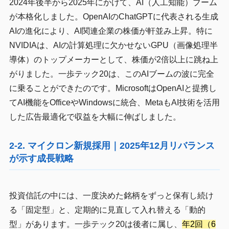
2024年後半から2025年にかけて、AI（人工知能）ブーム
が本格化しました。OpenAIのChatGPTに代表される生成
AIの進化により、AI関連企業の株価が軒並み上昇。特に
NVIDIAは、AIの計算処理に欠かせないGPU（画像処理半
導体）のトップメーカーとして、株価が2倍以上に跳ね上
がりました。一歩テック20は、このAIブームの波に完全
に乗ることができたのです。MicrosoftはOpenAIと提携し
てAI機能をOfficeやWindowsに統合、MetaもAI技術を活用
した広告最適化で収益を大幅に伸ばしました。
2-2. マイクロン新規採用｜2025年12月リバランス
が示す成長戦略
投資信託の中には、一度決めた銘柄をずっと保有し続け
る「固定型」と、定期的に見直して入れ替える「動的
型」があります。一歩テック20は後者に属し、
年2回（6