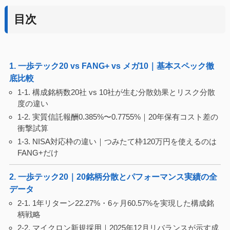
目次
1. 一歩テック20 vs FANG+ vs メガ10｜基本スペック徹
底比較
1-1. 構成銘柄数20社 vs 10社が生む分散効果とリスク分散
度の違い
1-2. 実質信託報酬0.385%〜0.7755%｜20年保有コスト差の
衝撃試算
1-3. NISA対応枠の違い｜つみたて枠120万円を使えるのは
FANG+だけ
2. 一歩テック20｜20銘柄分散とパフォーマンス実績の全
データ
2-1. 1年リターン22.27%・6ヶ月60.57%を実現した構成銘
柄戦略
2-2. マイクロン新規採用｜2025年12月リバランスが示す成