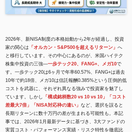
2026年、新NISA制度の本格始動から2年が経過し、投資
家の関心は
「オルカン・S&P500を超えるリターン」
へ
と移行しています。その中心にあるのが、米国ハイテク
株集中投資の三強—
一歩テック20、FANG+、メガ10
で
す。一歩テック20は6ヶ月で年率60.57%、FANG+は過去
10年で約18倍、メガ10は信託報酬0.385%という圧倒的低
コストを武器に、それぞれ異なる強みで投資家を魅了し
ています。しかし
「構成銘柄数20 vs 10 vs 10」「コスト
差最大7倍」「NISA対応枠の違い」
など、選択を誤ると
長期リターンに数十万円の差が生まれる可能性も。本記
事では、2026年1月最新データに基づき、3大ファンドの
実質コスト・パフォーマンス実績・リスク特性を徹底比