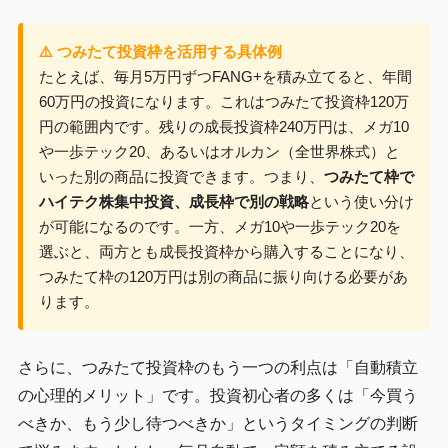
⚠️ つみたて投資枠を活用する具体例
たとえば、毎月5万円ずつFANG+を積み立てると、年間
60万円の投資になります。これはつみたて投資枠120万
円の範囲内です。残りの成長投資枠240万円は、メガ10
や一歩テック20、あるいはオルカン（全世界株式）と
いった別の商品に投資できます。つまり、
つみたて枠で
ハイテク株集中投資、成長枠で別の戦略
という使い分け
が可能になるのです。一方、メガ10や一歩テック20を
選ぶと、両方とも成長投資枠から購入することになり、
つみたて枠の120万円は別の商品に振り向ける必要があ
ります。
さらに、つみたて投資枠のもう一つの利点は「自動積立
の心理的メリット」です。投資初心者の多くは「今買う
べきか、もう少し待つべきか」というタイミングの判断