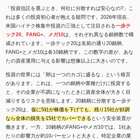
「投資信託を選ぶとき、何社に分散すれば安心なの?」こ
れは多くの投資初心者が抱える疑問です。2026年現在、
米国ハイテク株集中投資の三強として注目される
一歩テ
ック20、FANG+、メガ10
は、それぞれ異なる銘柄数で構
成されています。一歩テック20は名前の通り20銘柄、
FANG+とメガ10は各10銘柄です。この数字の差が、あな
たの資産運用に与える影響は想像以上に大きいのです。
投資の世界には「卵は一つのカゴに盛るな」という格言
があります。これは、一つの銘柄や業種だけに投資する
と、その企業が不調になったときに資産全体が大きく目
減りするリスクを意味します。20銘柄に分散する一歩テ
ック20は、
仮に5社が株価を下げても、残り15社が好調
なら全体の損失を15社でカバーできる
という安全装置が
働きます。一方、10銘柄のFANG+やメガ10では、1社あ
たりの影響力が約10パーセントと大きく、特定企業の業