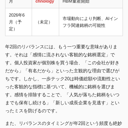
月
chnology
HBM量産開始
2026年6
市場動向により判断、AIイン
月（予
（未定）
フラ関連銘柄の可能性
定）
年2回のリバランスには、もう一つ重要な意味がありま
す。それは「感情に流されない客観的な銘柄選定」で
す。個人投資家が個別株を買う場合、「この会社が好き
だから」「有名だから」といった主観的な理由で選びが
ちです。しかし、一歩テック20は時価総額や流動性とい
った客観的な指標に基づいて、機械的に銘柄を選びま
す。感情を排除することで、「人気が落ちた銘柄をいつ
までも保有し続ける」「新しい成長企業を見逃す」とい
ったミスを防げるのです。
また、リバランスのタイミングが年2回という頻度も絶妙