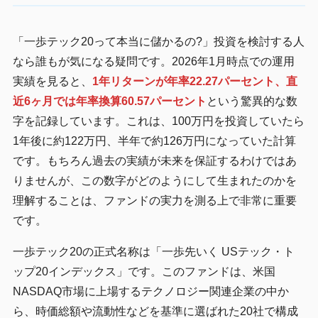
「一歩テック20って本当に儲かるの?」投資を検討する人
なら誰もが気になる疑問です。2026年1月時点での運用
実績を見ると、
1年リターンが年率22.27パーセント、直
近6ヶ月では年率換算60.57パーセント
という驚異的な数
字を記録しています。これは、100万円を投資していたら
1年後に約122万円、半年で約126万円になっていた計算
です。もちろん過去の実績が未来を保証するわけではあ
りませんが、この数字がどのようにして生まれたのかを
理解することは、ファンドの実力を測る上で非常に重要
です。
一歩テック20の正式名称は「一歩先いく USテック・ト
ップ20インデックス」です。このファンドは、米国
NASDAQ市場に上場するテクノロジー関連企業の中か
ら、時価総額や流動性などを基準に選ばれた20社で構成