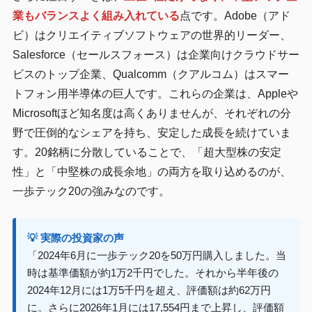
業もバランスよく組み入れている
点です。Adobe（アド
ビ）はクリエイティブソフトウェアの世界的リーダー、
Salesforce（セールスフォース）は企業向けクラウドサー
ビスのトップ企業、Qualcomm（クアルコム）はスマー
トフォン用半導体の巨人です。これらの企業は、Appleや
Microsoftほど知名度は高くありませんが、それぞれの分
野で圧倒的なシェアを持ち、安定した成長を続けていま
す。20銘柄に分散していることで、「超大型株の安定
性」と「中堅株の成長余地」の両方を取り込めるのが、
一歩テック20の強みなのです。
💡 実際の投資家の声
「2024年6月に一歩テック20を50万円購入しました。当
時は基準価額が約1万2千円でした。それから半年後の
2024年12月には1万5千円を超え、評価額は約62万円
に。さらに2026年1月には17,554円まで上昇し、評価額