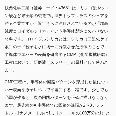
扶桑化学工業（証券コード：4368）は、リンゴ酸やクエ
ン酸など果実酸の製造では世界トップクラスのシェアを
誇る企業ですが、近年さらに注目されているのが「超高
純度コロイダルシリカ」という半導体製造に欠かせない
材料です。コロイダルシリカとは、シリカ（二酸化ケイ
素）のナノ粒子を水に均一に分散させた液体のことで、
半導体ウエハーの表面を研磨するCMP（化学機械研磨）
工程において、研磨液（スラリー）の原料として使われ
ます。
CMP工程は、半導体の回路パターンを形成した後にウエ
ハー表面を原子レベルで平坦にする工程です。少しでも
凸凹が残ると、次の回路パターンを正確に描けなくなり
ます。最先端のAI半導体では回路の線幅が2〜3ナノメー
トル（1ナノメートルは1ミリメートルの100万分の1）と