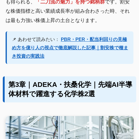
も得られる、
「二刀流の魅力」を持つ銘柄群
です。割安
な株価指標と高い業績成長率が組み合わさった時、それ
は最も力強い株価上昇の土台となります。
📌 あわせて読みたい：
PBR・PER・配当利回りの見極
め方を億り人の視点で徹底解説した記事｜割安株で種ま
き投資の実践法
第3章｜ADEKA・扶桑化学｜先端AI半導
体材料で躍進する化学株2選