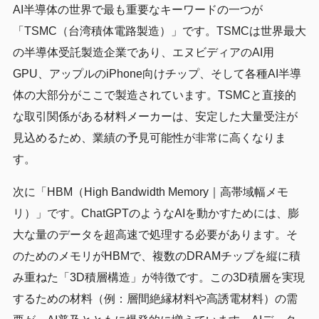
AI半導体の世界で最も重要なキーワードの一つが
「TSMC（台湾積体電路製造）」です。TSMCは世界最大
の半導体受託製造企業であり、エヌビディアのAI用
GPU、アップルのiPhone向けチップ、そして各種AI半導
体の大部分がここで製造されています。TSMCと直接的
な取引関係がある材料メーカーは、安定した大量受注が
見込めるため、業績の予見可能性が非常に高くなりま
す。
次に「HBM（High Bandwidth Memory｜高帯域幅メモ
リ）」です。ChatGPTのようなAIを動かすためには、膨
大な量のデータを超高速で処理する必要があります。そ
のためのメモリがHBMで、複数のDRAMチップを縦に積
み重ねた「3D積層構造」が特徴です。この3D積層を実現
するための材料（例：層間絶縁材料や高誘電材料）の需