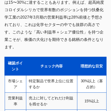
は15〜30%に達することもあります。例えば、超高純度
コロイダルシリカで世界有数のポジションを持つ扶桑化
学工業の2027年3月期の営業利益率は28%前後と予想さ
れており、これは化学セクターの中でも抜群の高さで
す。このような「高い利益率＋シェア優位性」を持つ企
業こそが、株価の大化けを期待できる銘柄の条件となり
ます。
確認ポイ
チェック内容
理想的な目安
ント
市場シェ
特定製品で世界上位に位置
30%以上（寡
ア
するか
占的）
営業利益
売上に対してどれだけ利益
15%以上
率
を残せるか