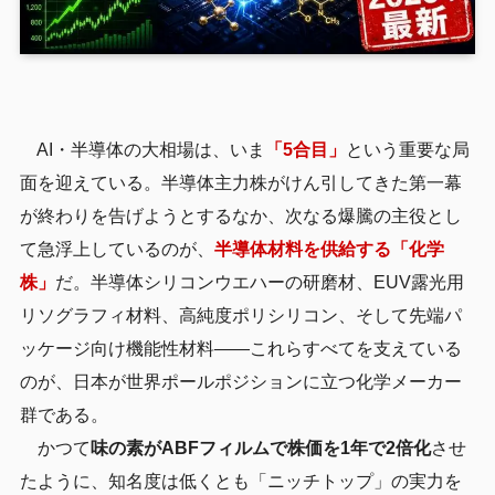
AI・半導体の大相場は、いま
「5合目」
という重要な局
面を迎えている。半導体主力株がけん引してきた第一幕
が終わりを告げようとするなか、次なる爆騰の主役とし
て急浮上しているのが、
半導体材料を供給する「化学
株」
だ。半導体シリコンウエハーの研磨材、EUV露光用
リソグラフィ材料、高純度ポリシリコン、そして先端パ
ッケージ向け機能性材料——これらすべてを支えている
のが、日本が世界ポールポジションに立つ化学メーカー
群である。
かつて
味の素がABFフィルムで株価を1年で2倍化
させ
たように、知名度は低くとも「ニッチトップ」の実力を