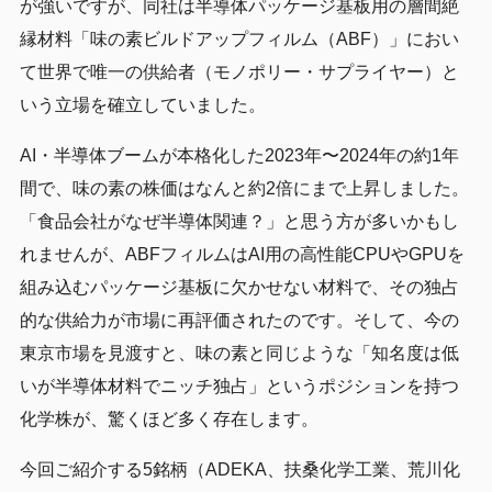
が強いですが、同社は半導体パッケージ基板用の層間絶
縁材料「味の素ビルドアップフィルム（ABF）」におい
て世界で唯一の供給者（モノポリー・サプライヤー）と
いう立場を確立していました。
AI・半導体ブームが本格化した2023年〜2024年の約1年
間で、味の素の株価はなんと約2倍にまで上昇しました。
「食品会社がなぜ半導体関連？」と思う方が多いかもし
れませんが、ABFフィルムはAI用の高性能CPUやGPUを
組み込むパッケージ基板に欠かせない材料で、その独占
的な供給力が市場に再評価されたのです。そして、今の
東京市場を見渡すと、味の素と同じような「知名度は低
いが半導体材料でニッチ独占」というポジションを持つ
化学株が、驚くほど多く存在します。
今回ご紹介する5銘柄（ADEKA、扶桑化学工業、荒川化