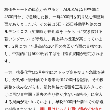
株価チャートの観点から見ると、ADEKAは5月中旬に
4600円台まで急騰した後、一時4000円を割り込む調整局
面がありましたが、その後は5日・25日移動平均線のゴー
ルデンクロス（短期線が長期線を下から上に突き抜ける
強いシグナル）が示現し、再上昇の機運が高まっていま
す。2月につけた最高値5104円の奪回が当面の目標であ
り、中期的には5000円台半ばを目指す展開が想定されま
す。
一方、扶桑化学は5月中旬にストップ高を交えた急騰を演
じ、分割修正後株価で上場来高値4740円を記録。その後
調整を挟みながらも、最終利益の増額修正発表をきっか
けに再び青空圏（過去の売り物が少ない価格帯）に突入
する局面が近づいています。早晩5000円台前半での活躍
が期待されており、
押し目はじっくり買い溜めておきた