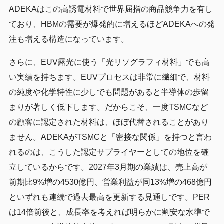
ADEKAはこの高誘電材料で世界屈指の商品競争力を有し
ており、HBMの需要が爆発的に増えるほどADEKAへの発
注も増える構造になっています。
さらに、EUV露光に使う「光リソグラフィ材料」でも高
い実績を持ちます。EUVプロセスは非常に繊細で、材料
の純度や化学特性に少しでも問題があると半導体の歩留
まりが著しく低下します。だからこそ、一度TSMCなど
の顧客に認定された材料は、ほぼ代替されることがあり
ません。ADEKAがTSMCと「密接な関係」を持つと言わ
れるのは、こうした認定サプライヤーとしての地位を確
立しているからです。2027年3月期の業績は、売上高が
前期比9%増の4530億円、営業利益が同13%増の468億円
といずれも連続で過去最高を更新する見通しです。PER
は14倍前後と、成長率を考えれば明らかに割安な水準で