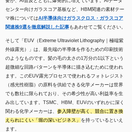
要が、AI普及とともに爆発的に増えています。AIデータ
センター向けガラスコア基板など、HBM関連の素材テー
マ株については
AI半導体向けガラスクロス・ガラスコア
関連株9選を徹底解説した記事
もあわせてご覧ください。
そして「EUV（Extreme Ultraviolet Lithography｜極端紫
外線露光）」は、最先端の半導体を作るための印刷技術
のようなものです。髪の毛の太さの1万分の1以下という
超微細な回路パターンを半導体に描き込むために使われ
ます。このEUV露光プロセスで使われるフォトレジスト
（感光性樹脂）の原料を供給できる化学メーカーは世界
でも数社に限られており、その希少性が高い利益率を生
み出しています。TSMC、HBM、EUVのいずれかに深く
関わる化学メーカーは、
参入障壁が高く、競合に置き換
えられにくい「堀の深いビジネス」
を持っているといえ
ます。