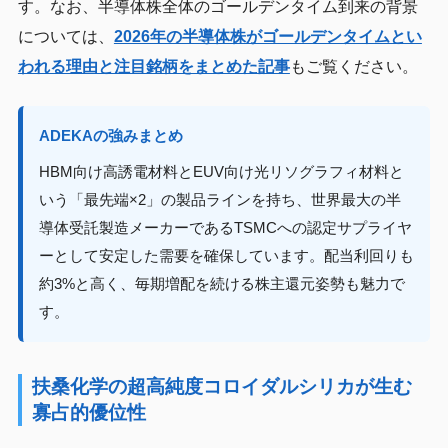
す。なお、半導体株全体のゴールデンタイム到来の背景
については、
2026年の半導体株がゴールデンタイムとい
われる理由と注目銘柄をまとめた記事
もご覧ください。
ADEKAの強みまとめ
HBM向け高誘電材料とEUV向け光リソグラフィ材料と
いう「最先端×2」の製品ラインを持ち、世界最大の半
導体受託製造メーカーであるTSMCへの認定サプライヤ
ーとして安定した需要を確保しています。配当利回りも
約3%と高く、毎期増配を続ける株主還元姿勢も魅力で
す。
扶桑化学の超高純度コロイダルシリカが生む
寡占的優位性