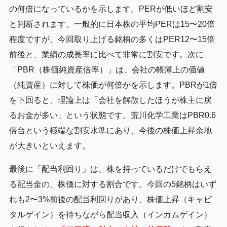
の何倍になっているかを示します。PERが低いほど割安
と判断されます。一般的に日本株の平均PERは15〜20倍
程度ですが、今回取り上げる銘柄の多くはPER12〜15倍
前後と、業績の成長率に比べて非常に割安です。次に
「PBR（株価純資産倍率）」は、会社の帳簿上の価値
（純資産）に対して株価が何倍かを示します。PBRが1倍
を下回ると、理論上は「会社を解散したほうが株主に戻
るお金が多い」という状態です。荒川化学工業はPBR0.6
倍台という極端な割安水準にあり、今後の株価上昇余地
が大きいといえます。
最後に「配当利回り」は、株を持っているだけでもらえ
る配当金の、株価に対する割合です。今回の5銘柄はいず
れも2〜3%前後の配当利回りがあり、株価上昇（キャピ
タルゲイン）を待ちながら配当収入（インカムゲイン）