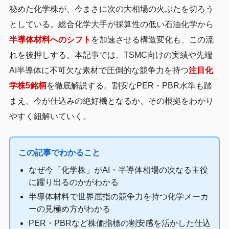
秘めた化学株が、今まさに次の大相場の火ぶたを切ろう
としている。総合化学大手が採算性の低い石油化学から
半導体材料へのシフト
を加速させる構造変化も、この流
れを後押しする。本記事では、TSMC向けの実績や先端
AI半導体に不可欠な素材で圧倒的な競争力を持つ
注目化
学株5銘柄
を徹底解説する。割安なPER・PBR水準も踏
まえ、今が仕込みの絶好機となるか、その根拠をわかり
やすく紐解いていく。
この記事でわかること
なぜ今「化学株」がAI・半導体相場の次なる主役
に躍り出るのかがわかる
半導体材料で世界屈指の競争力を持つ化学メーカ
ーの見極め方がわかる
PER・PBRなど株価指標の割安感を活かした仕込