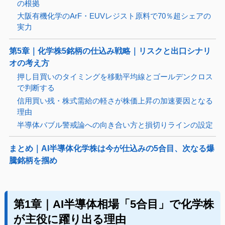
の根拠
大阪有機化学のArF・EUVレジスト原料で70％超シェアの
実力
第5章｜化学株5銘柄の仕込み戦略｜リスクと出口シナリ
オの考え方
押し目買いのタイミングを移動平均線とゴールデンクロス
で判断する
信用買い残・株式需給の軽さが株価上昇の加速要因となる
理由
半導体バブル警戒論への向き合い方と損切りラインの設定
まとめ｜AI半導体化学株は今が仕込みの5合目、次なる爆
騰銘柄を掴め
第1章｜AI半導体相場「5合目」で化学株
が主役に躍り出る理由