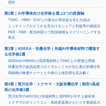
現性
第2章｜AI半導体向け化学株を選ぶ3つの投資軸
TSMC・HBM・EUVとの接点が高収益を生む仕組み
ニッチトップかどうかを見分けるシェアと利益率の確認法
PER・PBR・配当利回りで割安銘柄をスクリーニングする
視点
第3章｜ADEKA・扶桑化学｜先端AI半導体材料で躍進す
る化学株2選
ADEKAのHBM向け高誘電材料とTSMCとの密接な関係
扶桑化学の超高純度コロイダルシリカが生む寡占的優位性
両銘柄の株価チャートと今後の上値目標を読み解く
第4章｜荒川化学・トクヤマ・大阪有機化学｜割安×高成
長の化学株3選
荒川化学のAIDC向け先端材料と低PBRが示す上値余地
トクヤマのポリシリコン・高純度薬液がもたらす業績拡大