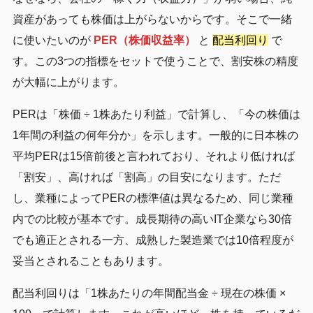
資産があっても株価は上がらないからです。そこで一緒
に使いたいのが
PER（株価収益率）
と
配当利回り
で
す。この3つの指標をセットで使うことで、割安株の精度
が大幅に上がります。
PERは「株価 ÷ 1株あたり利益」で計算し、「今の株価は
1年間の利益の何年分か」を示します。一般的に日本株の
平均PERは15倍前後と言われており、それより低ければ
「割安」、高ければ「割高」の目安になります。ただ
し、業種によってPERの標準値は異なるため、同じ業種
内での比較が基本です。成長期待の高いIT企業なら30倍
でも適正とされる一方、成熟した製造業では10倍程度が
妥当とされることもあります。
配当利回りは「1株あたりの年間配当金 ÷ 現在の株価 ×