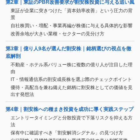
第2章｜東証のPBR改善要求が割安株投資に与える追い風
東証が企業に突きつけた「資本効率改善」という圧力の背
景
自社株買い・増配・事業再編が株価に与える具体的な影響
改善余地が大きい業種・セクターの見分け方
第3章｜億り人9名が選んだ割安株｜銘柄選びの視点を徹
底解剖
不動産・ホテル系バリュー株に複数の億り人が注目した理
由
IT・情報通信系の割安成長株を選ぶ際のチェックポイント
優待・高配当を兼ね備えた銘柄に割安株としての価値を見
出す発想法
第4章｜割安株への種まき投資を成功に導く実践ステップ
エントリータイミングと分散投資で下落リスクを抑える方
法
保有中に確認すべき「割安解消シグナル」の見つけ方