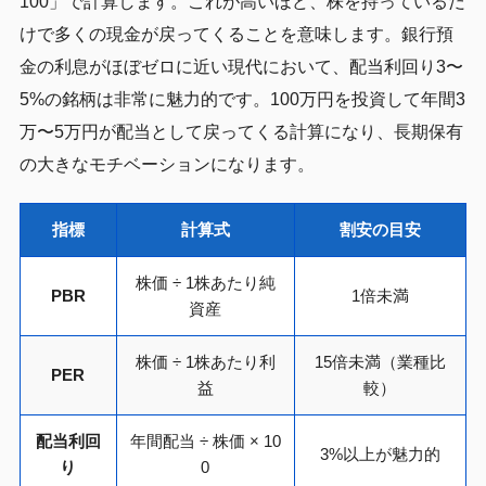
100」で計算します。これが高いほど、株を持っているだ
けで多くの現金が戻ってくることを意味します。銀行預
金の利息がほぼゼロに近い現代において、配当利回り3〜
5%の銘柄は非常に魅力的です。100万円を投資して年間3
万〜5万円が配当として戻ってくる計算になり、長期保有
の大きなモチベーションになります。
指標
計算式
割安の目安
株価 ÷ 1株あたり純
PBR
1倍未満
資産
株価 ÷ 1株あたり利
15倍未満（業種比
PER
益
較）
配当利回
年間配当 ÷ 株価 × 10
3%以上が魅力的
り
0