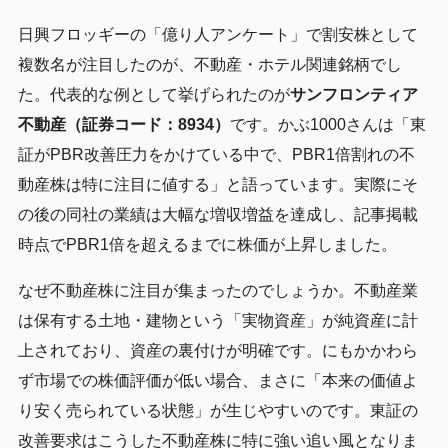
日興フロッギーの「億り人アンケート」で割安株として
複数名が注目したのが、不動産・ホテル関連銘柄でし
た。代表的な例として挙げられたのが
サンフロンティア
不動産（証券コード：8934）
です。かぶ1000さんは「東
証がPBR改善圧力をかけている中で、PBR1倍割れの不
動産株は特に注目に値する」と語っています。実際にそ
の後の同社の業績は大幅な増収増益を達成し、記事掲載
時点でPBR1倍を超えるまでに株価が上昇しました。
なぜ不動産株に注目が集まったのでしょうか。不動産業
は保有する土地・建物という「実物資産」が純資産に計
上されており、資産の裏付けが明確です。にもかかわら
ず市場での株価評価が低い場合、まさに「本来の価値よ
り安く売られている状態」が生じやすいのです。東証の
改善要求はこうした不動産株に特に強い追い風となりま