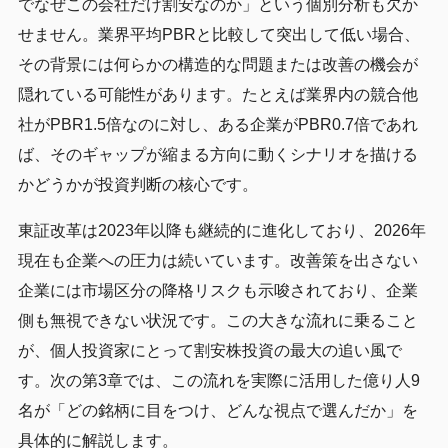
でなぜこの会社だけ割安なのか」という個別分析も欠か
せません。業界平均PBRと比較して突出して低い場合、
その背景には何らかの構造的な問題または改善の機会が
隠れている可能性があります。たとえば業界内の競合他
社がPBR1.5倍なのに対し、ある企業がPBR0.7倍であれ
ば、そのギャップが縮まる方向に動くシナリオを描ける
かどうかが投資判断の核心です。
東証改革は2023年以降も継続的に進化しており、2026年
現在も企業への圧力は続いています。改善策を出さない
企業には市場区分の降格リスクも示唆されており、企業
側も無視できない状況です。この大きな流れに乗ること
が、個人投資家にとって割安株投資の最大の追い風で
す。次の第3章では、この流れを実際に活用した億り人9
名が「どの銘柄に目をつけ、どんな視点で選んだか」を
具体的に解説します。