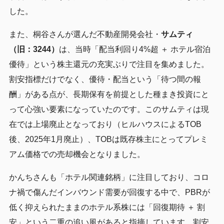
した。
また、桐谷さんが選んだ不動産開発会社・
サムティ
（旧：3244）
は、当時「配当利回り4%超 ＋ ホテル宿泊
優待」という株主還元の充実ぶりで注目を集めました。
割安指標だけでなく、優待・配当という「待つ間の報
酬」がある点が、長期保有を前提とした種まき投資にと
って心強い要素になっていたのです。このサムティは現
在では上場廃止となっており（ヒルハウスによるTOB
後、2025年1月廃止）、TOBは既存株主にとってプレミ
アム価格での売却機会となりました。
かんちさんも「ホテル関連銘柄」に注目しており、コロ
ナ禍で傷んだインバウンド需要が回復する中で、PBRが
低く抑えられたままのホテル系株には「回復期待 ＋ 割
安」という二重の追い風があると指摘しています。割安