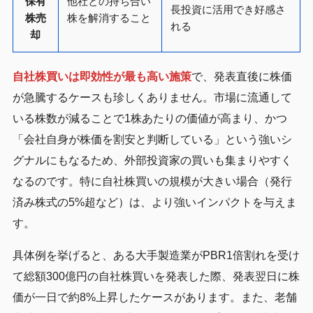
保有
他社との持ち合い
長投資に活用でき好感さ
株売
株を解消すること
れる
却
自社株買いは即効性が最も高い施策
で、発表直後に株価
が急騰するケースも珍しくありません。市場に流通して
いる株数が減ることで1株あたりの価値が高まり、かつ
「会社自身が株価を割安と判断している」という強いシ
グナルにもなるため、外部投資家の買いも集まりやすく
なるのです。特に自社株買いの規模が大きい場合（発行
済み株式の5%超など）は、より強いインパクトを与えま
す。
具体例を挙げると、ある大手製造業がPBR1倍割れを受け
て総額300億円の自社株買いを発表した際、発表翌日に株
価が一日で約8%上昇したケースがあります。また、老舗