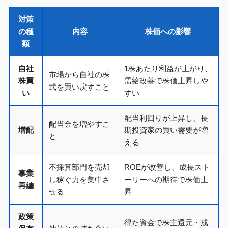
対策
の種
内容
株価への影響
類
自社
1株あたり利益が上がり、
市場から自社の株
株買
需給改善で株価上昇しや
式を買い戻すこと
い
すい
配当利回りが上昇し、長
配当金を増やすこ
増配
期投資家の買い需要が増
と
える
不採算部門を売却
ROEが改善し、成長スト
事業
し稼ぐ力を集中さ
ーリーへの期待で株価上
再編
せる
昇
政策
得た資金で株主還元・成