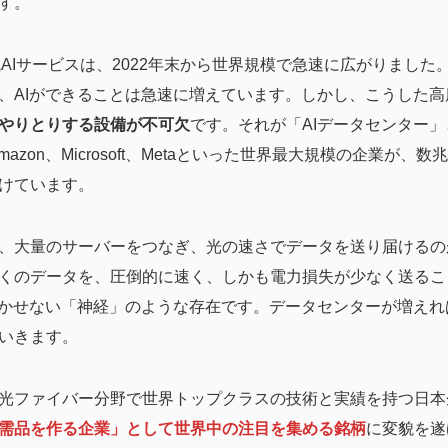
す。
生成AIサービスは、2022年末から世界規模で急速に広がりまし
、AIができることは急速に増えています。しかし、こうした高
やりとりする設備が不可欠
です。それが「AIデータセンター
mazon、Microsoft、Metaといった世界最大規模の企業が
けています。
、大量のサーバーをつなぎ、光の速さでデータを送り届けるの
くのデータを、圧倒的に速く、しかも電力損失が少なく送るこ
欠かせない「神経」のような存在です。データセンターが増え
いきます。
光ファイバー分野で世界トップクラスの技術と実績を持つ日本
必需品を作る企業」として世界中の注目を集める銘柄
に変貌を遂