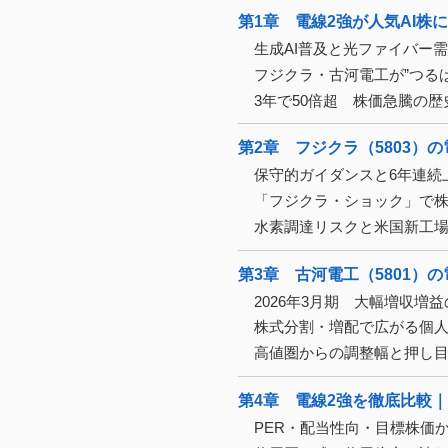
第1章 電線2強が人気AI株
生成AI普及と光ファイバー
フジクラ・古河電工が”つる
3年で50倍超 株価急騰の
第2章 フジクラ（5803）
保守的ガイダンスと6年連続
「フジクラ・ショック」で
水素調達リスクと米国新工
第3章 古河電工（5801）
2026年3月期 大幅増収増
株式分割・増配で広がる個
高値圏からの調整幅と押し
第4章 電線2強を徹底比較
PER・配当性向・目標株価