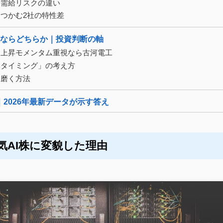
む需給リスクの違い
つかむ2社の特性差
うならどちらか｜投資判断の軸
、上昇モメンタム重視なら古河電工
みタイミング」の考え方
を磨く方法
2026年最新データが示す答え
気AI株に変貌した理由