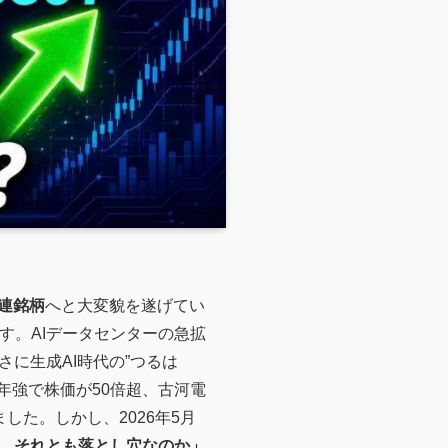
連銘柄
へと大変貌を遂げてい
す。AIデータセンターの急拡
に生成AI時代の”つるは
年強で株価が50倍超、古河電
した。しかし、2026年5月
、それとも落とし穴なのか」