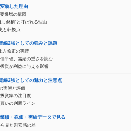
に変貌した理由
需要爆増の構図
はし銘柄”と呼ばれる理由
歴史と転換点
の電線2強としての強みと課題
上方修正の実績
株価半値、需給の重さを読む
場投資が利益に与える影響
の電線2強としての魅力と注意点
益の実態と評価
人投資家の注目度
目買いの判断ライン
｜業績・株価・需給データで見る
から見た割安感の差