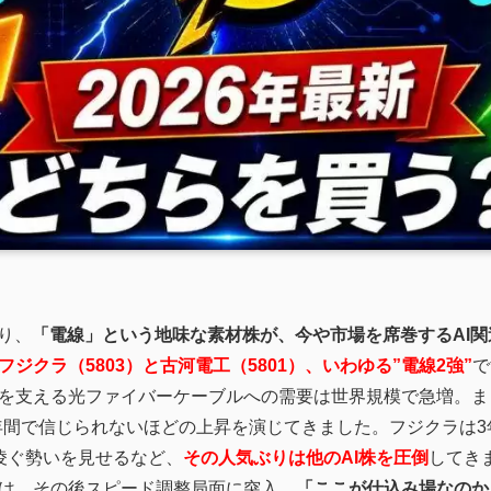
り、
「電線」という地味な素材株が、今や市場を席巻するAI関
フジクラ（5803）と古河電工（5801）、いわゆる”電線2強”
で
を支える光ファイバーケーブルへの需要は世界規模で急増。まさ
年間で信じられないほどの上昇を演じてきました。フジクラは3
凌ぐ勢いを見せるなど、
その人気ぶりは他のAI株を圧倒
してきま
は、その後スピード調整局面に突入。
「ここが仕込み場なのか