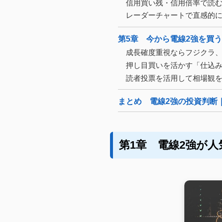
信用買い残・信用倍率で読
レーダーチャートで直感的に
第5章 今から電線2強を買
成長確度重視ならフジクラ
押し目買いを活かす「仕込
読者投票を活用して相場観
まとめ 電線2強の投資判断｜
第1章 電線2強が人