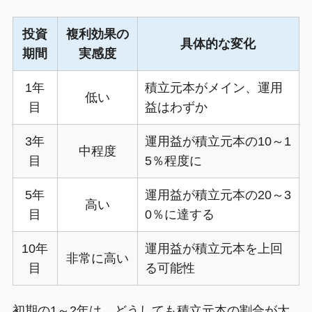
投資
複利効果の
具体的な変化
期間
実感度
1年
積立元本がメイン、運用
低い
目
益はわずか
3年
運用益が積立元本の10～1
中程度
目
5％程度に
5年
運用益が積立元本の20～3
高い
目
0％に達する
10年
運用益が積立元本を上回
非常に高い
目
る可能性
初期の1～2年は、どうしても積立元本の割合が大