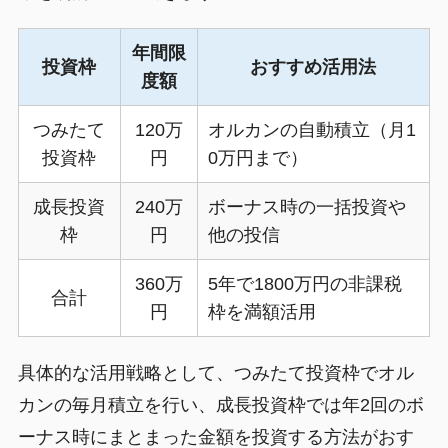
年間限
投資枠
おすすめ活用法
度額
つみたて
120万
オルカンの自動積立（月1
投資枠
円
0万円まで）
成長投資
240万
ボーナス時の一括投資や
枠
円
他の投信
360万
5年で1800万円の非課税
合計
円
枠を満額活用
具体的な活用戦略として、つみたて投資枠でオル
カンの毎月積立を行い、成長投資枠では年2回のボ
ーナス時にまとまった金額を投資する方法がおす