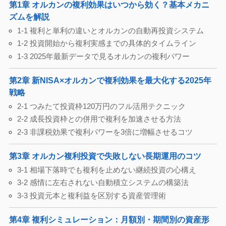
第1章 オルカンの複利効果はいつから効く？基本メカニ
ズムを解説
1-1 複利と単利の違いとオルカンの自動再投資システム
1-2 投資開始から複利実感までの具体的タイムライン
1-3 2025年最新データで見るオルカンの複利パワー
第2章 新NISA×オルカンで複利効果を最大化する2025年
戦略
2-1 つみたて投資枠120万円のフル活用テクニック
2-2 成長投資枠との併用で複利を加速させる方法
2-3 非課税効果で複利パワーを3倍に増幅させるコツ
第3章 オルカン複利投資で失敗しない長期運用のコツ
3-1 相場下落時でも複利を止めない継続投資の心構え
3-2 感情に左右されない自動積立システムの構築法
3-3 投資元本と複利益を区別する資産管理術
第4章 複利シミュレーション：月額別・期間別の資産形