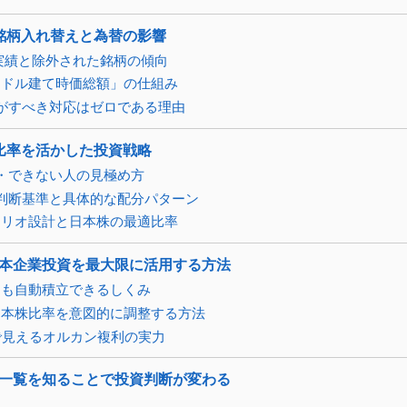
銘柄入れ替えと為替の影響
替え実績と除外された銘柄の傾向
「ドル建て時価総額」の仕組み
がすべき対応はゼロである理由
比率を活かした投資戦略
・できない人の見極め方
判断基準と具体的な配分パターン
ォリオ設計と日本株の最適比率
日本企業投資を最大限に活用する方法
にも自動積立できるしくみ
日本株比率を意図的に調整する方法
で見えるオルカン複利の実力
一覧を知ることで投資判断が変わる