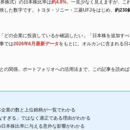
 全世界株式）の日本株比率は
約4.8%
。一見少なく見えますが、こ
映した数字です。トヨタ・ソニー・三菱UFJをはじめ、
約23
「どの企業に投資しているか確認したい」「日本株を追加すべ
事では
2026年6月最新データ
をもとに、オルカンに含まれる日
との関係、ポートフォリオへの活用法まで、この記事を読めば
本企業の数と上位銘柄が一覧でわかる
少なすぎる」ではなく適正である理由がわかる
の日本株比率に与える意外な影響がわかる