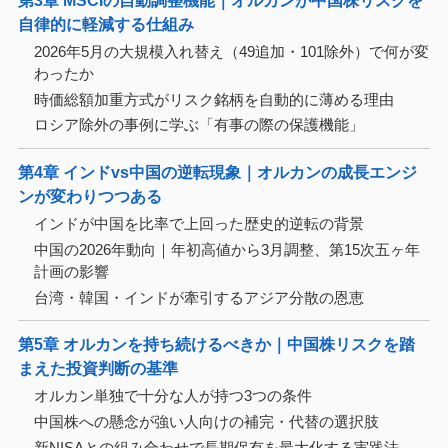
第3章 MSCIの自動調整機能｜オルカンが中国株リスクを
自律的に軽減する仕組み
2026年5月の大規模入れ替え（49追加・101除外）で何が変
わったか
時価総額加重方式がリスク銘柄を自動的に薄める理由
ロシア除外の事例に学ぶ「有事の際の保護機能」
第4章 インドvs中国の逆転現象｜オルカンの成長エンジ
ンが変わりつつある
インドが中国を比率で上回った歴史的逆転の背景
中国の2026年動向｜年初高値から3月調整、第15次五ヶ年
計画の影響
台湾・韓国・インドが牽引するアジア分散の恩恵
第5章 オルカンを持ち続けるべきか｜中国株リスクを踏
まえた投資判断の基準
オルカン単独で十分な人が持つ3つの条件
中国株への懸念が強い人向けの補完・代替の選択肢
新NISAとの組み合わせで長期保有を最大化する実践法