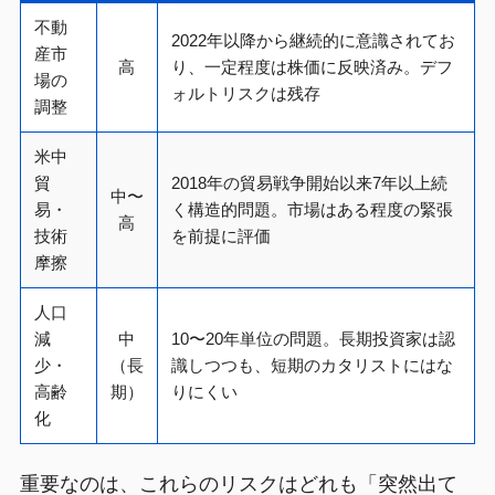
不動
2022年以降から継続的に意識されてお
産市
高
り、一定程度は株価に反映済み。デフ
場の
ォルトリスクは残存
調整
米中
貿
2018年の貿易戦争開始以来7年以上続
中〜
易・
く構造的問題。市場はある程度の緊張
高
技術
を前提に評価
摩擦
人口
減
中
10〜20年単位の問題。長期投資家は認
少・
（長
識しつつも、短期のカタリストにはな
高齢
期）
りにくい
化
重要なのは、これらのリスクはどれも「突然出て