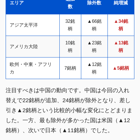
エリア
除外数
純増減
数
32銘
▲66銘
▲34銘
アジア太平洋
柄
柄
柄
10銘
▲23銘
▲13銘
アメリカ大陸
柄
柄
柄
欧州・中東・アフリ
▲12銘
7銘柄
▲5銘柄
カ
柄
注目すべきは中国の動向です。中国は今回の入れ
替えで22銘柄が追加、24銘柄が除外となり、差し
引き▲2銘柄という比較的小幅な変化にとどまりま
した。一方、最も除外が多かった国は米国（▲12
銘柄）、次いで日本（▲11銘柄）でした。