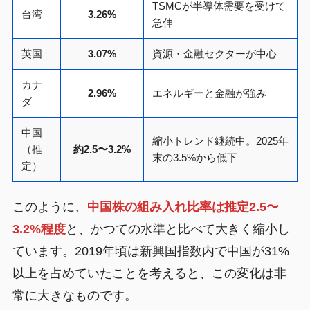
TSMCが半導体需要を受けて
台湾
3.26%
急伸
英国
3.07%
資源・金融セクターが中心
カナ
2.96%
エネルギーと金融が強み
ダ
中国
縮小トレンド継続中。2025年
（推
約2.5〜3.2%
末の3.5%から低下
定）
このように、
中国株の組み入れ比率は推定2.5〜
3.2%程度
と、かつての水準と比べて大きく縮小し
ています。2019年頃は新興国指数内で中国が31%
以上を占めていたことを考えると、この変化は非
常に大きなものです。