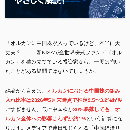
「オルカンに中国株が入っているけど、本当に大
丈夫？」——新NISAで全世界株式ファンド（オル
カン）を積み立てている投資家なら、一度は抱い
たことがある疑問ではないでしょうか。
結論から言えば、
オルカンにおける中国株の組み
入れ比率は2026年5月末時点で推定2.5〜3.2%程度
にすぎません。仮に中国株が
30%暴落しても、オ
ルカン全体への影響はわずか約1%
という計算にな
ります。メディアで連日報じられる「中国経済リ