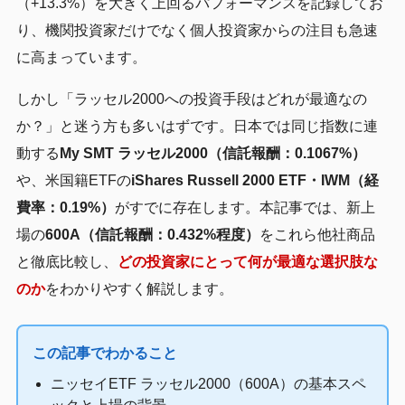
（+13.3%）を大きく上回るパフォーマンスを記録してお
り、機関投資家だけでなく個人投資家からの注目も急速
に高まっています。
しかし「ラッセル2000への投資手段はどれが最適なの
か？」と迷う方も多いはずです。日本では同じ指数に連
動する
My SMT ラッセル2000（信託報酬：0.1067%）
や、米国籍ETFの
iShares Russell 2000 ETF・IWM（経
費率：0.19%）
がすでに存在します。本記事では、新上
場の
600A（信託報酬：0.432%程度）
をこれら他社商品
と徹底比較し、
どの投資家にとって何が最適な選択肢な
のか
をわかりやすく解説します。
この記事でわかること
ニッセイETF ラッセル2000（600A）の基本スペ