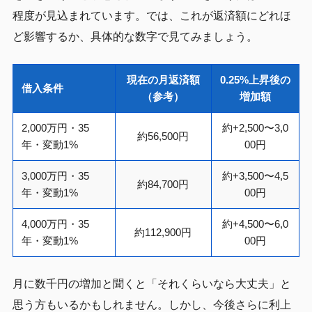
程度が見込まれています。では、これが返済額にどれほ
ど影響するか、具体的な数字で見てみましょう。
現在の月返済額
0.25%上昇後の
借入条件
（参考）
増加額
2,000万円・35
約+2,500〜3,0
約56,500円
年・変動1%
00円
3,000万円・35
約+3,500〜4,5
約84,700円
年・変動1%
00円
4,000万円・35
約+4,500〜6,0
約112,900円
年・変動1%
00円
月に数千円の増加と聞くと「それくらいなら大丈夫」と
思う方もいるかもしれません。しかし、今後さらに利上