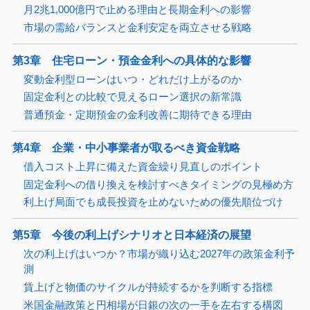
月2兆1,000億円で止める理由と長期金利への影響
市場の需給バランスと金利安定を両立させる戦略
第3章 住宅ローン・預金金利への具体的な影響
変動金利型ローンはいつ・どれだけ上がるのか
固定金利との比較で見えるローン選択の新常識
普通預金・定期預金の金利改善に期待できる理由
第4章 企業・中小事業者が取るべき資金戦略
借入コスト上昇に備えた資金繰り見直しのポイント
固定金利への借り換えを検討すべきタイミングの見極め方
利上げ局面でも成長投資を止めないための優先順位づけ
第5章 今後の利上げシナリオと日本経済の展望
次の利上げはいつか？市場が織り込む2027年の政策金利予
測
賃上げと物価のサイクルが持続するかを判断する指標
米国金融政策と円相場が日銀の次の一手を左右する構図