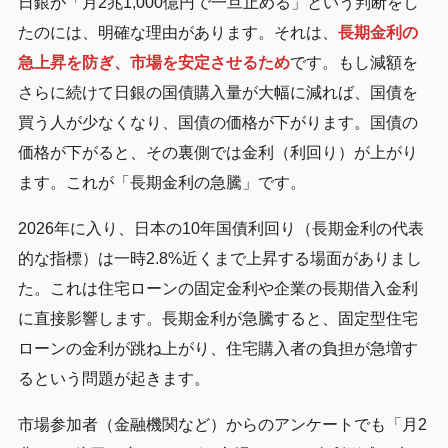
日銀が「月2兆1,000億円で一旦止める」という判断をし
たのには、明確な理由があります。それは、
長期金利の
急上昇を防ぎ、市場を安定させるため
です。もし減額を
さらに続けて日銀の国債購入量が大幅に減れば、国債を
買う人が少なくなり、国債の価格が下がります。国債の
価格が下がると、その裏側では金利（利回り）が上がり
ます。これが「長期金利の急騰」です。
2026年に入り、日本の10年国債利回り（長期金利の代表
的な指標）は一時2.8%近くまで上昇する場面がありまし
た。これは住宅ローンの固定金利や企業の長期借入金利
に直接影響します。長期金利が急騰すると、固定型住宅
ローンの金利が跳ね上がり、住宅購入者の負担が急増す
るという問題が起きます。
市場参加者（金融機関など）からのアンケートでも「月2