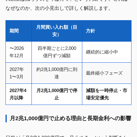
なぜなのか、次の小見出しで詳しく解説します。
月間買い入れ額（目
期間
方針
安）
〜2026
四半期ごとに2,000
継続的に縮小中
年12月
億円ずつ減額
2027年
約2兆1,000億円に到
最終縮小フェーズ
1〜3月
達
2027年4
月2兆1,000億円で停
減額を一時停止・市
月以降
止
場安定優先
月2兆1,000億円で止める理由と長期金利への影響