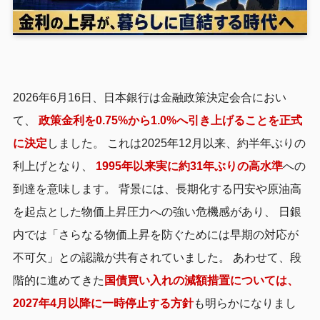
2026年6月16日、日本銀行は金融政策決定会合におい
て、
政策金利を0.75%から1.0%へ引き上げることを正式
に決定
しました。 これは2025年12月以来、約半年ぶりの
利上げとなり、
1995年以来実に約31年ぶりの高水準
への
到達を意味します。 背景には、長期化する円安や原油高
を起点とした物価上昇圧力への強い危機感があり、 日銀
内では「さらなる物価上昇を防ぐためには早期の対応が
不可欠」との認識が共有されていました。 あわせて、段
階的に進めてきた
国債買い入れの減額措置については、
2027年4月以降に一時停止する方針
も明らかになりまし