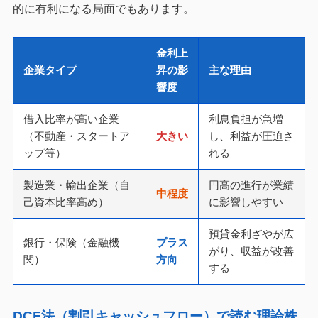
的に有利になる局面でもあります。
金利上
企業タイプ
昇の影
主な理由
響度
借入比率が高い企業
利息負担が急増
（不動産・スタートア
大きい
し、利益が圧迫さ
ップ等）
れる
製造業・輸出企業（自
円高の進行が業績
中程度
己資本比率高め）
に影響しやすい
預貸金利ざやが広
銀行・保険（金融機
プラス
がり、収益が改善
関）
方向
する
DCF法（割引キャッシュフロー）で読む理論株