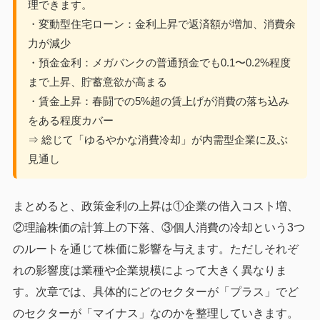
理できます。
・変動型住宅ローン：金利上昇で返済額が増加、消費余
力が減少
・預金金利：メガバンクの普通預金でも0.1〜0.2%程度
まで上昇、貯蓄意欲が高まる
・賃金上昇：春闘での5%超の賃上げが消費の落ち込み
をある程度カバー
⇒ 総じて「ゆるやかな消費冷却」が内需型企業に及ぶ
見通し
まとめると、政策金利の上昇は①企業の借入コスト増、
②理論株価の計算上の下落、③個人消費の冷却という3つ
のルートを通じて株価に影響を与えます。ただしそれぞ
れの影響度は業種や企業規模によって大きく異なりま
す。次章では、具体的にどのセクターが「プラス」でど
のセクターが「マイナス」なのかを整理していきます。