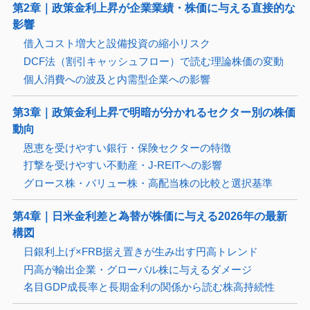
第2章｜政策金利上昇が企業業績・株価に与える直接的な
影響
借入コスト増大と設備投資の縮小リスク
DCF法（割引キャッシュフロー）で読む理論株価の変動
個人消費への波及と内需型企業への影響
第3章｜政策金利上昇で明暗が分かれるセクター別の株価
動向
恩恵を受けやすい銀行・保険セクターの特徴
打撃を受けやすい不動産・J-REITへの影響
グロース株・バリュー株・高配当株の比較と選択基準
第4章｜日米金利差と為替が株価に与える2026年の最新
構図
日銀利上げ×FRB据え置きが生み出す円高トレンド
円高が輸出企業・グローバル株に与えるダメージ
名目GDP成長率と長期金利の関係から読む株高持続性