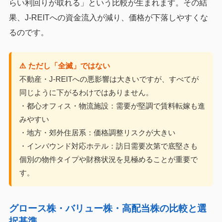
らい利回りが取れる」という比較が生まれます。その結
果、J-REITへの資金流入が減り、価格が下落しやすくな
るのです。
⚠️ ただし「全滅」ではない
不動産・J-REITへの悪影響は大きいですが、すべてが
同じように下がるわけではありません。
・都心オフィス・物流施設：需要が堅調で賃料転嫁も進
みやすい
・地方・郊外住居系：価格調整リスクが大きい
・インバウンド対応ホテル：訪日需要次第で底堅さも
個別の物件タイプや財務状況を見極めることが重要で
す。
グロース株・バリュー株・高配当株の比較と選
択基準