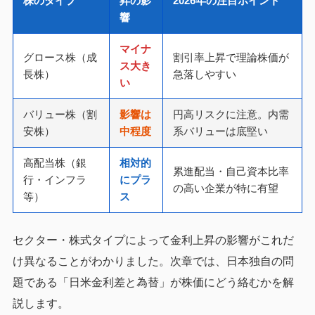
株のタイプ
昇の影
2026年の注目ポイント
響
マイナ
グロース株（成
割引率上昇で理論株価が
ス大き
長株）
急落しやすい
い
バリュー株（割
影響は
円高リスクに注意。内需
安株）
中程度
系バリューは底堅い
高配当株（銀
相対的
累進配当・自己資本比率
行・インフラ
にプラ
の高い企業が特に有望
等）
ス
セクター・株式タイプによって金利上昇の影響がこれだ
け異なることがわかりました。次章では、日本独自の問
題である「日米金利差と為替」が株価にどう絡むかを解
説します。