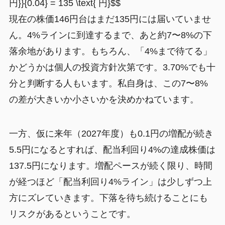
円}}{0.04} = 135 \text{ 円}$$
現在の株価146円台はまだ135円には届いていませ
ん。4%ラインに到達するまで、あと約7〜8%の下
落余地があります。もちろん、「4%まで待てる」
かどうかは個人の投資方針次第です。3.70%でも十
分と判断する人もいます。私自身は、この7〜8%
の差が大きいか小さいかを決めかねています。
一方、仮に来年（2027年度）も0.1円の増配が続き
5.5円になるとすれば、配当利回り4%の達成株価は
137.5円になります。増配ペースが続く限り、時間
が経つほど「配当利回り4%ライン」は少しずつ上
方にズレていきます。下落を待ち続けることにも
リスクがあるということです。