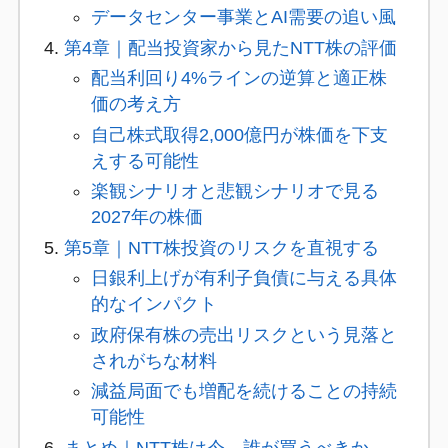
データセンター事業とAI需要の追い風
第4章｜配当投資家から見たNTT株の評価
配当利回り4%ラインの逆算と適正株
価の考え方
自己株式取得2,000億円が株価を下支
えする可能性
楽観シナリオと悲観シナリオで見る
2027年の株価
第5章｜NTT株投資のリスクを直視する
日銀利上げが有利子負債に与える具体
的なインパクト
政府保有株の売出リスクという見落と
されがちな材料
減益局面でも増配を続けることの持続
可能性
まとめ｜NTT株は今、誰が買うべきか