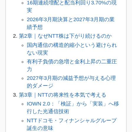
16期連続増配と配当利回り3.70%の現
実
2026年3月期決算と2027年3月期の業
績予想
第2章｜なぜNTT株は下がり続けるのか
国内通信の構造的縮小という避けられ
ない現実
有利子負債の急増と金利上昇の二重圧
力
2027年3月期の減益予想が与える心理
的ダメージ
第3章｜NTTの将来性を本気で考える
IOWN 2.0：「検証」から「実装」へ移
行した光通信技術
NTTドコモ・フィナンシャルグループ
誕生の意味