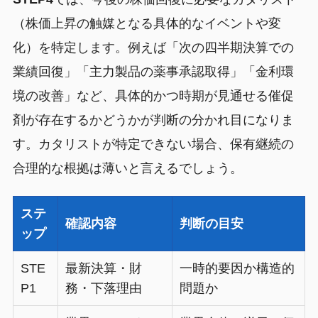
（株価上昇の触媒となる具体的なイベントや変
化）を特定します。例えば「次の四半期決算での
業績回復」「主力製品の薬事承認取得」「金利環
境の改善」など、具体的かつ時期が見通せる催促
剤が存在するかどうかが判断の分かれ目になりま
す。カタリストが特定できない場合、保有継続の
合理的な根拠は薄いと言えるでしょう。
ステ
確認内容
判断の目安
ップ
STE
最新決算・財
一時的要因か構造的
P1
務・下落理由
問題か