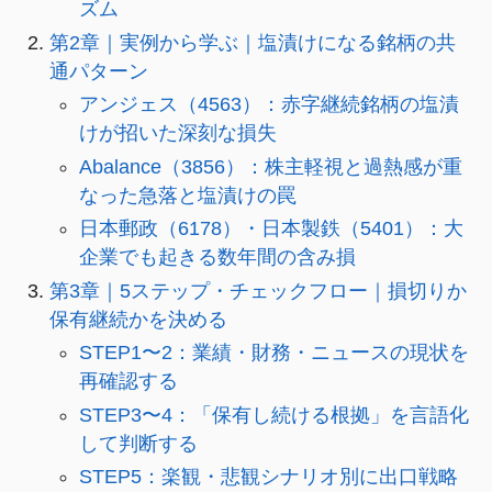
ズム
第2章｜実例から学ぶ｜塩漬けになる銘柄の共
通パターン
アンジェス（4563）：赤字継続銘柄の塩漬
けが招いた深刻な損失
Abalance（3856）：株主軽視と過熱感が重
なった急落と塩漬けの罠
日本郵政（6178）・日本製鉄（5401）：大
企業でも起きる数年間の含み損
第3章｜5ステップ・チェックフロー｜損切りか
保有継続かを決める
STEP1〜2：業績・財務・ニュースの現状を
再確認する
STEP3〜4：「保有し続ける根拠」を言語化
して判断する
STEP5：楽観・悲観シナリオ別に出口戦略