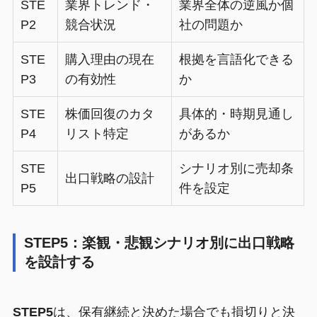
STE
業界トレンド・
業界全体の逆風か個
P2
競合状況
社の問題か
STE
購入理由の現在
根拠を言語化できる
P3
の有効性
か
STE
株価回復のカタ
具体的・時期見通し
P4
リスト特定
があるか
STE
シナリオ別に売却条
出口戦略の設計
P5
件を設定
STEP5：楽観・悲観シナリオ別に出口戦略
を設計する
STEP5
は、保有継続と決めた場合でも損切りと決