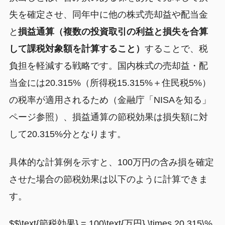
失を確定させ、同年中に他の株式売却益や配当金
と
損益通算（複数の投資取引の利益と損失を合算
して課税対象額を計算すること）
することで、税
負担を軽減する戦略です。国内株式の売却益・配
当金には20.315%（所得税15.315%＋住民税5%）
の税率が適用されるため（金融庁「NISAを知る」
ページ参照）、損益通算の節税効果は損失額に対
して20.315%分となります。
具体的な計算例を示すと、100万円の含み損を確定
させた場合の節税効果は以下のように計算できま
す。
$$\text{節税効果} = 100\text{万円} \times 20.315\%