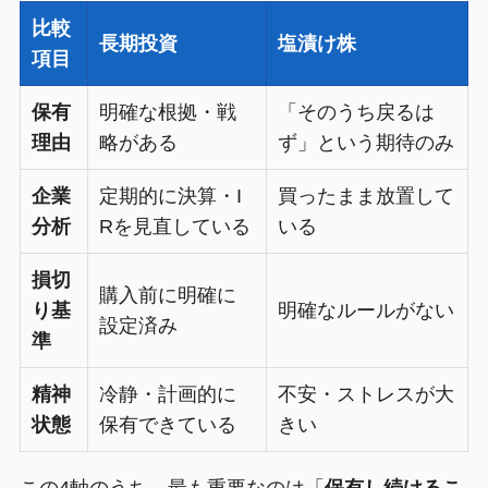
比較
長期投資
塩漬け株
項目
保有
明確な根拠・戦
「そのうち戻るは
理由
略がある
ず」という期待のみ
企業
定期的に決算・I
買ったまま放置して
分析
Rを見直している
いる
損切
購入前に明確に
り基
明確なルールがない
設定済み
準
精神
冷静・計画的に
不安・ストレスが大
状態
保有できている
きい
この4軸のうち、最も重要なのは「
保有し続けるこ