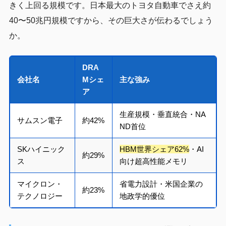
きく上回る規模です。日本最大のトヨタ自動車でさえ約
40〜50兆円規模ですから、その巨大さが伝わるでしょう
か。
DRA
会社名
Mシェ
主な強み
ア
生産規模・垂直統合・NA
サムスン電子
約42%
ND首位
SKハイニック
HBM世界シェア62%
・AI
約29%
ス
向け超高性能メモリ
マイクロン・
省電力設計・米国企業の
約23%
テクノロジー
地政学的優位