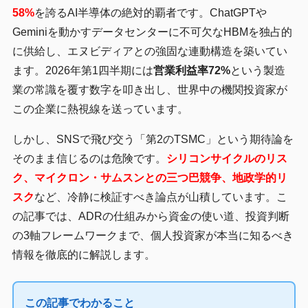
58%
を誇るAI半導体の絶対的覇者です。ChatGPTや
Geminiを動かすデータセンターに不可欠なHBMを独占的
に供給し、エヌビディアとの強固な連動構造を築いてい
ます。2026年第1四半期には
営業利益率72%
という製造
業の常識を覆す数字を叩き出し、世界中の機関投資家が
この企業に熱視線を送っています。
しかし、SNSで飛び交う「第2のTSMC」という期待論を
そのまま信じるのは危険です。
シリコンサイクルのリス
ク、マイクロン・サムスンとの三つ巴競争、地政学的リ
スク
など、冷静に検証すべき論点が山積しています。こ
の記事では、ADRの仕組みから資金の使い道、投資判断
の3軸フレームワークまで、個人投資家が本当に知るべき
情報を徹底的に解説します。
この記事でわかること