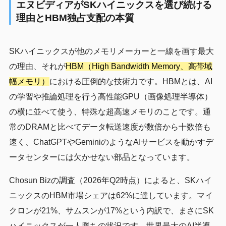
エヌビディアがSKハイニックスを選び続ける
理由とHBM独占支配の本質
SKハイニックスが他のメモリメーカーと一線を画す最大
の理由、それが
HBM（High Bandwidth Memory、高帯域
幅メモリ）
における圧倒的な技術力です。HBMとは、AI
の学習や推論処理を行う高性能GPU（画像処理半導体）
の横に並べて使う、特殊な超高速メモリのことです。通
常のDRAMと比べてデータ転送速度が数倍から十数倍も
速く、ChatGPTやGeminiのようなAIサービスを動かすデ
ータセンターには欠かせない部品となっています。
Chosun Bizの調査（2026年Q2時点）によると、SKハイ
ニックスのHBM市場シェアは62%に達しています。マイ
クロンが21%、サムスンが17%という内訳で、まさにSK
ハイニックスが一人勝ちの状況です。世界最大のAI半導