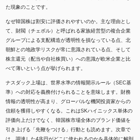
た現象のことです。
なぜ韓国株は割安に評価されやすいのか。主な理由とし
て、財閥（チェボル）と呼ばれる家族経営型の複合企業
グループによる支配構造が透明性を損なっている点、北
朝鮮との地政学リスクが常に意識されている点、そして
株主還元（配当や自社株買い）への意識が欧米企業と比
べて薄いという点が挙げられます。
ナスダック上場は、世界水準の情報開示ルール（SEC基
準）への対応を義務付けられることを意味します。財務
情報の透明性が高まり、グローバルな機関投資家からの
信頼を獲得しやすくなる。これはSKハイニックス単体の
評価向上だけでなく、韓国株市場全体のブランド価値を
引き上げる「先鞭をつける」行動とも読めます。次章で
は、調達した4兆円がどこに使われるのかを具体的に解剖