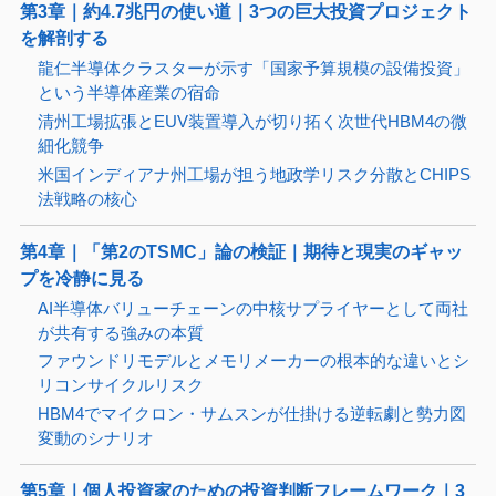
第3章｜約4.7兆円の使い道｜3つの巨大投資プロジェクト
を解剖する
龍仁半導体クラスターが示す「国家予算規模の設備投資」
という半導体産業の宿命
清州工場拡張とEUV装置導入が切り拓く次世代HBM4の微
細化競争
米国インディアナ州工場が担う地政学リスク分散とCHIPS
法戦略の核心
第4章｜「第2のTSMC」論の検証｜期待と現実のギャッ
プを冷静に見る
AI半導体バリューチェーンの中核サプライヤーとして両社
が共有する強みの本質
ファウンドリモデルとメモリメーカーの根本的な違いとシ
リコンサイクルリスク
HBM4でマイクロン・サムスンが仕掛ける逆転劇と勢力図
変動のシナリオ
第5章｜個人投資家のための投資判断フレームワーク｜3