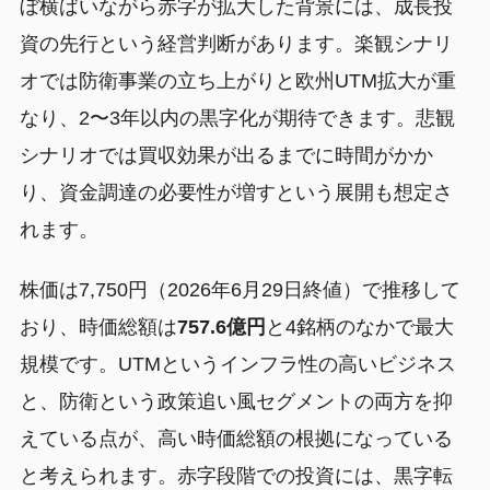
ぼ横ばいながら赤字が拡大した背景には、成長投
資の先行という経営判断があります。楽観シナリ
オでは防衛事業の立ち上がりと欧州UTM拡大が重
なり、2〜3年以内の黒字化が期待できます。悲観
シナリオでは買収効果が出るまでに時間がかか
り、資金調達の必要性が増すという展開も想定さ
れます。
株価は7,750円（2026年6月29日終値）で推移して
おり、時価総額は
757.6億円
と4銘柄のなかで最大
規模です。UTMというインフラ性の高いビジネス
と、防衛という政策追い風セグメントの両方を抑
えている点が、高い時価総額の根拠になっている
と考えられます。赤字段階での投資には、黒字転