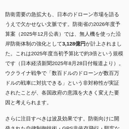
防衛需要の急拡大も、日本のドローン市場を語る
うえで欠かせない文脈です。防衛省の2026年度予
算案（2025年12月公表）では、無人機を使った沿
岸防衛体制の強化として
3,128億円
が計上されまし
た。これは2025年度当初予算比で約3倍という規模
です（日本経済新聞2025年8月28日付報道より）。
ウクライナ戦争で「数百ドルのドローンが数百万
ドルの戦車に対抗できる」という非対称性が実証
されたことが、各国政府の意識を大きく変えた要
因と考えられます。
さらに注目すべきは波及効果です。防衛向けに開
発された自律制御技術・GPS非依存飛行・堅牢な