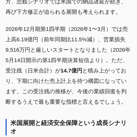
方、悲観シナリオでは米国での納品遅延が続き、
再び下方修正が迫られる展開も考えられます。
2026年12月期第1四半期（2026年1〜3月）では売
上高6.19億円（前年同期比11.5%減）、営業損失
9,516万円と厳しいスタートとなりました（2026年
5月14日開示の第1四半期決算短信より）。ただ、
受注残（日米合計）が
14.7億円
と積み上がってお
り、下期に向けた売上計上を待つ構図になってい
ます。この受注残の推移が、今後の業績回復を判
断するうえで最も重要な指標と言えるでしょう。
米国展開と経済安全保障という成長シナリ
オ