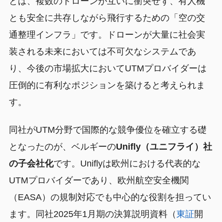
とは、複数のドローンが互いに衝突せず、有人機
とも安全に共存しながら飛行するための「空の交
通整理インフラ」です。ドローンが大量に社会実
装される未来においては不可欠なシステムであ
り、今後の市場拡大においてUTMプロバイダーは
圧倒的に有利なポジションを築けると考えられま
す。
同社がUTM分野で国際的な競争優位を確立する礎
となったのが、ベルギーの
Unifly（ユニフライ）社
の子会社化
です。Uniflyは欧州における代表的な
UTMプロバイダーであり、欧州航空安全機関
（EASA）の規制対応でも中心的な役割を担ってい
ます。同社2025年1月期の決算説明資料（
東証
開