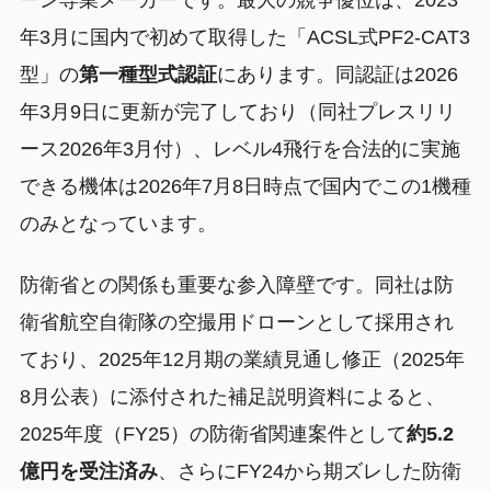
ーン専業メーカーです。最大の競争優位は、2023
年3月に国内で初めて取得した「ACSL式PF2-CAT3
型」の
第一種型式認証
にあります。同認証は2026
年3月9日に更新が完了しており（同社プレスリリ
ース2026年3月付）、レベル4飛行を合法的に実施
できる機体は2026年7月8日時点で国内でこの1機種
のみとなっています。
防衛省との関係も重要な参入障壁です。同社は防
衛省航空自衛隊の空撮用ドローンとして採用され
ており、2025年12月期の業績見通し修正（2025年
8月公表）に添付された補足説明資料によると、
2025年度（FY25）の防衛省関連案件として
約5.2
億円を受注済み
、さらにFY24から期ズレした防衛