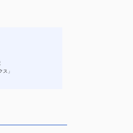
較
クス」