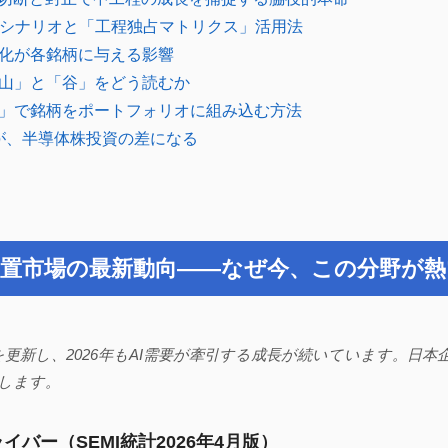
クシナリオと「工程独占マトリクス」活用法
化が各銘柄に与える影響
山」と「谷」をどう読むか
」で銘柄をポートフォリオに組み込む方法
が、半導体株投資の差になる
装置市場の最新動向——なぜ今、この分野が
高を更新し、2026年もAI需要が牽引する成長が続いています。日
かします。
バー（SEMI統計2026年4月版）