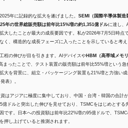
2025年に記録的な拡大を遂げました。
SEMI（国際半導体製造
5年の世界総販売額は前年比15%増の約1,351億ドル
に達し、
拡大したことが最大の成長要因です。私が2026年7月5日時点
なく、構造的な成長フェーズに入ったことを示していると考え
工程の伸びが目を引きます。AIデバイスや
HBM（高帯域メモリ、H
高まったことで、テスト装置の販売額は前年比55%増という急
拡大を背景に、組立・パッケージング装置も21%増と力強い
4月発表）。
の投資はアジアに極度に集中しており、中国・台湾・韓国の合計が
315億ドルと突出した伸びを見せており、TSMCをはじめとす
因です。日本への投資額は前年比22%増の95億ドルで、TSM
を押し上げていると推測されます。