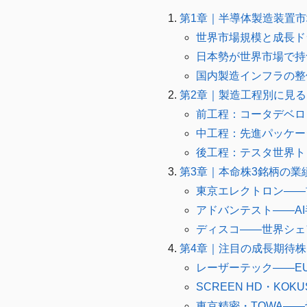
第1章｜半導体製造装置
世界市場規模と成長ドラ
日本勢が世界市場で持
国内製造インフラの整
第2章｜製造工程別に見
前工程：コータデベロ
中工程：先進パッケー
後工程：テスタ世界ト
第3章｜本命株3銘柄の業
東京エレクトロン——
アドバンテスト——A
ディスコ——世界シェ
第4章｜注目の成長期待
レーザーテック——E
SCREEN HD・KO
東京精密・TOWA—