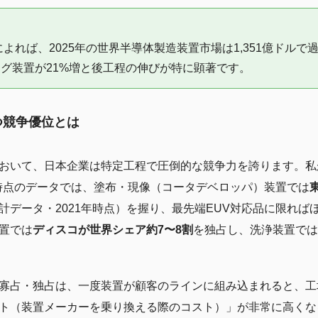
月）によれば、2025年の世界半導体製造装置市場は1,351億ドル
ング装置が21%増と後工程の伸びが特に顕著です。
つ競争優位とは
おいて、日本企業は特定工程で圧倒的な競争力を誇ります。私
5日時点のデータでは、塗布・現像（コータデベロッパ）装置では
計データ・2021年時点）を握り、最先端EUV対応品に限ればほ
置では
ディスコが世界シェア約7〜8割
を独占し、洗浄装置ではS
寡占・独占は、一度装置が顧客のラインに組み込まれると、工
ト（装置メーカーを乗り換える際のコスト）」が非常に高くな