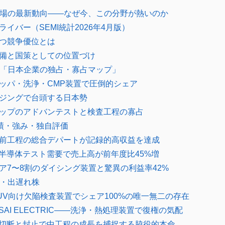
市場の最新動向——なぜ今、この分野が熱いのか
イバー（SEMI統計2026年4月版）
つ競争優位とは
備と国策としての位置づけ
る「日本企業の独占・寡占マップ」
ッパ・洗浄・CMP装置で圧倒的シェア
ジングで台頭する日本勢
ップのアドバンテストと検査工程の寡占
績・強み・独自評価
前工程の総合デパートが記録的高収益を達成
I半導体テスト需要で売上高が前年度比45%増
ア7〜8割のダイシング装置と驚異の利益率42%
株・出遅れ株
UV向け欠陥検査装置でシェア100%の唯一無二の存在
KUSAI ELECTRIC——洗浄・熱処理装置で復権の気配
—切断と封止で中工程の成長を捕捉する脇役的本命