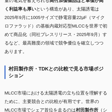
量の電気を蓄えられる
高付加価値品ほど単価が高
く利益率も厚い
という構造があり、太陽誘電は
2025年9月に1005サイズで静電容量22μF（マイク
ロファラッド）の基板内蔵対応型MLCCを世界で初
めて商品化（同社プレスリリース・2025年9月）す
るなど、最高難度の領域で競争優位を確立しつつ
あります。
村田製作所・TDKとの比較で見る市場ポジ
ション
MLCC市場における太陽誘電の立ち位置を理解する
ために、主要競合との比較が有用です。世界の
MLCC市場でシェア首位を走るのは
村田製作所
（シ