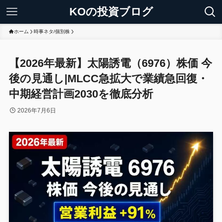
KOの投資ブログ
ホーム
時事ネタ/個別株
【2026年最新】太陽誘電（6976）株価 今
後の見通し|MLCC急拡大で業績急回復・
中期経営計画2030を徹底分析
2026年7月6日