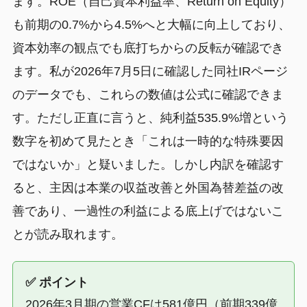
ます。ROE（自己資本利益率、Return on Equity）
も前期の0.7%から4.5%へと大幅に向上しており、
資本効率の観点でも底打ちからの反転が確認でき
ます。私が2026年7月5日に確認した同社IRページ
のデータでも、これらの数値は公式に確認できま
す。ただし正直に言うと、純利益535.9%増という
数字を初めて見たとき「これは一時的な特殊要因
ではないか」と疑いました。しかし内訳を確認す
ると、主因は本業の収益改善と外国為替差益の改
善であり、一過性の利益による底上げではないこ
とが読み取れます。
✅ ポイント
2026年3月期の営業CFは581億円（前期339億