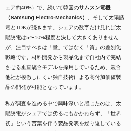
ェア約40%）で、続いて韓国の
サムスン電機
（Samsung Electro-Mechanics）
、そして太陽誘
電とTDKが続きます。シェアの数字だけ見れば太
陽誘電は5〜10%程度と決して大きくありません
が、注目すべきは「量」ではなく「質」の差別化
戦略です。材料開発から製品化まで自社内で完結
させる垂直統合モデルを採用しているため、競合
他社が模倣しにくい独自技術による高付加価値製
品の開発が可能となっています。
私が調査を進める中で興味深いと感じたのは、太
陽誘電がシェアでは劣るにもかかわらず、「世界
初」という言葉を伴う製品発表を繰り返している