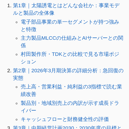
第1章｜太陽誘電とはどんな会社か：事業モデ
ルと製品の全体像
電子部品事業の単一セグメントが持つ強み
と特徴
主力製品MLCCの仕組みとAIサーバーとの関
係
村田製作所・TDKとの比較で見る市場ポジ
ション
第2章｜2026年3月期決算の詳細分析：急回復の
実態
売上高・営業利益・純利益の3指標で読む業
績改善
製品別・地域別売上の内訳が示す成長ドラ
イバー
キャッシュフローと財務健全性の評価
第3章｜中期経営計画2030：2030年度の目標と