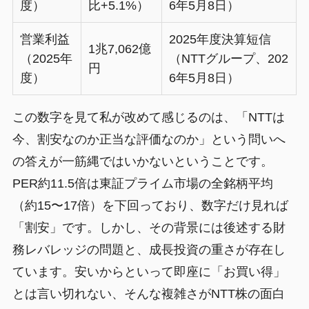
度）
比+5.1%）
6年5月8日）
営業利益
2025年度決算短信
1兆7,062億
（2025年
（NTTグループ、202
円
度）
6年5月8日）
この数字を見て私が改めて感じるのは、「NTTは
今、割安なのか正当な評価なのか」という問いへ
の答えが一筋縄ではいかないということです。
PER約11.5倍は東証プライム市場の全銘柄平均
（約15〜17倍）を下回っており、数字だけ見れば
「割安」です。しかし、その背景には後述する財
務レバレッジの問題と、成長投資の重さが存在し
ています。安いからといって即座に「お買い得」
とは言い切れない、そんな複雑さがNTT株の面白