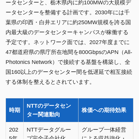
ータセンターと、栃木県内に約100MWの大規模デ
ータセンターを整備する計画です。2030年には千
葉県の印西・白井エリアに約250MW規模を誇る国
内最大級のデータセンターキャンパスが稼働する
予定です。ネットワーク面では、2027年度までに
47都道府県の県庁所在地間を800GbpsのAPN（All-
Photonics Network）で接続する基盤を構築し、全
国160以上のデータセンター間を低遅延で相互接続
する体制を整えるとされています。
NTTのデータセン
時期
株価への期待効果
ター関連動向
202
NTTデータグルー
グループ一体経営
5年
プ完全子会社化
による収益強化・