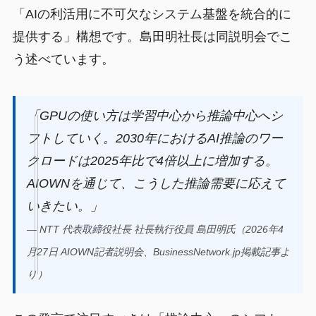
「AIの利活用に不可欠なシステム基盤を統合的に
提供する」構想です。島田明社長は同説明会でこ
う述べています。
「GPUの使い方は学習中心から推論中心へシ
フトしていく。2030年におけるAI推論のワー
クロードは2025年比で4倍以上に増加する。
AIOWNを通じて、こうした推論需要に応えて
いきたい。」
— NTT 代表取締役社長 社長執行役員 島田明氏（2026年4
月27日 AIOWN記者説明会、BusinessNetwork.jp掲載記事よ
り）