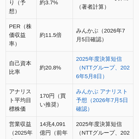
り（予
約3.7%
（著者計算）
想）
PER（株
みんかぶ（2026年7
価収益
約11.5倍
月5日確認）
率）
2025年度決算短信
自己資本
約20.8%
（NTTグループ、202
比率
6年5月8日）
アナリス
みんかぶ アナリスト
170円（買
ト平均目
予想（2026年7月5日
い推奨）
標株価
確認）
営業収益
14兆4,091
2025年度決算短信
（2025年
億円（前年
（NTTグループ、202