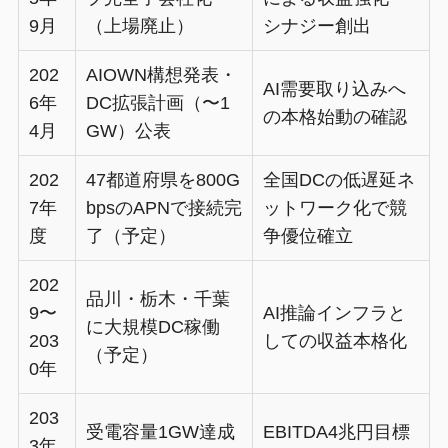
9月
（上場廃止）
シナジー創出
202
AIOWN構想発表・
AI需要取り込みへ
6年
DC拡張計画（〜1
の本格始動の確認
4月
GW）公表
202
47都道府県を800G
全国DCの低遅延ネ
7年
bpsのAPNで接続完
ットワーク化で競
度
了（予定）
争優位確立
202
品川・栃木・千葉
9〜
AI推論インフラと
に大規模DC稼働
203
しての収益本格化
（予定）
0年
203
受電容量1GW達成
EBITDA4兆円目標
3年