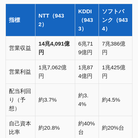
KDDI
ソフトバ
NTT（943
指標
（943
ンク（943
2）
3）
4）
14兆4,091億
6兆71
7兆386億
営業収益
円
9億円
円
1兆7,062億
1兆87
1兆425億
営業利益
円
4億円
円
配当利回
約3.
り（予
約3.7%
約4.5%
4%
想）
自己資本
約40%
約20.8%
約20%台
比率
台