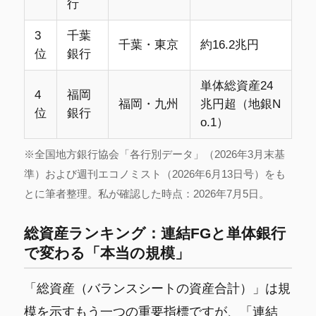
行
3
千葉
千葉・東京
約16.2兆円
位
銀行
単体総資産24
4
福岡
福岡・九州
兆円超（地銀N
位
銀行
o.1）
※全国地方銀行協会「各行別データ」（2026年3月末基
準）および週刊エコノミスト（2026年6月13日号）をも
とに筆者整理。私が確認した時点：2026年7月5日。
総資産ランキング：連結FGと単体銀行
で変わる「本当の規模」
「総資産（バランスシートの資産合計）」は規
模を示すもう一つの重要指標ですが、「連結