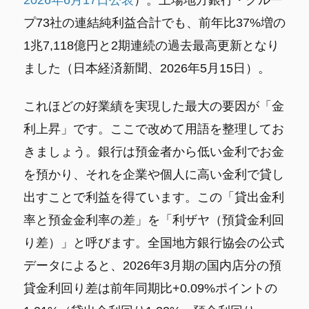
2026年6月17日公表
）。上場地方銀行・グルー
プ73社の連結純利益合計でも、前年比37%増の
1兆7,118億円と2期連続の過去最高更新となり
ました（日本経済新聞、2026年5月15日）。
これほどの好業績を実現した最大の要因が「金
利上昇」です。ここで改めて用語を整理してお
きましょう。銀行は預金者から低い金利でお金
を預かり、それを企業や個人に高い金利で貸し
出すことで利益を得ています。この「貸出金利
率と預金金利率の差」を「利ザヤ（預貸金利回
り差）」と呼びます。全国地方銀行協会の公式
データによると、2026年3月期の国内店分の預
貸金利回り差は前年同期比+0.09%ポイントの