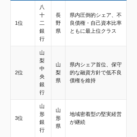
八
十
長
県内圧倒的シェア、不
1位
二
野
良債権・自己資本比率
銀
県
ともに最上位クラス
行
山
梨
山
県内シェア首位、保守
中
2位
梨
的な融資方針で低不良
央
県
債権を維持
銀
行
山
山
形
地域密着型の堅実経営
3位
形
銀
が継続
県
行