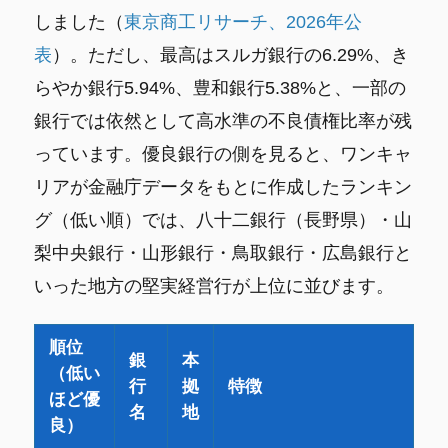
しました（
東京商工リサーチ、2026年公
表
）。ただし、最高はスルガ銀行の6.29%、き
らやか銀行5.94%、豊和銀行5.38%と、一部の
銀行では依然として高水準の不良債権比率が残
っています。優良銀行の側を見ると、ワンキャ
リアが金融庁データをもとに作成したランキン
グ（低い順）では、八十二銀行（長野県）・山
梨中央銀行・山形銀行・鳥取銀行・広島銀行と
いった地方の堅実経営行が上位に並びます。
順位
銀
本
（低い
行
拠
特徴
ほど優
名
地
良）