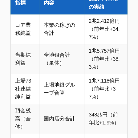
指標
内容
の実績
2兆2,412億円
コア業
本業の稼ぎの
（前年比+34.
務純益
合計
7%）
1兆5,757億円
当期純
全地銀合計
（前年比+38.
利益
（単体）
3%）
上場73
1兆7,118億円
上場地銀グル
社連結
（前年比+3
ープ合算
純利益
7%）
預金残
348兆円（前
高（全
国内店分合計
年比+1.9%）
体）