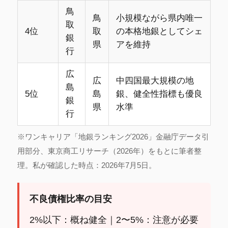
鳥
鳥
小規模ながら県内唯一
取
4位
取
の本格地銀としてシェ
銀
県
アを維持
行
広
広
中四国最大規模の地
島
5位
島
銀、健全性指標も優良
銀
県
水準
行
※ワンキャリア「地銀ランキング2026」金融庁データ引
用部分、東京商工リサーチ（2026年）をもとに筆者整
理。私が確認した時点：2026年7月5日。
不良債権比率の目安
2%以下：概ね健全｜2〜5%：注意が必要