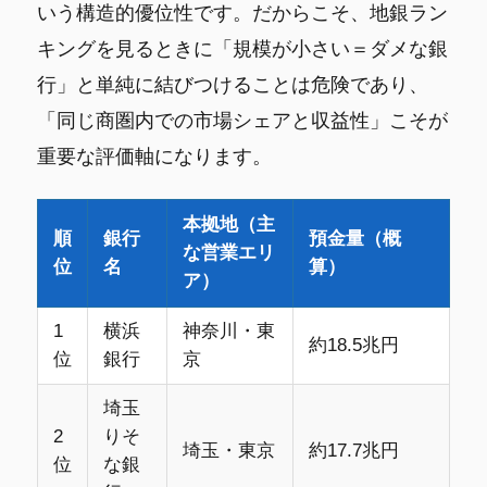
いう構造的優位性です。だからこそ、地銀ラン
キングを見るときに「規模が小さい＝ダメな銀
行」と単純に結びつけることは危険であり、
「同じ商圏内での市場シェアと収益性」こそが
重要な評価軸になります。
本拠地（主
順
銀行
預金量（概
な営業エリ
位
名
算）
ア）
1
横浜
神奈川・東
約18.5兆円
位
銀行
京
埼玉
2
りそ
埼玉・東京
約17.7兆円
位
な銀