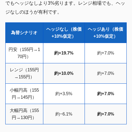
でもヘッジなしより3%劣ります。レンジ相場でも、ヘッ
ジなしのほうが有利です。
ヘッジなし（株価
ヘッジあり（株価
為替シナリオ
+10%仮定）
+10%仮定）
円安（155円→1
約+19.7%
約+7.0%
70円）
レンジ（155円
約+10.0%
約+7.0%
→155円）
小幅円高（155
約+3.5%
約+7.0%
円→145円）
大幅円高（155
約−6.1%
約+7.0%
円→130円）