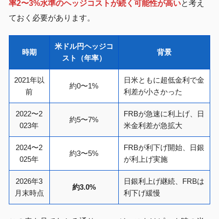
率2〜3%水準のヘッジコストが続く可能性が高い
と考え
ておく必要があります。
米ドル円ヘッジコ
時期
背景
スト（年率）
2021年以
日米ともに超低金利で金
約0〜1%
前
利差が小さかった
2022〜2
FRBが急速に利上げ、日
約5〜7%
023年
米金利差が急拡大
2024〜2
FRBが利下げ開始、日銀
約3〜5%
025年
が利上げ実施
2026年3
日銀利上げ継続、FRBは
約3.0%
月末時点
利下げ緩慢