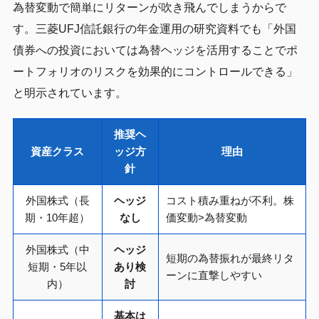
為替変動で簡単にリターンが吹き飛んでしまうからで
す。三菱UFJ信託銀行の年金運用の研究資料でも「外国
債券への投資においては為替ヘッジを活用することでポ
ートフォリオのリスクを効果的にコントロールできる」
と明示されています。
推奨ヘ
資産クラス
ッジ方
理由
針
外国株式（長
ヘッジ
コスト積み重ねが不利。株
期・10年超）
なし
価変動>為替変動
外国株式（中
ヘッジ
短期の為替振れが最終リタ
短期・5年以
あり検
ーンに直撃しやすい
内）
討
基本は