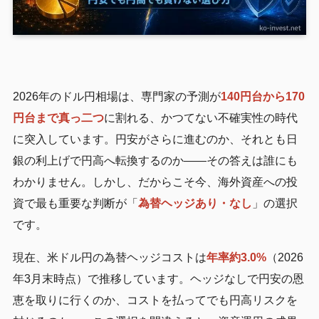
2026年のドル円相場は、専門家の予測が
140円台から170
円台まで真っ二つ
に割れる、かつてない不確実性の時代
に突入しています。円安がさらに進むのか、それとも日
銀の利上げで円高へ転換するのか——その答えは誰にも
わかりません。しかし、だからこそ今、海外資産への投
資で最も重要な判断が「
為替ヘッジあり・なし
」の選択
です。
現在、米ドル円の為替ヘッジコストは
年率約3.0%
（2026
年3月末時点）で推移しています。ヘッジなしで円安の恩
恵を取りに行くのか、コストを払ってでも円高リスクを