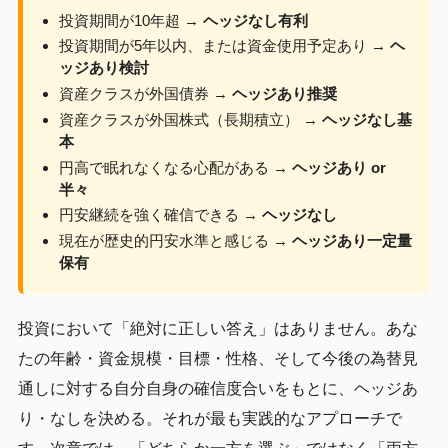
投資期間が10年超 →
ヘッジなし有利
投資期間が5年以内、または資金使用予定あり →
ヘ
ッジあり検討
資産クラスが外国債券 →
ヘッジあり推奨
資産クラスが外国株式（長期積立） →
ヘッジなし基
本
円高で眠れなくなる心配がある →
ヘッジあり or
半々
円安継続を強く確信できる →
ヘッジなし
現在が歴史的円安水準と感じる →
ヘッジあり一定量
保有
投資において「絶対に正しい答え」はありません。あな
たの年齢・資金規模・目標・性格、そして今後の為替見
通しに対する自分自身の確信度合いをもとに、ヘッジあ
り・なしを決める。それが最も実践的なアプローチで