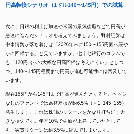
円高転換シナリオ（1ドル140〜145円）での試算
次に、日銀の利上げ加速や米国の景気後退などで円高が
急速に進んだシナリオを考えてみましょう。野村証券は
中東情勢が落ち着けば「2026年末に150〜155円圏へ緩や
かに回帰する」と見ていますが、七十七銀行のコラムで
も「120円台への大幅な円高回帰は考えにくい」としつ
つ、140〜145円程度まで円高が進む可能性には言及して
います。
現在155円から145円まで円高が進んだとすると、ヘッジ
なしのファンドでは為替差損が約6.5%（＝1−145÷155）
発生します。これは株価のリターンをかなり打ち消す大
きな損失です。年率10%で株価が上昇していたとして
も、実質リターンは約3.5%に縮んでしまいます。