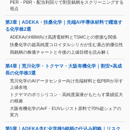
PER・PBR・配当利回りで割安銘柄をスクリーニングする
視点
第3章｜ADEKA・扶桑化学｜先端AI半導体材料で躍進す
る化学株2選
ADEKAのHBM向け高誘電材料とTSMCとの密接な関係
扶桑化学の超高純度コロイダルシリカが生む寡占的優位性
両銘柄の株価チャートと今後の上値目標を読み解く
第4章｜荒川化学・トクヤマ・大阪有機化学｜割安×高成
長の化学株3選
荒川化学のAIデータセンター向け先端材料と低PBRが示す
上値余地
トクヤマのポリシリコン・高純度薬液がもたらす業績拡大
の根拠
大阪有機化学のArF・EUVレジスト原料で70%超シェアの
実力
第5章｜ADEKA含む化学株5銘柄の仕込み戦略｜リスク