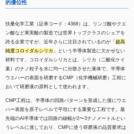
的優位性
扶桑化学工業（証券コード：4368）は、リンゴ酸やクエ
ン酸など果実酸の製造では世界トップクラスのシェアを
誇る企業ですが、近年さらに注目されているのが「
超高
純度コロイダルシリカ
」という半導体製造に欠かせない
材料です。コロイダルシリカとは、シリカ（二酸化ケイ
素）のナノ粒子を水に均一に分散させた液体で、半導体
ウエハーの表面を研磨するCMP（化学機械研磨）工程に
おいて研磨液の原料として使われます。
CMP工程は、半導体の回路パターンを形成した後にウエ
ハー表面を原子レベルで平坦にする重要な工程です。最
先端のAI半導体では回路の線幅が2〜3ナノメートルとい
うレベルに達しており、CMPに使う研磨液の品質要求は