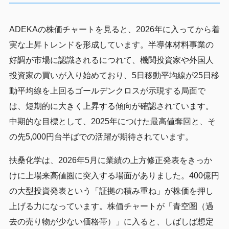
ADEKAの株価チャートを見ると、2026年に入ってから着
実な上昇トレンドを形成しています。半導体材料事業の
好調が市場に認識されるにつれて、機関投資家や外国人
投資家の買いが入り始めており、5日移動平均線が25日移
動平均線を上回るゴールデンクロスが示現する局面で
は、短期的に大きく上昇する傾向が確認されています。
中期的な目標として、2025年につけた最高値奪回と、そ
の先5,000円台半ばでの活躍が期待されています。
扶桑化学は、2026年5月に業績の上方修正発表をきっか
けに上場来高値圏に突入する場面がありました。400億円
の大型投資発表という「証拠の積み重ね」が株価を押し
上げる力になっています。株価チャートが「青空圏（過
去の売り物が少ない価格帯）」に入ると、しばしば想定