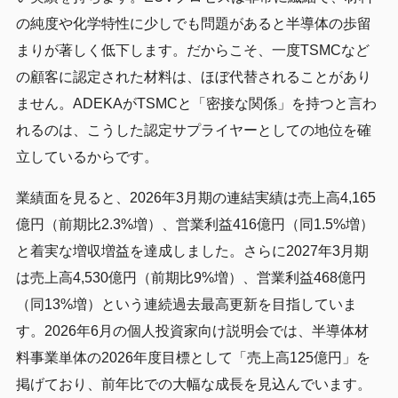
の純度や化学特性に少しでも問題があると半導体の歩留
まりが著しく低下します。だからこそ、一度TSMCなど
の顧客に認定された材料は、ほぼ代替されることがあり
ません。ADEKAがTSMCと「密接な関係」を持つと言わ
れるのは、こうした認定サプライヤーとしての地位を確
立しているからです。
業績面を見ると、2026年3月期の連結実績は売上高4,165
億円（前期比2.3%増）、営業利益416億円（同1.5%増）
と着実な増収増益を達成しました。さらに2027年3月期
は売上高4,530億円（前期比9%増）、営業利益468億円
（同13%増）という連続過去最高更新を目指していま
す。2026年6月の個人投資家向け説明会では、半導体材
料事業単体の2026年度目標として「売上高125億円」を
掲げており、前年比での大幅な成長を見込んでいます。