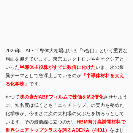
2026年、AI・半導体大相場はいま「5合目」という重要な
局面を迎えています。東京エレクトロンやキオクシアと
いった
半導体主役株がすでに数倍に化けた
いま、次の爆
騰テーマとして急浮上しているのが
「半導体材料を支え
る化学株」
です。
かつて
味の素がABFフィルムで株価を約2倍化
させたよう
に、知名度は低くとも「ニッチトップ」の実力を秘めた
化学株が、今まさに次の大相場の火ぶたを切ろうとして
います。その最前線に立つのが、
HBM向け高誘電材料で
世界シェアトップクラスを誇るADEKA（4401）
をはじ