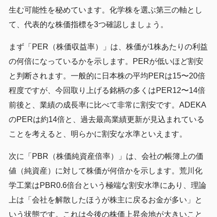
生む可能性を秘めています。化学株を選ぶ第三の軸とし
て、代表的な株価指標を3つ確認しましょう。
まず「PER（株価収益率）」は、株価が1株あたりの利益
の何倍になっているかを示します。PERが低いほど割安
と判断されます。一般的に日本株の平均PERは15〜20倍
程度ですが、今回取り上げる銘柄の多くはPER12〜14倍
前後と、業績の成長率に比べて非常に割安です。ADEKA
のPERは約14倍と、過去最高業績更新が見込まれている
ことを考えると、明らかに割安な水準といえます。
次に「PBR（株価純資産倍率）」は、会社の帳簿上の価
値（純資産）に対して株価が何倍かを示します。荒川化
学工業はPBR0.6倍台という極端な割安水準にあり、理論
上は「会社を解散したほうが株主に戻るお金が多い」と
いう状態です。これは今後の株価上昇余地が大きいこと