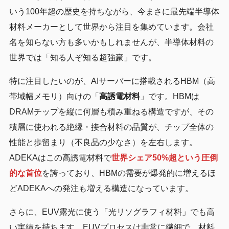
いう100年超の歴史を持ちながら、今まさに最先端半導体
材料メーカーとして世界から注目を集めています。会社
名を知らない方も多いかもしれませんが、半導体材料の
世界では「知る人ぞ知る超強豪」です。
特に注目したいのが、AIサーバーに搭載されるHBM（高
帯域幅メモリ）向けの「
高誘電材料
」です。HBMは
DRAMチップを縦に何層も積み重ねる構造ですが、その
積層に使われる絶縁・接合材料の品質が、チップ全体の
性能と歩留まり（不良品の少なさ）を左右します。
ADEKAはこの高誘電材料で
世界シェア50%超という圧倒
的な首位
を誇っており、HBMの需要が爆発的に増えるほ
どADEKAへの発注も増える構造になっています。
さらに、EUV露光に使う「光リソグラフィ材料」でも高
い実績を持ちます。EUVプロセスは非常に繊細で、材料