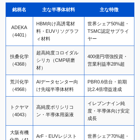
銘柄名
主な半導体材料
主な特徴
HBM向け高誘電材
世界シェア50%超・
ADEKA
料・EUVリソグラフ
TSMC認定サプライ
（4401）
ィ材料
ヤー
超高純度コロイダル
扶桑化学
400億円増強投資・
シリカ（CMP研磨
（4368）
営業利益率28%超
材）
荒川化学
AIデータセンター向
PBR0.6倍台・前期
（4968）
け先端半導体材料
比2.4倍増益達成
イレブンナイン純
トクヤマ
高純度ポリシリコ
度・半導体向け安定
（4043）
ン・半導体用薬液
成長
大阪有機
ArF・EUVレジスト
世界シェア70%超・
化学（41