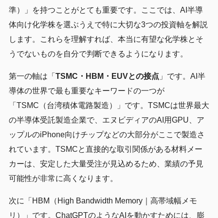
準）」を持つことがとても重要です。ここでは、AI半導
体向け化学株を選ぶうえで特に大切な3つの投資軸を解説
します。これらを理解すれば、本当に有望な化学株とそ
うでないものを自分で判断できるようになります。
第一の軸は「
TSMC・HBM・EUVとの接点
」です。AI半
導体の世界で最も重要なキーワードの一つが
「TSMC（台湾積体電路製造）」です。TSMCは世界最大
の半導体受託製造企業で、エヌビディアのAI用GPU、ア
ップルのiPhone向けチップなどの大部分がここで製造さ
れています。TSMCと直接的な取引関係がある材料メー
カーは、安定した大量受注が見込めるため、業績の予見
可能性が非常に高くなります。
次に「HBM（High Bandwidth Memory｜高帯域幅メモ
リ）」です。ChatGPTのようなAIを動かすためには、膨