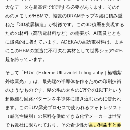
大なデータを超高速で処理する必要があります。そのた
めのメモリがHBMで、複数のDRAMチップを縦に積み重
ねた「3D積層構造」が特徴です。この3D積層を実現する
ための材料（高誘電材料など）の需要が、AI普及ととも
に爆発的に増えています。ADEKAの高誘電材料は、まさ
にこのHBMの製造に不可欠な素材として世界シェア50%
超を誇っています。
そして「EUV（Extreme Ultraviolet Lithography｜極端紫
外線露光）」は、最先端の半導体を作るための印刷技術
のようなものです。髪の毛の太さの1万分の1以下という
超微細な回路パターンを半導体に描き込むために使われ
ます。このEUV露光プロセスで使われるフォトレジスト
（感光性樹脂）の原料を供給できる化学メーカーは世界
でも数社に限られており、その希少性が
高い利益率と参