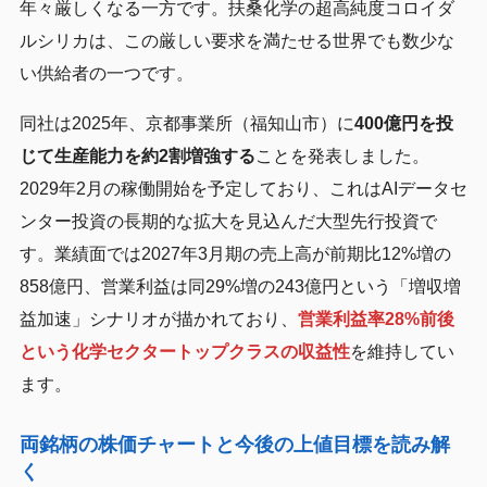
年々厳しくなる一方です。扶桑化学の超高純度コロイダ
ルシリカは、この厳しい要求を満たせる世界でも数少な
い供給者の一つです。
同社は2025年、京都事業所（福知山市）に
400億円を投
じて生産能力を約2割増強する
ことを発表しました。
2029年2月の稼働開始を予定しており、これはAIデータセ
ンター投資の長期的な拡大を見込んだ大型先行投資で
す。業績面では2027年3月期の売上高が前期比12%増の
858億円、営業利益は同29%増の243億円という「増収増
益加速」シナリオが描かれており、
営業利益率28%前後
という化学セクタートップクラスの収益性
を維持してい
ます。
両銘柄の株価チャートと今後の上値目標を読み解
く