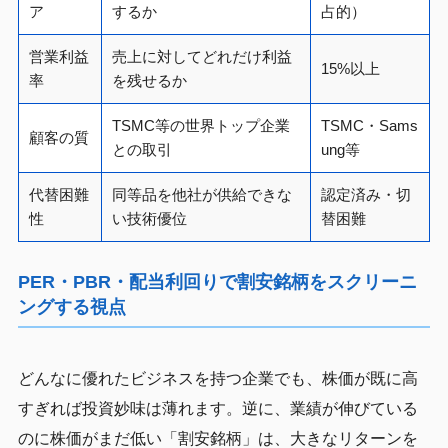
ア
するか
占的）
営業利益
売上に対してどれだけ利益
15%以上
率
を残せるか
TSMC等の世界トップ企業
TSMC・Sams
顧客の質
との取引
ung等
代替困難
同等品を他社が供給できな
認定済み・切
性
い技術優位
替困難
PER・PBR・配当利回りで割安銘柄をスクリーニ
ングする視点
どんなに優れたビジネスを持つ企業でも、株価が既に高
すぎれば投資妙味は薄れます。逆に、業績が伸びている
のに株価がまだ低い「割安銘柄」は、大きなリターンを