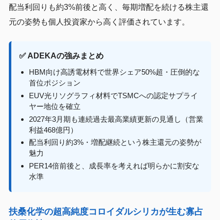
配当利回りも約3%前後と高く、毎期増配を続ける株主還
元の姿勢も個人投資家から高く評価されています。
✅ ADEKAの強みまとめ
HBM向け高誘電材料で世界シェア50%超・圧倒的な
首位ポジション
EUV光リソグラフィ材料でTSMCへの認定サプライ
ヤー地位を確立
2027年3月期も連続過去最高業績更新の見通し（営業
利益468億円）
配当利回り約3%・増配継続という株主還元の姿勢が
魅力
PER14倍前後と、成長率を考えれば明らかに割安な
水準
扶桑化学の超高純度コロイダルシリカが生む寡占