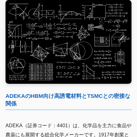
ADEKAのHBM向け高誘電材料とTSMCとの密接な
関係
ADEKA（証券コード：4401）は、化学品を主力に食品や
農薬にも展開する総合化学メーカーです。1917年創業と