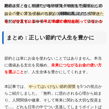
逆に、何となく続けているサブスクや惰性でのコンビニ利用は、「今しか満たさない浪費」である可能性も。 節約の本質とは、“目的”と“時間軸”を明確にした最適化なのです。
たとえば「新NISAでの積立」「健康に投資する食費」「将来の自分に必要な知識への書籍購入」など、
“生きたお金の使い方”を見極める視点
を持ちましょう。 節約とは、「安く済ませる」ではなく「賢く選ぶ」こと。
今だけを見ず、10年後・20年後の自分にとって価値ある選択ができているか——。
未来の幸せを削っていないかを、ぜひ立ち止まって考えてみてください
。
まとめ：正しい節約で人生を豊かに
節約とは単にお金を使わないことではありません。本当
に価値ある支出を見極め、
未来につながるお金の使い方
を選ぶこと
が、人生全体を豊かにしてくれます。
本記事では、
やってはいけない節約習慣
を5つの視点か
らご紹介しました。「無料」に惑わされる心理から始ま
り、人間関係や健康、そして将来に関わる大切な投資ま
で…。どれも日常の中でつい見逃してしまうポイントば