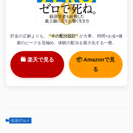
貯金の正解よりも、
“今の配分設計”
が大事。 時間×お金×健
康のピークを見極め、体験の配当を最大化する一冊。
🛍 楽天で見る
📦 Amazonで見
る
生活/グルメ