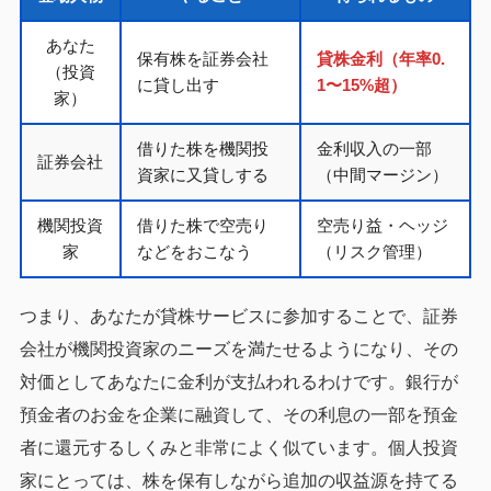
あなた
保有株を証券会社
貸株金利（年率0.
（投資
に貸し出す
1〜15%超）
家）
借りた株を機関投
金利収入の一部
証券会社
資家に又貸しする
（中間マージン）
機関投資
借りた株で空売り
空売り益・ヘッジ
家
などをおこなう
（リスク管理）
つまり、あなたが貸株サービスに参加することで、証券
会社が機関投資家のニーズを満たせるようになり、その
対価としてあなたに金利が支払われるわけです。銀行が
預金者のお金を企業に融資して、その利息の一部を預金
者に還元するしくみと非常によく似ています。個人投資
家にとっては、株を保有しながら追加の収益源を持てる