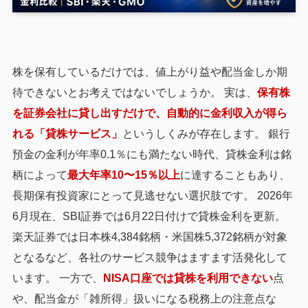
株を保有しているだけでは、値上がり益や配当金しか期
待できないとお考えではないでしょうか。 実は、
保有株
を証券会社に貸し出すだけで、自動的に金利収入が得ら
れる「貸株サービス」
というしくみが存在します。 銀行
預金の金利が年率0.1％にも満たない時代、貸株金利は銘
柄によって
最大年率10〜15％以上
に達することもあり、
長期保有投資家にとって見逃せない選択肢です。 2026年
6月現在、SBI証券では6月22日付けで貸株金利を更新。
楽天証券では日本株4,384銘柄・米国株5,372銘柄が対象
となるなど、各社のサービス競争はますます活発化して
います。 一方で、
NISA口座では貸株を利用できない
点
や、配当金が「雑所得」扱いになる税務上の注意点な