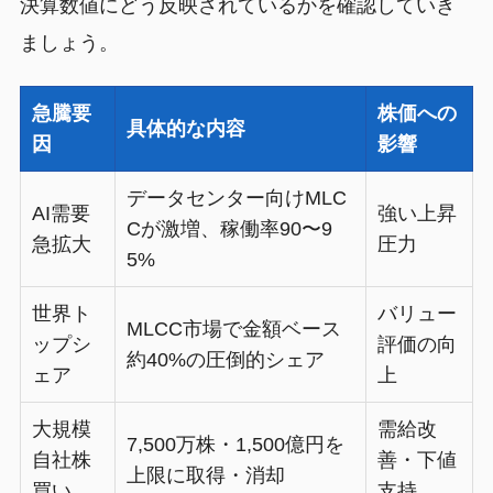
決算数値にどう反映されているかを確認していき
ましょう。
急騰要
株価への
具体的な内容
因
影響
データセンター向けMLC
AI需要
強い上昇
Cが激増、稼働率90〜9
急拡大
圧力
5%
世界ト
バリュー
MLCC市場で金額ベース
ップシ
評価の向
約40%の圧倒的シェア
ェア
上
大規模
需給改
7,500万株・1,500億円を
自社株
善・下値
上限に取得・消却
買い
支持