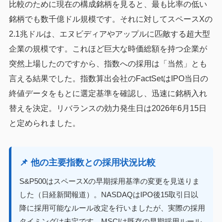
比較のために現在の構成銘柄を見ると、最も比率の低い
銘柄でも数千億ドル規模です。それに対してスペースXの
2.1兆ドルは、エヌビディアやアップルに匹敵する超大型
企業の規模です。これほど巨大な時価総額を持つ企業が
突然上場したのですから、指数への採用は「当然」とも
言える結果でした。指数算出会社のFactSetはIPO当日の
終値データをもとに選定基準を確認し、迅速に銘柄入れ
替えを決定。リバランスの効力発生日は2026年6月15日
と定められました。
📌 他の主要指数との採用状況比較
S&P500はスペースXの早期採用基準の変更を見送りま
した（日経新聞報道）。NASDAQはIPO後15取引日以
降に採用可能なルール改定を行いましたが、実際の採用
タイミングは未定です。MSCIは既存の早期採用ルール