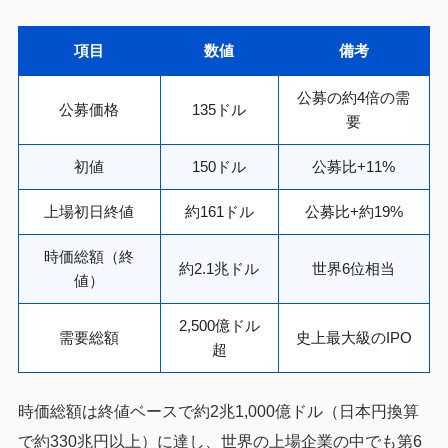
項目
数値
備考
公募の約4倍の需
公募価格
135ドル
要
初値
150ドル
公募比+11%
上場初日終値
約161ドル
公募比+約19%
時価総額（終
約2.1兆ドル
世界6位相当
値）
2,500億ドル
需要総額
史上最大級のIPO
超
時価総額は終値ベースで約2兆1,000億ドル（日本円換算
で約330兆円以上）に達し、世界の上場企業の中でも第6