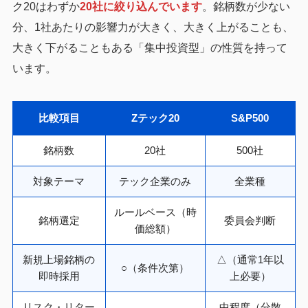
ク20はわずか
20社に絞り込んでいます
。銘柄数が少ない
分、1社あたりの影響力が大きく、大きく上がることも、
大きく下がることもある「集中投資型」の性質を持って
います。
比較項目
Zテック20
S&P500
銘柄数
20社
500社
対象テーマ
テック企業のみ
全業種
ルールベース（時
銘柄選定
委員会判断
価総額）
新規上場銘柄の
△（通常1年以
○（条件次第）
即時採用
上必要）
リスク・リター
中程度（分散