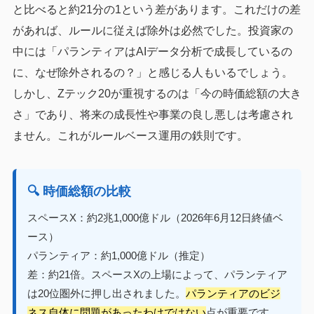
と比べると約21分の1という差があります。これだけの差
があれば、ルールに従えば除外は必然でした。投資家の
中には「パランティアはAIデータ分析で成長しているの
に、なぜ除外されるの？」と感じる人もいるでしょう。
しかし、Zテック20が重視するのは「今の時価総額の大き
さ」であり、将来の成長性や事業の良し悪しは考慮され
ません。これがルールベース運用の鉄則です。
🔍 時価総額の比較
スペースX：約2兆1,000億ドル（2026年6月12日終値ベ
ース）
パランティア：約1,000億ドル（推定）
差：約21倍。スペースXの上場によって、パランティア
は20位圏外に押し出されました。
パランティアのビジ
ネス自体に問題があったわけではない
点が重要です。