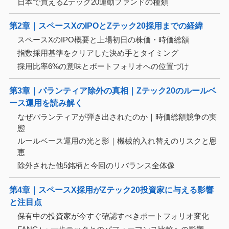
日本で買えるZテック20連動ファンドの種類
第2章｜スペースXのIPOとZテック20採用までの経緯
スペースXのIPO概要と上場初日の株価・時価総額
指数採用基準をクリアした決め手とタイミング
採用比率6%の意味とポートフォリオへの位置づけ
第3章｜パランティア除外の真相｜Zテック20のルールベ
ース運用を読み解く
なぜパランティアが弾き出されたのか｜時価総額競争の実
態
ルールベース運用の光と影｜機械的入れ替えのリスクと恩
恵
除外された他5銘柄と今回のリバランス全体像
第4章｜スペースX採用がZテック20投資家に与える影響
と注目点
保有中の投資家が今すぐ確認すべきポートフォリオ変化