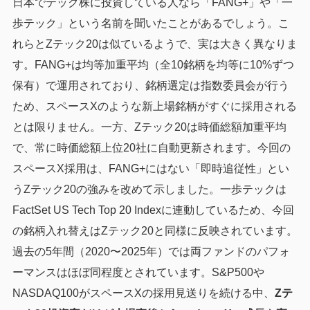
日本でテック株に投資している人なら「FANG+」や「一
歩テック」という名前を聞いたことがあるでしょう。こ
れらとZテック20は似ているようで、実は大きく異なりま
す。FANG+は均等加重平均（全10銘柄を均等に10%ずつ
保有）で運用されており、銘柄選定は指数委員会が行う
ため、スペースXのような新上場銘柄がすぐに採用される
とは限りません。一方、Zテック20は時価総額加重平均
で、常に時価総額上位20社に自動更新されます。今回の
スペースX採用は、FANG+にはない「即時追従性」とい
うZテック20の強みを改めて示しました。一歩テックは
FactSet US Tech Top 20 Indexに連動しているため、今回
の銘柄入れ替えはZテック20と同様に反映されています。
過去の5年間（2020〜2025年）では両ファンドのパフォ
ーマンスはほぼ同程度とされています。S&P500や
NASDAQ100がスペースXの採用見送りを続ける中、
Zテ