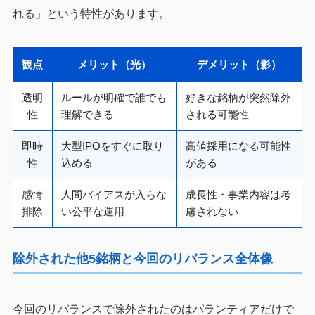
れる」という特性があります。
観点
メリット（光）
デメリット（影）
透明
ルールが明確で誰でも
好きな銘柄が突然除外
性
理解できる
される可能性
即時
大型IPOをすぐに取り
高値採用になる可能性
性
込める
がある
感情
人間バイアスが入らな
成長性・事業内容は考
排除
い公平な運用
慮されない
除外された他5銘柄と今回のリバランス全体像
今回のリバランスで除外されたのはパランティアだけで