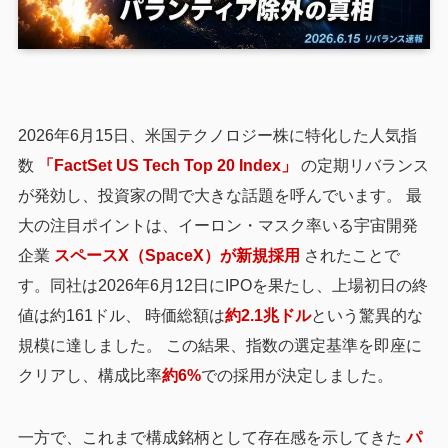
2026年6月15日、米国テクノロジー株に特化した人気指
数
「FactSet US Tech Top 20 Index」
の定期リバランス
が発効し、投資家の間で大きな話題を呼んでいます。 最
大の注目ポイントは、イーロン・マスク率いる宇宙開発
企業
スペースX（SpaceX）が新規採用
されたことで
す。同社は2026年6月12日にIPOを果たし、上場初日の終
値は約161ドル、 時価総額は
約2.1兆ドル
という驚異的な
規模に達しました。 この結果、指数の選定基準を即座に
クリアし、構成比率
約6%
での採用が決定しました。
一方で、これまで構成銘柄として存在感を示してきた
パ