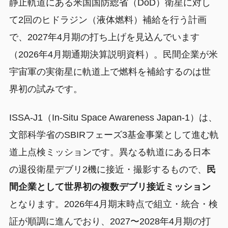
静止軌道にある米国国防総省（DoD）衛星に対し
て2回のヒドラジン（液体燃料）補給を行う計画
で、2027年4月期の打ち上げを見込んでいます
（2026年4月期通期決算説明資料）。民間企業が米
宇宙軍の実衛星に軌道上で燃料を補給するのは世
界初の試みです。
ISSA-J1（In-Situ Space Awareness Japan-1）は、
文部科学省のSBIRフェーズ3基金事業として進む軌
道上点検ミッションです。異なる軌道にある日本
の退役衛星デブリ2機に接近・撮影するもので、
民
間企業として世界初の複数デブリ接近ミッション
となります。2026年4月期末時点で組立・統合・検
証が順調に進んでおり、2027〜2028年4月期の打