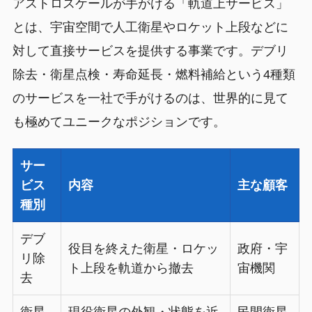
アストロスケールが手がける「軌道上サービス」
とは、宇宙空間で人工衛星やロケット上段などに
対して直接サービスを提供する事業です。デブリ
除去・衛星点検・寿命延長・燃料補給という4種類
のサービスを一社で手がけるのは、世界的に見て
も極めてユニークなポジションです。
サー
ビス
内容
主な顧客
種別
デブ
役目を終えた衛星・ロケッ
政府・宇
リ除
ト上段を軌道から撤去
宙機関
去