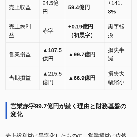
24.5億
+141.
売上収益
59.4億円
円
8%
売上総利
+0.19億円
黒字転
赤字
益
（初黒字）
換
▲187.5
損失半
営業損益
▲99.7億円
億円
減
▲215.5
損失大
当期損益
▲66.9億円
億円
幅縮小
営業赤字99.7億円が続く理由と財務基盤の
変化
売上総利益は黒字化したものの、営業損益は依然