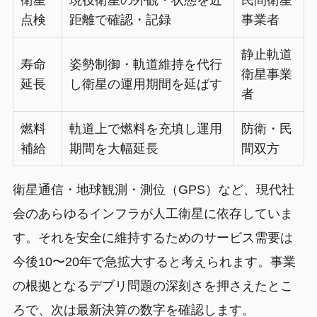
衛星
現役衛星の外観・状態を近
民間衛星
点検
距離で確認・記録
事業者
静止軌道
寿命
姿勢制御・軌道維持を代行
衛星事業
延長
し衛星の運用期間を延ばす
者
燃料
軌道上で燃料を充填し運用
防衛・民
補給
期間を大幅延長
間双方
衛星通信・地球観測・測位（GPS）など、現代社
会のあらゆるインフラが人工衛星に依存していま
す。それを安全に維持するためのサービス需要は
今後10〜20年で急拡大すると考えられます。事業
の根拠となるデブリ問題の深刻さを押さえたとこ
ろで、次は最新決算の数字を確認します。