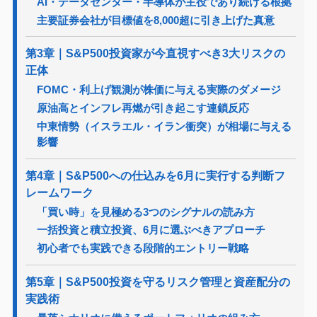
AI・データセンター・半導体が主役であり続ける根拠
主要証券会社が目標値を8,000超に引き上げた真意
第3章｜S&P500投資家が今直視すべき3大リスクの
正体
FOMC・利上げ観測が株価に与える実際のダメージ
原油高とインフレ再燃が引き起こす連鎖反応
中東情勢（イスラエル・イラン衝突）が相場に与える
影響
第4章｜S&P500への仕込みを6月に実行する判断フ
レームワーク
「買い時」を見極める3つのシグナルの読み方
一括投資と積立投資、6月に選ぶべきアプローチ
初心者でも実践できる段階的エントリー戦略
第5章｜S&P500投資を守るリスク管理と資産配分の
実践術