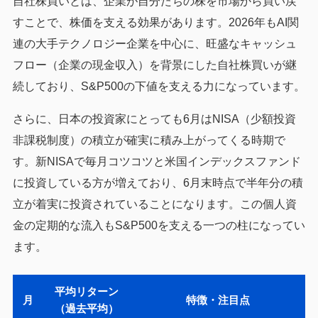
自社株買いとは、企業が自分たちの株を市場から買い戻
すことで、株価を支える効果があります。2026年もAI関
連の大手テクノロジー企業を中心に、旺盛なキャッシュ
フロー（企業の現金収入）を背景にした自社株買いが継
続しており、S&P500の下値を支える力になっています。
さらに、日本の投資家にとっても6月はNISA（少額投資
非課税制度）の積立が確実に積み上がってくる時期で
す。新NISAで毎月コツコツと米国インデックスファンド
に投資している方が増えており、6月末時点で半年分の積
立が着実に投資されていることになります。この個人資
金の定期的な流入もS&P500を支える一つの柱になってい
ます。
平均リターン
月
特徴・注目点
（過去平均）