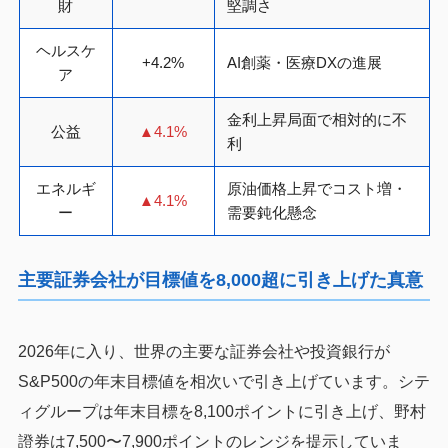
財
堅調さ
ヘルスケ
+4.2%
AI創薬・医療DXの進展
ア
金利上昇局面で相対的に不
公益
▲4.1%
利
エネルギ
原油価格上昇でコスト増・
▲4.1%
ー
需要鈍化懸念
主要証券会社が目標値を8,000超に引き上げた真意
2026年に入り、世界の主要な証券会社や投資銀行が
S&P500の年末目標値を相次いで引き上げています。シテ
ィグループは年末目標を8,100ポイントに引き上げ、野村
證券は7,500〜7,900ポイントのレンジを提示していま