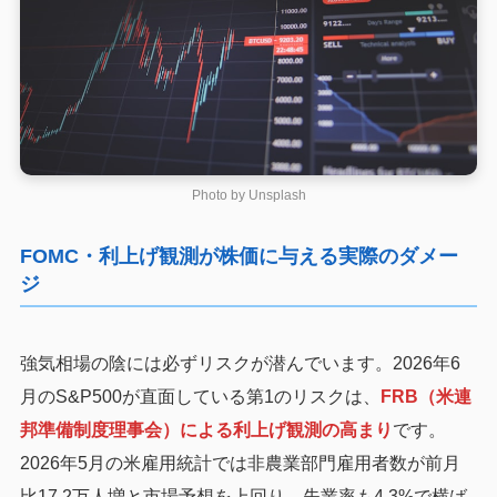
Photo by
Unsplash
FOMC・利上げ観測が株価に与える実際のダメー
ジ
強気相場の陰には必ずリスクが潜んでいます。2026年6
月のS&P500が直面している第1のリスクは、
FRB（米連
邦準備制度理事会）による利上げ観測の高まり
です。
2026年5月の米雇用統計では非農業部門雇用者数が前月
比17.2万人増と市場予想を上回り、失業率も4.3%で横ば