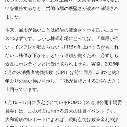
いを維持するなど、労働市場の底堅さが改めて確認され
ました。
本来、雇用が強いことは経済の健全さを示す良いニュー
スのはずです。しかし株式市場にとっては、「雇用が強
い→インフレが収まらない→FRBが利上げするかもしれ
ない→株価が下がる」という連鎖が働くため、必ずしも
素直にポジティブとは受け取られません。実際、2026年
5月の米消費者物価指数（CPI）は前年同月比3.8%と約3
年ぶりの高い伸びを示し、FRBが目標とする2%を大きく
上回っています。
6月16〜17日に予定されているFOMC（米連邦公開市場委
員会）は、この局面における最大の注目イベントです。
大和総研のレポートによれば、現時点では政策金利の据