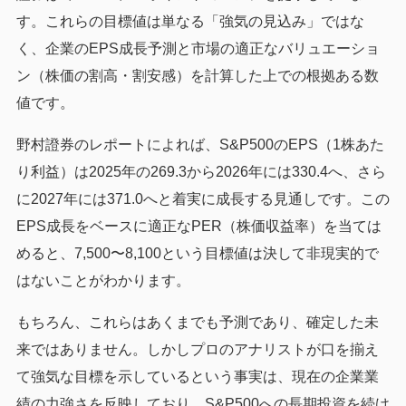
す。これらの目標値は単なる「強気の見込み」ではな
く、企業のEPS成長予測と市場の適正なバリュエーショ
ン（株価の割高・割安感）を計算した上での根拠ある数
値です。
野村證券のレポートによれば、S&P500のEPS（1株あた
り利益）は2025年の269.3から2026年には330.4へ、さら
に2027年には371.0へと着実に成長する見通しです。この
EPS成長をベースに適正なPER（株価収益率）を当ては
めると、7,500〜8,100という目標値は決して非現実的で
はないことがわかります。
もちろん、これらはあくまでも予測であり、確定した未
来ではありません。しかしプロのアナリストが口を揃え
て強気な目標を示しているという事実は、現在の企業業
績の力強さを反映しており、S&P500への長期投資を続け