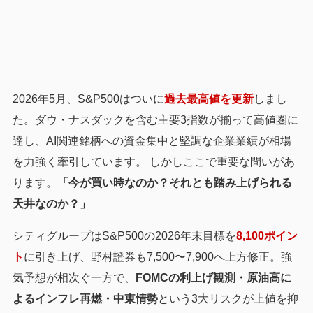
2026年5月、S&P500はついに
過去最高値を更新
しまし
た。ダウ・ナスダックを含む主要3指数が揃って高値圏に
達し、AI関連銘柄への資金集中と堅調な企業業績が相場
を力強く牽引しています。 しかしここで重要な問いがあ
ります。
「今が買い時なのか？それとも踏み上げられる
天井なのか？」
シティグループはS&P500の2026年末目標を
8,100ポイン
ト
に引き上げ、野村證券も7,500〜7,900へ上方修正。強
気予想が相次ぐ一方で、
FOMCの利上げ観測・原油高に
よるインフレ再燃・中東情勢
という3大リスクが上値を抑