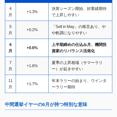
4
決算シーズン開始、好業績期待
+1.3%
月
で上昇しやすい
5
「Sell in May」の格言あり、や
+0.2%
月
や軟調になりやすい
6
上半期締めの仕込み月、機関投
+0.6%
月
資家のリバランス活発化
7
夏季の上昇相場（サマーラリ
+1.6%
月
ー）が起きやすい
11
年末ラリーの始まり、ウインタ
+1.7%
月
ーラリー期待
中間選挙イヤーの6月が持つ特別な意味