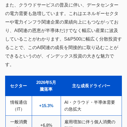
また、クラウドサービスの普及に伴い、データセンター
の電力需要も急増しています。これはエネルギーセクタ
ーや電力インフラ関連企業の業績向上にもつながってお
り、AI関連の恩恵が半導体だけでなく幅広い産業に波及
していることがわかります。S&P500に幅広く分散投資す
ることで、このAI関連の成長を間接的に取り込むことが
できるというのが、インデックス投資の大きな魅力で
す。
2026年5月
セクター
主な成長ドライバー
騰落率
情報通信
AI・クラウド・半導体需要
+15.3%
（IT）
の急拡大
一般消費
雇用増加に伴う個人消費の
+6.8%