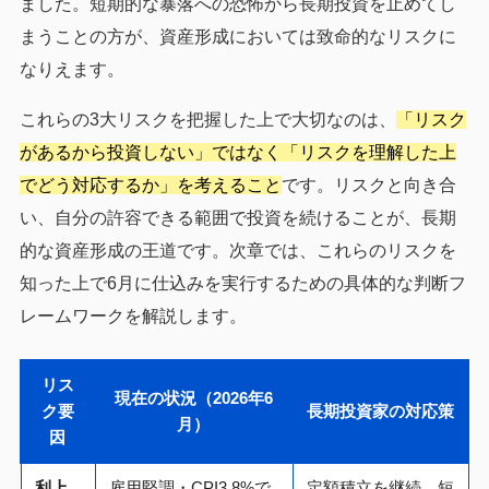
ました。短期的な暴落への恐怖から長期投資を止めてし
まうことの方が、資産形成においては致命的なリスクに
なりえます。
これらの3大リスクを把握した上で大切なのは、
「リスク
があるから投資しない」ではなく「リスクを理解した上
でどう対応するか」を考えること
です。リスクと向き合
い、自分の許容できる範囲で投資を続けることが、長期
的な資産形成の王道です。次章では、これらのリスクを
知った上で6月に仕込みを実行するための具体的な判断フ
レームワークを解説します。
リス
現在の状況（2026年6
ク要
長期投資家の対応策
月）
因
利上
雇用堅調・CPI3.8%で
定額積立を継続。短