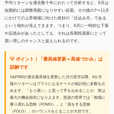
平均リターンを過去数十年にわたって分析すると、6月は
短期的には調整局面になりやすい反面、その後の7〜11月
にかけての上昇相場に向けた絶好の「仕込み月」である
という傾向が見えてきます。つまり、6月に一時的な下落
や足踏みがあったとしても、それは長期投資家にとって
買い増しのチャンスと捉えられるのです。
💡 ポイント｜「最高値更新＝高値づかみ」は
誤解です
S&P500が過去最高値を更新した月の翌月以降、6か月
後のリターンはプラスになるケースが統計的に多数を占
めます。「もう遅い」と思って手を止めることが、実は
最大の機会損失になりえます。投資の世界では「相場に
乗り遅れる恐怖（FOMO）」と「損をする恐怖
（FOLO）」のバランスをとることが大切です。