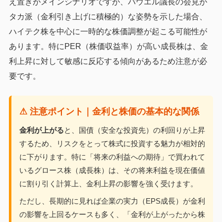
え置きがメインシナリオですが、パウエル議長の会見が
タカ派（金利引き上げに積極的）な姿勢を示した場合、
ハイテク株を中心に一時的な株価調整が起こる可能性が
あります。特にPER（株価収益率）が高い成長株は、金
利上昇に対して敏感に反応する傾向があるため注意が必
要です。
⚠ 注意ポイント｜金利と株価の基本的な関係
金利が上がる
と、国債（安全な投資先）の利回りが上昇
するため、リスクをとって株式に投資する魅力が相対的
に下がります。特に「将来の利益への期待」で買われて
いるグロース株（成長株）は、その将来利益を現在価値
に割り引く計算上、金利上昇の影響を強く受けます。
ただし、長期的に見れば企業の実力（EPS成長）が金利
の影響を上回るケースも多く、「金利が上がったから株