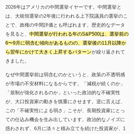
2026年はアメリカの中間選挙イヤーです。中間選挙と
は、大統領選挙の2年後に行われる上下院議員の選挙のこ
とで、政権の中間評価とも呼ばれます。歴史的なデータ
を見ると、
中間選挙が行われる年のS&P500は、選挙前の
6〜9月に弱含む傾向があるものの、選挙後の11月以降か
ら翌年にかけて大きく上昇するパターン
が繰り返されて
きました。
なぜ中間選挙前は弱含むのかというと、政策の不透明感
が市場の不安材料になるからです。「減税が続くのか」
「規制が強化されるのか」といった政治的な不確実性
が、大口投資家の動きを慎重にさせます。逆に言えば、
この「不確実性による弱さ」こそが、長期投資家にとっ
ての仕込み機会を生み出しています。政治的なノイズに
惑わされず、6月に淡々と積み立てを続けた投資家が、1