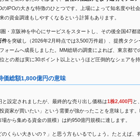
OのIPOの大きな特徴のひとつです。上場によって知名度や社
来の資金調達もしやすくなるという計算もあります。
首都圏・京阪神を中心にサービスをスタートし、その後全国47都道
0万件
を突破し（2026年2月時点では3,500万件超）、提携タクシ
フォームへ成長しました。MM総研の調査によれば、東京都で
、2位との差は実に30ポイント以上というほど圧倒的なシェアを
時価総額1,800億円の意味
400円と設定されましたが、最終的な売り出し価格は
1株2,400円
と
投資家が買いたい」という需要が強かったことを意味します。
（市場から集める資金の規模）は約950億円規模に達します。
て、どのくらい大きいの？」と思う方もいるでしょう。たとえば、