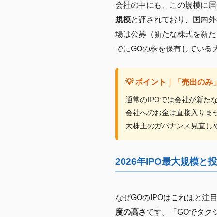
会社の中にも、この規模に届か
規模
と評されており、国内外
場は公募（新たな株式を新た
でにGOの株を保有している
💡 ポイント｜「売出のみ
通常のIPOでは会社が新
会社へのお金は直接入りま
大株主のガバナンス見直し
2026年IPO最大規模
なぜGOのIPOはこれほど注
度の高さ
です。「GOでタク