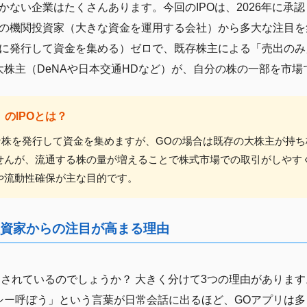
ない企業はたくさんあります。今回のIPOは、2026年に承認
の機関投資家（大きな資金を運用する会社）から多大な注目を
に発行して資金を集める）ゼロで、既存株主による「売出のみ
大株主（DeNAや日本交通HDなど）が、自分の株の一部を市
」のIPOとは？
たな株を発行して資金を集めますが、GOの場合は既存の大株主が持
せんが、流通する株の量が増えることで株式市場での取引がしやす
や流動性確保が主な目的です。
と投資家からの注目が高まる理由
目されているのでしょうか？ 大きく分けて3つの理由があります
シー呼ぼう」という言葉が日常会話に出るほど、GOアプリは