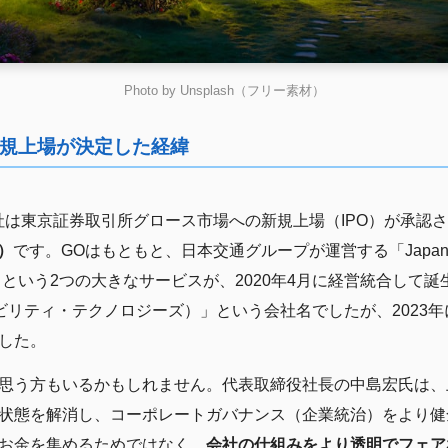
Photo by Unsplash（フリー素材）
規上場が決定した経緯
式会社は東京証券取引所グロース市場への新規上場（IPO）が承
火）
です。GOはもともと、日本交通グループが運営する「JapanT
」という2つの大きなサービスが、2020年4月に経営統合して
logies（モビリティ・テクノロジーズ）」という会社名でしたが、20
した。
思う方もいるかもしれません。代表取締役社長の中島宏氏は、
状態を解消し、コーポレートガバナンス（企業統治）をより健
お金を集めるためではなく、
会社の仕組みをより透明でフェア