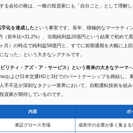
する会社の株は、一般の投資家にも「自分ごと」として理解し
の黒字化を達成した
という事実です。長年、積極的なマーケティ
円（前年比+31.2%）、当期純利益20億円という結果で初め
（9ヶ月）の時点で純利益58億円と、すでに前期通期を大幅に上
になった」という大きなシグナルです。
（モビリティ・アズ・ア・サービス）という将来の大きなテーマ
ymoおよび日本交通HDと3社でのパートナーシップを締結し、
人手不足が深刻なタクシー業界において、自動運転技術を組み
投資家が期待しているのです。
内容
ポ
東証グロース市場
成長中の企業が多く集まる