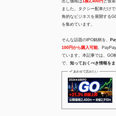
出し価格は
1株2,400円
と仮条
ました。タクシー配車だけでな
角的なビジネスを展開するG
を集めています。
そんな話題のIPO銘柄を、
P
100円から購入可能
。Pay
ています。本記事では、GO株
で、
知っておくべき情報をま
あわせて読みたい