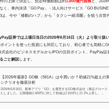
件の上限で決定し、想定時価総額は約
1,800億円規模
と、202
く、車内決済「GO Pay」・法人向けサービス「GO BUSIN
Oは、今や「移動のハブ」から「タクシー経済圏」を狙う次世
ayPay証券では上場日当日の2026年6月16日（火）より取り扱
Payポイントを使った投資にも対応しており、初心者でも気軽に
式会社のビジネスモデルからIPOの注目ポイント、PayPay
るごと解説
します。
【2026年最新】GO株（581A）は今買いか？初値21%超え
シナリオを徹底分析
2026年6月16日、配車アプリ「GO」を運営するGO株式会社（東証グロース
たしました。公開価格2,400円に対して初値は2,910円と21.3%上昇し、…