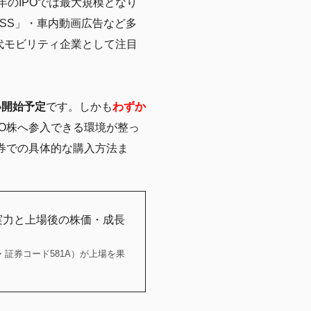
6年のIPOでは最大規模となり
ESS」・車内動画広告など多
代モビリティ企業として注目
い開始予定
です。しかも
わずか
GO株へ参入できる環境が整っ
証券での具体的な購入方法ま
の実力と上場後の株価・成長
・証券コード581A）が上場を果