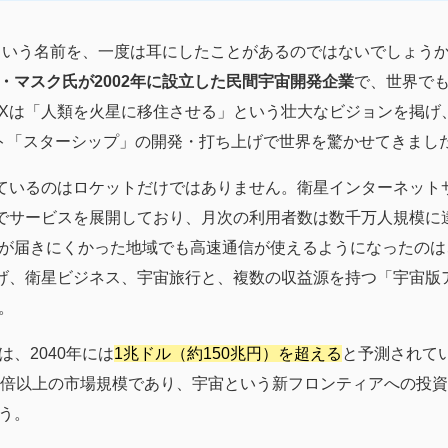
）」という名前を、一度は耳にしたことがあるのではないでしょう
・マスク氏が2002年に設立した民間宇宙開発企業
で、世界で
Xは「人類を火星に移住させる」という壮大なビジョンを掲げ
ト「スターシップ」の開発・打ち上げで世界を驚かせてきまし
ているのはロケットだけではありません。衛星インターネット
上でサービスを展開しており、月次の利用者数は数千万人規模に
が届きにくかった地域でも高速通信が使えるようになったのは
げ、衛星ビジネス、宇宙旅行と、複数の収益源を持つ「宇宙版
。
、2040年には
1兆ドル（約150兆円）を超える
と予測されて
3倍以上の市場規模であり、宇宙という新フロンティアへの投
う。