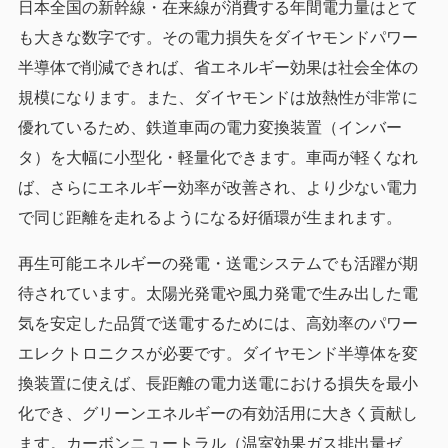
日本全国の新幹線・在来線が消費する年間電力量はとて
も大きな数字です。その電力損失をダイヤモンドパワー
半導体で削減できれば、省エネルギー効果は社会全体の
規模になります。また、ダイヤモンドは放熱性が非常に
優れているため、鉄道車両の電力変換装置（インバー
タ）を大幅に小型化・軽量化できます。車両が軽くなれ
ば、さらにエネルギー効率が改善され、より少ない電力
で同じ距離を走れるようになる好循環が生まれます。
再生可能エネルギーの発電・送電システムでも活躍が期
待されています。太陽光発電や風力発電で生み出した電
気を安定した品質で送電するためには、高効率のパワー
エレクトロニクスが必要です。ダイヤモンド半導体を変
換装置に使えば、長距離の電力送電における損失を最小
化でき、グリーンエネルギーの有効活用に大きく貢献し
ます。カーボンニュートラル（温室効果ガス排出量ゼ