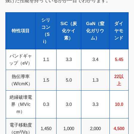
抜けた性能を持っているかが一目でわかります。
シリ
SiC（炭
GaN（窒
ダイ
コン
特性項目
化ケイ
化ガリウ
ヤモ
（S
素）
ム）
ンド
i）
バンドギャ
1.1
3.3
3.4
5.45
ップ（eV）
熱伝導率
22以
1.5
5.0
1.3
（W/cmK）
上
絶縁破壊電
界（MV/c
0.3
3.0
3.3
10.0
m）
電子移動度
1,450
1,000
2,000
4,500
（cm²/Vs）