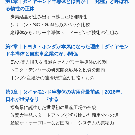
第1章｜ダイヤモンド半導体とは何か｜「究極」と呼ばれ
る物性の正体
炭素結晶が生み出す卓越した物理特性
シリコン・SiC・GaNとのスペック比較
絶縁体からパワー半導体へ｜ドーピング技術の仕組み
第2章｜トヨタ・ホンダが本気になった理由｜ダイヤモン
ド半導体と自動車産業の深い関係
EVの電力損失を激減させるパワー半導体の役割
トヨタ・デンソーの研究開発戦略と投資の動向
ホンダ×産総研の連携研究室が目指すもの
第3章｜ダイヤモンド半導体の実用化最前線｜2026年、
日本が世界をリードする
福島県に誕生した世界初の量産工場の全貌
佐賀大学発スタートアップが切り開いた商用化への道
産総研・オーブレーなど国内エコシステムの集積力