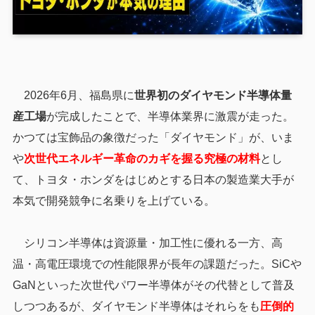
2026年6月、福島県に
世界初のダイヤモンド半導体量
産工場
が完成したことで、半導体業界に激震が走った。
かつては宝飾品の象徴だった「ダイヤモンド」が、いま
や
次世代エネルギー革命のカギを握る究極の材料
とし
て、トヨタ・ホンダをはじめとする日本の製造業大手が
本気で開発競争に名乗りを上げている。
シリコン半導体は資源量・加工性に優れる一方、高
温・高電圧環境での性能限界が長年の課題だった。SiCや
GaNといった次世代パワー半導体がその代替として普及
しつつあるが、ダイヤモンド半導体はそれらをも
圧倒的