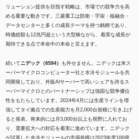
リューション提供を目指す戦略は、市場での競争力を高
める重要な動きです。三菱重工は防衛・宇宙・核融合・
データセンターと多くの成長テーマを持つ銘柄であり、
時価総額も12兆円超という大型株ながら、着実な成長が
期待できる点で本命中の本命と言えます。
続いて
ニデック（6594）
も外せません。ニデックは米ス
ーパーマイクロコンピューター社と水冷モジュールを共
同開発しており、外販AIサーバーで高いシェアを誇るス
ーパーマイクロとのパートナーシップは強固な競争優位
性をもたらしています。2024年4月には生産ラインを増
強してタイ拠点での生産能力を月2,000台規模に引き上げ
ると発表。将来的には月3,000台以上も視野に入れてお
り、需要拡大への対応を着実に進めています。ニデック
が試算した水冷モジュールの市場規模は2023年度100億