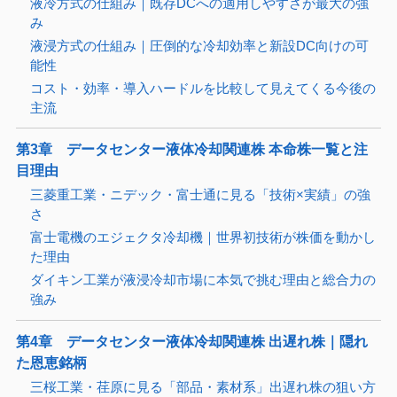
液冷方式の仕組み｜既存DCへの適用しやすさが最大の強
み
液浸方式の仕組み｜圧倒的な冷却効率と新設DC向けの可
能性
コスト・効率・導入ハードルを比較して見えてくる今後の
主流
第3章 データセンター液体冷却関連株 本命株一覧と注
目理由
三菱重工業・ニデック・富士通に見る「技術×実績」の強
さ
富士電機のエジェクタ冷却機｜世界初技術が株価を動かし
た理由
ダイキン工業が液浸冷却市場に本気で挑む理由と総合力の
強み
第4章 データセンター液体冷却関連株 出遅れ株｜隠れ
た恩恵銘柄
三桜工業・荏原に見る「部品・素材系」出遅れ株の狙い方