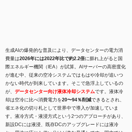
生成AIの爆発的な普及により、データセンターの電力消
費量は
2026年には2022年比で約2.2倍
に膨れ上がると国
際エネルギー機関（IEA）が試算。AIサーバーの高密度化
が進む中、従来の空冷システムではもはや冷却が追いつ
かない時代が到来しています。そこで急浮上しているの
が、
データセンター向け液体冷却システム
です。液体冷
却は空冷に比べ消費電力を
20〜94％削減
できるとされ、
省エネ化の切り札として世界中で導入が加速していま
す。液冷方式・液浸方式という2つのアプローチがあり、
新設DCには液浸、既存DCのアップグレードには液冷