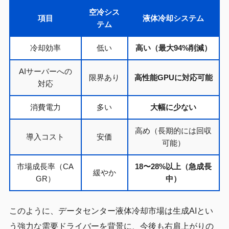
空冷シス
項目
液体冷却システム
テム
冷却効率
低い
高い（最大94%削減）
AIサーバーへの
限界あり
高性能GPUに対応可能
対応
消費電力
多い
大幅に少ない
高め（長期的には回収
導入コスト
安価
可能）
市場成長率（CA
18〜28%以上（急成長
緩やか
GR）
中）
このように、データセンター液体冷却市場は生成AIとい
う強力な需要ドライバーを背景に、今後も右肩上がりの