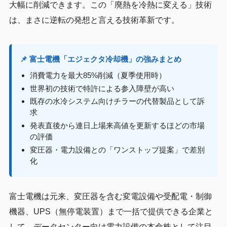
大幅に削減できます。この「廃熱を冷熱に変える」技術
は、まさに逆転の発想と言える技術革新です。
📌 富士電機「エジェクタ冷却機」の強みまとめ
消費電力を最大85%削減（夏季使用時）
世界初の技術で特許による参入障壁が高い
既存の水冷システム向けチラーの代替製品として訴
求
発表直後から連日上場来高値を更新するほどの市場
の評価
変圧器・電力設備との「ワンストップ提案」で差別
化
富士電機は元来、変圧器を含む変電設備や受配電・制御
機器、UPS（無停電装置）まで一括で提供できる企業と
して、データセンター向け電力設備の本命株として注目