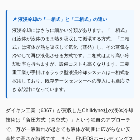
📌 液浸冷却の「一相式」と「二相式」の違い
液浸冷却にはさらに細かい分類があります。「一相式」
は液体が液体のまま熱を吸収して循環する方式。「二相
式」は液体が熱を吸収して気化（蒸発）し、その蒸気を
冷やして再び液化させる方式です。二相式はより高い冷
却効率を持ちますが、設備コストも高くなります。三菱
重工業が手掛けるラック型液浸冷却システムは一相式を
採用しており、既存データセンターへの導入にも適応で
きる設計になっています。
ダイキン工業（6367）が買収したChilldyne社の液体冷却
技術は「負圧方式（真空式）」という独自のアプローチ
で、万が一液漏れが起きても液体が周囲に広がらない安
全性の高さが特徴です。また、ENEOSホールディングス