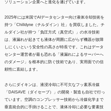
ソリューション企業へと進化を遂げています。
2025年には米国でAIデータセンター向け液体冷却技術を
持つ「Chilldyne（チルダイン）社」を買収しました。チ
ルダイン社が持つ「負圧方式（真空式）」の水冷技術
は、液漏れが起きても液体が周囲に広がらず機器が故障
しにくいという安全性の高さが特長です。これはデータ
センター運営者が最も恐れる「液漏れによるサーバーへ
のダメージ」を根本的に防ぐ技術であり、実用面での信
頼性に直結します。
さらにダイキンは、液浸冷却に不可欠なフッ素系冷媒
「DAISAVE（ダイセーブ）」の開発・製造も自社で行っ
ています。空調のコンプレッサー技術から冷媒化学まで
垂直統合的に手掛けることで、液体冷却に必要な要素技