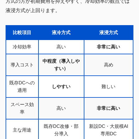
方式の方が初期費用を抑えやすく、冷却効率の観点では
液浸方式が上回ります。
比較項目
液冷方式
液浸方式
冷却効率
高い
非常に高い
中程度（導入しや
導入コスト
高め
すい）
既存DCへの
しやすい
難しい
適用
スペース効
高い
非常に高い
率
既存DC改修・部
新設DC・大規模AI
主な用途
分導入
専用DC