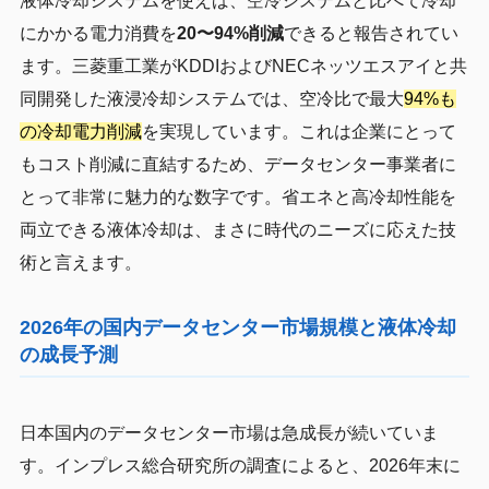
液体冷却システムを使えば、空冷システムと比べて冷却
にかかる電力消費を
20〜94%削減
できると報告されてい
ます。三菱重工業がKDDIおよびNECネッツエスアイと共
同開発した液浸冷却システムでは、空冷比で最大
94%も
の冷却電力削減
を実現しています。これは企業にとって
もコスト削減に直結するため、データセンター事業者に
とって非常に魅力的な数字です。省エネと高冷却性能を
両立できる液体冷却は、まさに時代のニーズに応えた技
術と言えます。
2026年の国内データセンター市場規模と液体冷却
の成長予測
日本国内のデータセンター市場は急成長が続いていま
す。インプレス総合研究所の調査によると、2026年末に