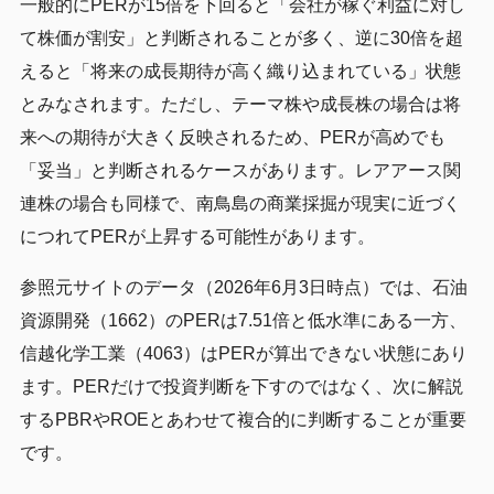
一般的にPERが15倍を下回ると「会社が稼ぐ利益に対し
て株価が割安」と判断されることが多く、逆に30倍を超
えると「将来の成長期待が高く織り込まれている」状態
とみなされます。ただし、テーマ株や成長株の場合は将
来への期待が大きく反映されるため、PERが高めでも
「妥当」と判断されるケースがあります。レアアース関
連株の場合も同様で、南鳥島の商業採掘が現実に近づく
につれてPERが上昇する可能性があります。
参照元サイトのデータ（2026年6月3日時点）では、石油
資源開発（1662）のPERは7.51倍と低水準にある一方、
信越化学工業（4063）はPERが算出できない状態にあり
ます。PERだけで投資判断を下すのではなく、次に解説
するPBRやROEとあわせて複合的に判断することが重要
です。