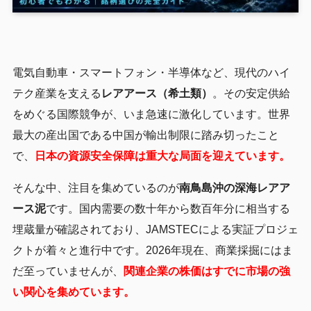
電気自動車・スマートフォン・半導体など、現代のハイ
テク産業を支える
レアアース（希土類）
。その安定供給
をめぐる国際競争が、いま急速に激化しています。世界
最大の産出国である中国が輸出制限に踏み切ったこと
で、
日本の資源安全保障は重大な局面を迎えています。
そんな中、注目を集めているのが
南鳥島沖の深海レアア
ース泥
です。国内需要の数十年から数百年分に相当する
埋蔵量が確認されており、JAMSTECによる実証プロジェ
クトが着々と進行中です。2026年現在、商業採掘にはま
だ至っていませんが、
関連企業の株価はすでに市場の強
い関心を集めています。