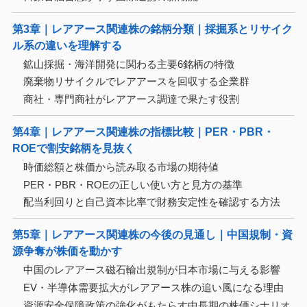
第3章｜レアアース関連株の銘柄分類｜採掘系とリサイク
ル系の違いを理解する
鉱山採掘・海洋開発に関わる主要6銘柄の特徴
廃棄物リサイクルでレアアースを回収する企業群
商社・専門商社がレアアース調達で果たす役割
第4章｜レアアース関連株の指標比較｜PER・PBR・
ROEで割安銘柄を見抜く
時価総額と株価から読み取る市場の期待値
PER・PBR・ROEの正しい使い方と見方の基準
配当利回りと自己資本比率で財務安定性を確認する方法
第5章｜レアアース関連株の今後の見通し｜中国規制・資
源争奪が株価を動かす
中国のレアアース磁石輸出規制が日本市場に与える影響
EV・半導体需要拡大がレアアース株の追い風になる理由
資源安全保障政策の強化がもたらす中長期の株価シナリオ