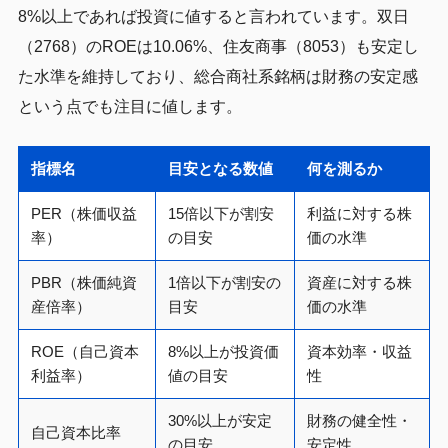
8%以上であれば投資に値すると言われています。双日
（2768）のROEは10.06%、住友商事（8053）も安定し
た水準を維持しており、総合商社系銘柄は財務の安定感
という点でも注目に値します。
指標名
目安となる数値
何を測るか
PER（株価収益
15倍以下が割安
利益に対する株
率）
の目安
価の水準
PBR（株価純資
1倍以下が割安の
資産に対する株
産倍率）
目安
価の水準
ROE（自己資本
8%以上が投資価
資本効率・収益
利益率）
値の目安
性
30%以上が安定
財務の健全性・
自己資本比率
の目安
安定性