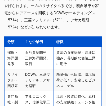
挙げられます。一方のリサイクル系では、廃自動車や家
電からレアアースを回収するDOWAホールディングス
（5714）、三菱マテリアル（5711）、アサカ理研
（5724）などが知られています。
分類
主な企業例
特徴
採掘・
石油資源開発、
資源の直接採掘・調達に
海洋開
三井海洋開発、
強み。長期的な価値上昇
発系
双日
に期待
リサイ
DOWA、三菱マ
廃棄物から回収。環境負
クル・
テリアル、アサ
荷が低く、安定したビジ
回収系
カ理研
ネスモデル
専門商
アルコニック
流通・製造に特化。原料
社・製
ス、信越化学工
の安定供給チェーンを担