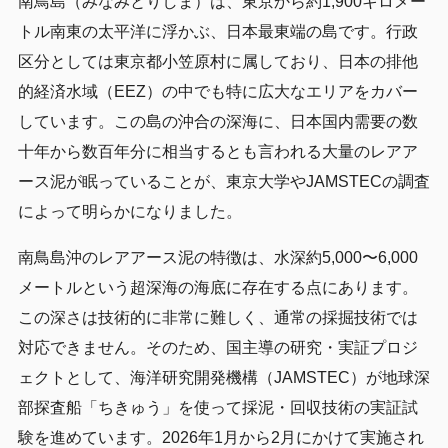
南鳥島（みなみとりしま）は、東京から約1,900キロメー
トル南東の太平洋に浮かぶ、日本最東端の島です。行政
区分としては東京都小笠原村に属しており、日本の排他
的経済水域（EEZ）の中でも特に広大なエリアをカバー
しています。この島の沖合の深海に、日本国内需要の数
十年から数百年分に相当するとも言われる大量のレアア
ース泥が眠っていることが、東京大学やJAMSTECの調査
によって明らかになりました。
南鳥島沖のレアアース泥の特徴は、水深約5,000〜6,000
メートルという超深海の海底に存在する点にあります。
この深さは技術的に非常に難しく、通常の採掘技術では
対応できません。そのため、国主導の研究・実証プロジ
ェクトとして、海洋研究開発機構（JAMSTEC）が地球深
部探査船「ちきゅう」を使って採泥・回収技術の実証試
験を進めています。2026年1月から2月にかけて実施され