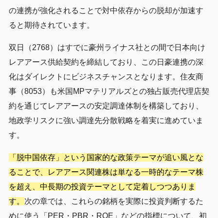
の連携が強化されることで対中依存からの脱却が加速す
ると期待されています。
双日（2768）はすでに豪州ライナス社との間で日本向け
レアアース供給契約を締結しており、この日豪連携の深
化はダイレクトにビジネスチャンスとなります。住友商
事（8053）も米国MPマテリアルズとの独占販売代理店契
約を通じてレアアースの安定調達体制を構築しており、
地政学リスクに強い調達先分散戦略を着実に進めていま
す。
「脱中国依存」という国家的な政策テーマが追い風とな
ることで、レアアース関連株は単なる一時的なテーマ株
を超え、中長期の投資テーマとして定着しつつありま
す。
次の章では、これらの銘柄を実際に投資判断するた
めに使う「PER・PBR・ROE」などの指標について、初