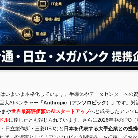
資相場はいよいよ本格化しています。半導体やデータセンターへの
巨大AIベンチャー
「Anthropic（アンソロピック）」
です。対
、いまや
世界最高評価額のAIスタートアップ
へと成長したアンソ
億ドル
に達したとも報じられています。さらに2026年中のIPO
・日立製作所・三菱UFJなど
日本を代表する大手企業との提携
れば、投資家として「アンソロピック関連株」を把握しておか