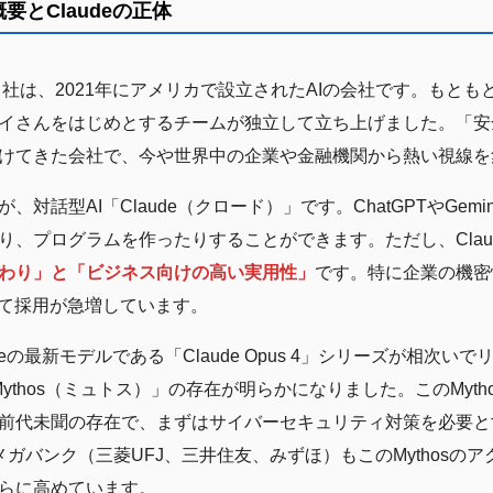
とClaudeの正体
ック）社は、2021年にアメリカで設立されたAIの会社です。もともと
イさんをはじめとするチームが独立して立ち上げました。「安
けてきた会社で、今や世界中の企業や金融機関から熱い視線を
対話型AI「Claude（クロード）」です。ChatGPTやGemi
り、プログラムを作ったりすることができます。ただし、Clau
わり」と「ビジネス向けの高い実用性」
です。特に企業の機密
して採用が急増しています。
udeの最新モデルである「Claude Opus 4」シリーズが相次
 Mythos（ミュトス）」の存在が明らかになりました。このMyth
前代未聞の存在で、まずはサイバーセキュリティ対策を必要と
ガバンク（三菱UFJ、三井住友、みずほ）もこのMythosの
らに高めています。