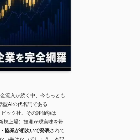
資金流入が続く中、今もっとも
話型AIの代名詞である
ロピック社。その評価額は
（新規上場）観測が現実味を帯
・協業が相次いで発表
されて
ない手はないでしょう。本記