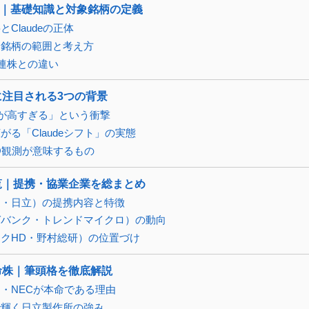
は｜基礎知識と対象銘柄の定義
Claudeの正体
る銘柄の範囲と考え方
関連株との違い
年に注目される3つの背景
「性能が高すぎる」という衝撃
る「Claudeシフト」の実態
PO観測が意味するもの
一覧｜提携・協業企業を総まとめ
士通・日立）の提携内容と特徴
ガバンク・トレンドマイクロ）の動向
クHD・野村総研）の位置づけ
本命株｜筆頭格を徹底解説
・NECが本命である理由
で輝く日立製作所の強み