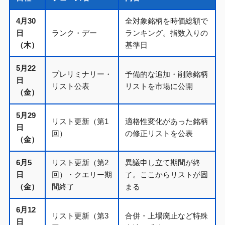
4月30
全対象銘柄を時価総額で
日
ランク・デー
ランキング。指数入りの
（木）
基準日
5月22
プレリミナリー・
予備的な追加・削除銘柄
日
リスト公表
リストを市場に公開
（金）
5月29
リスト更新（第1
適格性変化があった銘柄
日
回）
の修正リストを公表
（金）
6月5
リスト更新（第2
異議申し立て期間が終
日
回）・クエリー期
了。ここからリストが固
（金）
間終了
まる
6月12
リスト更新（第3
合併・上場廃止など特殊
日