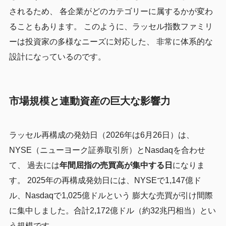
されるため、 各企業がどのカテゴリーに属するかが変わ
ることもあります。 このように、ラッセル指数ファミリ
ーは投資家の多様なニーズに対応した、 非常に体系的な
設計になっているのです。
市場規模と連動資産の巨大な影響力
ラッセル再構成の発効日（2026年は6月26日）は、
NYSE（ニューヨーク証券取引所）とNasdaqを合わせ
て、 過去には
年間屈指の売買高が集中する日
になりま
す。 2025年の再構成発効日には、NYSEで1,147億ド
ル、Nasdaqで1,025億ドルという 膨大な売買が引け間際
に集中しました。合計2,172億ドル（約32兆円相当）とい
う規模です。