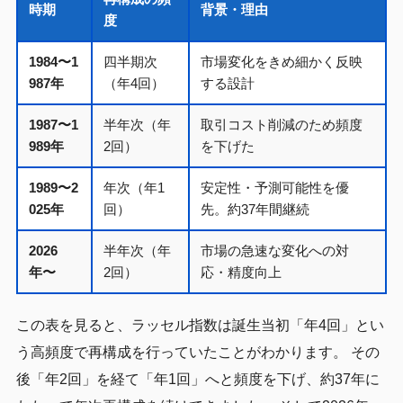
時期
背景・理由
度
1984〜1
四半期次
市場変化をきめ細かく反映
987年
（年4回）
する設計
1987〜1
半年次（年
取引コスト削減のため頻度
989年
2回）
を下げた
1989〜2
年次（年1
安定性・予測可能性を優
025年
回）
先。約37年間継続
2026
半年次（年
市場の急速な変化への対
年〜
2回）
応・精度向上
この表を見ると、ラッセル指数は誕生当初「年4回」とい
う高頻度で再構成を行っていたことがわかります。 その
後「年2回」を経て「年1回」へと頻度を下げ、約37年に