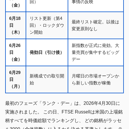
回）
事情の反映
（金）
6月18
リスト更新（第4
最終リスト確定。以後は
日
回）・ロックダウ
変更原則なし
（木）
ン開始
6月26
新指数が正式に発効。大
日
発効日（引け後）
量売買が集中するビッグ
（金）
デー
6月29
新構成での取引開
月曜日の市場オープンか
日
始
ら新しい指数が稼働
（月）
最初のフェーズ「ランク・デー」は、2026年4月30日に
実施されました。 この日、FTSE Russellは米国の上場銘
柄すべてを時価総額でランキングし、 どの銘柄がラッセ