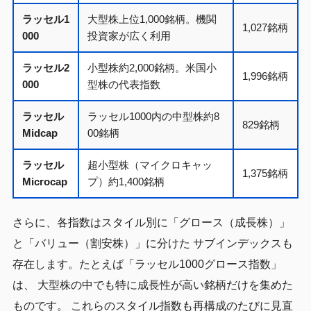
ラッセル1
大型株上位1,000銘柄。機関
1,027銘柄
000
投資家が広く利用
ラッセル2
小型株約2,000銘柄。米国小
1,996銘柄
000
型株の代表指数
ラッセル
ラッセル1000内の中型株約8
829銘柄
Midcap
00銘柄
ラッセル
超小型株（マイクロキャッ
1,375銘柄
Microcap
プ）約1,400銘柄
さらに、各指数はスタイル別に「グロース（成長株）」
と「バリュー（割安株）」に分けた サブインデックスも
存在します。たとえば「ラッセル1000グロース指数」
は、 大型株の中でも特に成長性が高い銘柄だけを集めた
ものです。 これらのスタイル指数も再構成のたびに見直