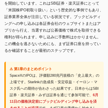
を開始しています。これはSBI証券・楽天証券にとって
「米国株IPO初取り扱い」という歴史的な事例でもあり、
証券業界全体が注目している状況です。ブックビルディ
ングへの申し込みは各証券会社のウェブサイトまたはア
プリから行え、当選すれば公募価格で株式を取得できる
権利が得られます。申し込みに手数料はかかりません。
この機会を逃さないためにも、まず証券口座を持ってい
るか確認することが最初のステップです。
⚠️ 第1章のまとめポイント
SpaceXのIPOは、評価額280兆円規模の「史上最大」の
上場です。Starlinkの急成長・安定収益・イーロン・マ
スク氏への期待が合わさった結果です。日本からはSBI
証券・楽天証券・みずほ証券を通じて参加可能で、
6月
11日の価格決定前にブックビルディング申し込みを済
ませることが必須
です。まず口座の準備から始めまし