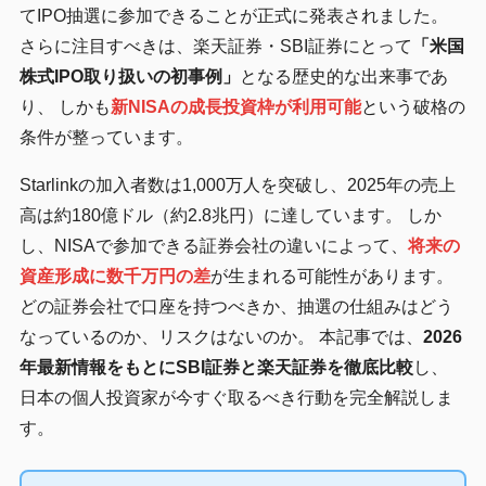
てIPO抽選に参加できることが正式に発表されました。
さらに注目すべきは、楽天証券・SBI証券にとって
「米国
株式IPO取り扱いの初事例」
となる歴史的な出来事であ
り、 しかも
新NISAの成長投資枠が利用可能
という破格の
条件が整っています。
Starlinkの加入者数は1,000万人を突破し、2025年の売上
高は約180億ドル（約2.8兆円）に達しています。 しか
し、NISAで参加できる証券会社の違いによって、
将来の
資産形成に数千万円の差
が生まれる可能性があります。
どの証券会社で口座を持つべきか、抽選の仕組みはどう
なっているのか、リスクはないのか。 本記事では、
2026
年最新情報をもとにSBI証券と楽天証券を徹底比較
し、
日本の個人投資家が今すぐ取るべき行動を完全解説しま
す。