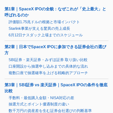
第1章｜SpaceX IPOの全貌：なぜこれが「史上最大」と
呼ばれるのか
評価額1.75兆ドルの根拠と市場インパクト
Starlink事業が支える驚異の売上成長
6月12日ナスダック上場までのスケジュール
第2章｜日本でSpaceX IPOに参加できる証券会社の選び
方
SBI証券・楽天証券・みずほ証券 取り扱い比較
口座開設から抽選申し込みまでの具体的な流れ
複数口座で抽選確率を上げる戦略的アプローチ
第3章｜SBI証券 vs 楽天証券｜SpaceX IPOの条件を徹底
比較
手数料・最低購入金額・NISA対応の差
抽選方式とポイント優遇制度の違い
数千万円の資産差を生む証券会社選びの判断基準