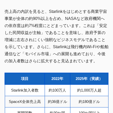
売上高の内訳を見ると、Starlinkをはじめとする商業宇宙
事業が全体の約90%以上を占め、NASAなど政府機関へ
の依存度は約7%程度にとどまっています。これは「安定
した民間収益が主軸」であることを意味し、政府予算の
増減に左右されにくい強靭なビジネスモデルであること
を示しています。さらに、Starlinkは飛行機内Wi-Fiや船舶
通信など「モバイル市場」への展開も進めており、今後
の加入者数はさらに拡大すると見込まれています。
項目
2022年
2025年（実績）
Starlink加入者数
約100万人
約1,000万人超
SpaceX全体売上高
約36億ドル
約180億ドル
展開国数
約30か国
100か国以上