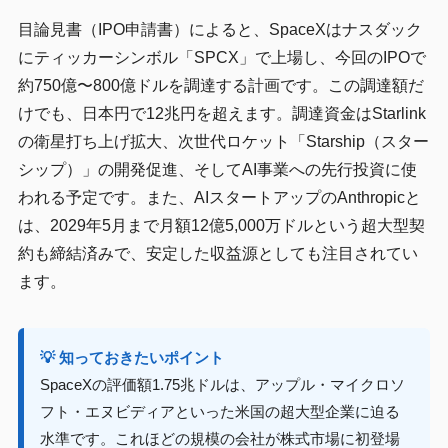
目論見書（IPO申請書）によると、SpaceXはナスダック
にティッカーシンボル「SPCX」で上場し、今回のIPOで
約750億〜800億ドルを調達する計画です。この調達額だ
けでも、日本円で12兆円を超えます。調達資金はStarlink
の衛星打ち上げ拡大、次世代ロケット「Starship（スター
シップ）」の開発促進、そしてAI事業への先行投資に使
われる予定です。また、AIスタートアップのAnthropicと
は、2029年5月まで月額12億5,000万ドルという超大型契
約も締結済みで、安定した収益源としても注目されてい
ます。
💡 知っておきたいポイント
SpaceXの評価額1.75兆ドルは、アップル・マイクロソ
フト・エヌビディアといった米国の超大型企業に迫る
水準です。これほどの規模の会社が株式市場に初登場