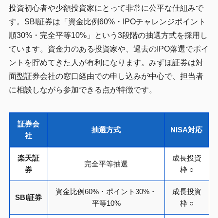
投資初心者や少額投資家にとって非常に公平な仕組みで
す。SBI証券は「資金比例60%・IPOチャレンジポイント
順30%・完全平等10%」という3段階の抽選方式を採用し
ています。資金力のある投資家や、過去のIPO落選でポイ
ントを貯めてきた人が有利になります。みずほ証券は対
面型証券会社の窓口経由での申し込みが中心で、担当者
に相談しながら参加できる点が特徴です。
証券会
抽選方式
NISA対応
社
楽天証
成長投資
完全平等抽選
券
枠 ○
資金比例60%・ポイント30%・
成長投資
SBI証券
平等10%
枠 ○