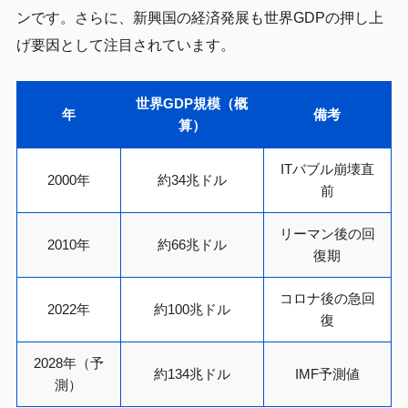
ンです。さらに、新興国の経済発展も世界GDPの押し上
げ要因として注目されています。
世界GDP規模（概
年
備考
算）
ITバブル崩壊直
2000年
約34兆ドル
前
リーマン後の回
2010年
約66兆ドル
復期
コロナ後の急回
2022年
約100兆ドル
復
2028年（予
約134兆ドル
IMF予測値
測）