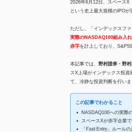
2026年6月12日、スペース
という史上最大規模のIPOが
ただし、「インデックスファ
実際のNASDAQ100組み入れ
赤字
を計上しており、S&P
本記事では、
野村證券・野村
スX上場がインデックス投資
て、冷静な投資判断を行いま
この記事でわかること
NASDAQ100への実
スペースXが赤字企業で
「Fast Entry」