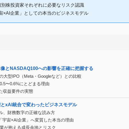
個別株投資家それぞれに必要なリスク認識
宇宙×AI企業」としての本当のビジネスモデル
像とNASDAQ100への影響を正確に把握する
大型IPO（Meta・Googleなど）との比較
0.5〜0.6%にとどまる理由
れた収益要件の実態
とxAI統合で変わったビジネスモデル
ドル、財務数字の正確な読み方
「宇宙×AI企業」へ変質した本当の理由
xAIの3事業が抱える成長余地とリスク