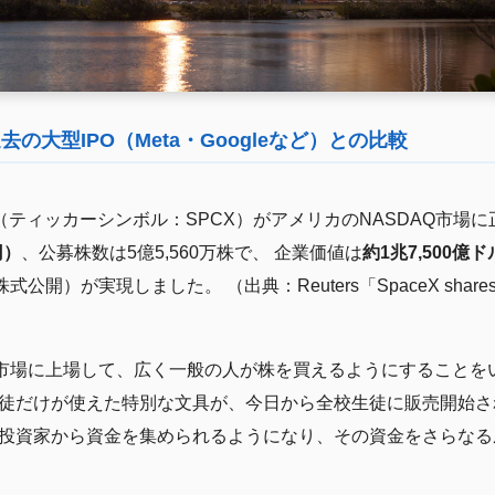
の大型IPO（Meta・Googleなど）との比較
スX（ティッカーシンボル：SPCX）がアメリカのNASDAQ市場
円）
、公募株数は5億5,560万株で、 企業価値は
約1兆7,500億
実現しました。 （出典：Reuters「SpaceX shares surge af
式市場に上場して、広く一般の人が株を買えるようにすることを
徒だけが使えた特別な文具が、今日から全校生徒に販売開始さ
投資家から資金を集められるようになり、その資金をさらなる