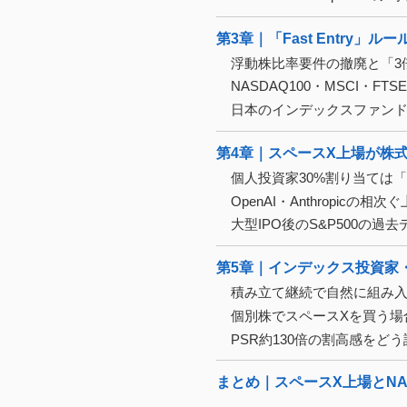
第3章｜「Fast Entry
浮動株比率要件の撤廃と「3
NASDAQ100・MSCI・
日本のインデックスファン
第4章｜スペースX上場が株
個人投資家30%割り当ては
OpenAI・Anthropic
大型IPO後のS&P500の
第5章｜インデックス投資家
積み立て継続で自然に組み
個別株でスペースXを買う場
PSR約130倍の割高感を
まとめ｜スペースX上場とNA