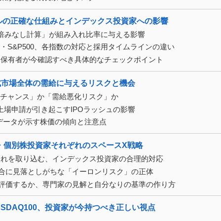
」ルールの正確な仕組みとインデックス投資家への影響
倍みなし計算」が組み入れ比率に与える影響
FTSE・S&P500、各指数の対応と採用タイムラインの違い
ド保有者が今確認すべき具体的なチェックポイント
式市場全体の需給に与えるリスクと機会
「チャンス」か「需給悪化リスク」か
の相次ぐ上場申請が引き起こすIPOラッシュの影響
過去データが示す株価の傾向と注意点
・個別株投資家それぞれのスペースX戦略
入れを取り込む、インデックス投資家の合理的対応
合に見落としがちな「イーロンリスク」の正体
どう評価するか、専門家の見解と自分なりの基準の作り方
SDAQ100、投資家が今持つべき正しい視点