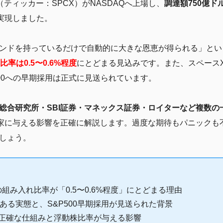
X（ティッカー：SPCX）がNASDAQへ上場し、
調達額750億ド
実現しました。
ンドを持っているだけで自動的に大きな恩恵が得られる」とい
比率は0.5〜0.6%程度
にとどまる見込みです。また、スペースX
500への早期採用は正式に見送られています。
総合研究所・SBI証券・マネックス証券・ロイターなど複数の
家に与える影響を正確に解説します。過度な期待もパニックも
しょう。
際の組み入れ比率が「0.5〜0.6%程度」にとどまる理由
ある実態と、S&P500早期採用が見送られた背景
ルールの正確な仕組みと浮動株比率が与える影響