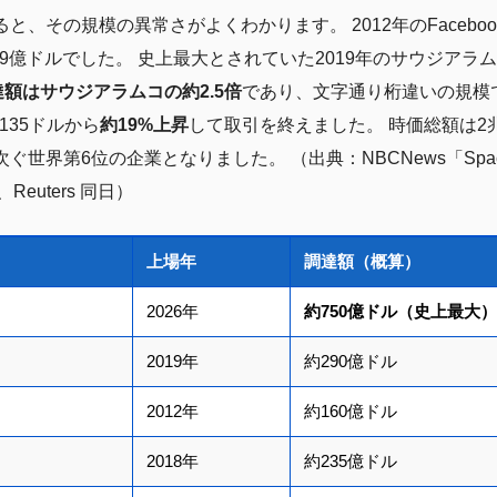
と、その規模の異常さがよくわかります。 2012年のFacebook（
は約19億ドルでした。 史上最大とされていた2019年のサウジアラ
達額はサウジアラムコの約2.5倍
であり、文字通り桁違いの規模
135ドルから
約19%上昇
して取引を終えました。 時価総額は2兆
界第6位の企業となりました。 （出典：NBCNews「SpaceX stock g
日、Reuters 同日）
上場年
調達額（概算）
2026年
約750億ドル（史上最大）
2019年
約290億ドル
2012年
約160億ドル
2018年
約235億ドル