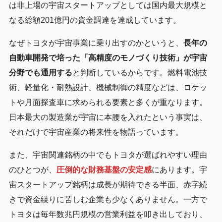
は非上場の宇宙スタートアップとしては国内最大規模と
なる総額201億円の資金調達を達成しています。
なぜトヨタが宇宙事業に乗り出すのかというと、
長年の
自動車開発で培った「高精度のモノづくり技術」が宇宙
分野でも通用する
と判断しているからです。燃料電池技
術、軽量化・耐熱設計、機械制御の精度などは、ロケッ
トや月面探査車に求められる要素と多くが重なります。
日本最大の製造業が宇宙に本腰を入れたという事実は、
それだけで宇宙産業の将来性を物語っています。
また、宇宙関連銘柄の中でもトヨタが選ばれやすい理由
のひとつが、
圧倒的な財務基盤の安定感
にあります。宇
宙スタートアップ銘柄は成長が期待できる半面、赤字続
きで資金繰りに苦しむ企業も少なくありません。一方で
トヨタは毎年数兆円規模の営業利益を叩き出しており、