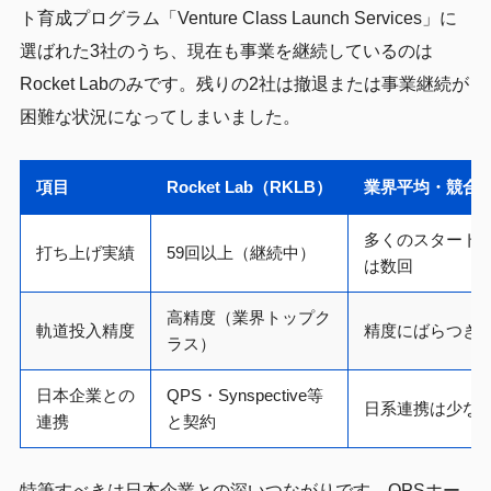
ト育成プログラム「Venture Class Launch Services」に
選ばれた3社のうち、現在も事業を継続しているのは
Rocket Labのみです。残りの2社は撤退または事業継続が
困難な状況になってしまいました。
項目
Rocket Lab（RKLB）
業界平均・競合
多くのスタート
打ち上げ実績
59回以上（継続中）
は数回
高精度（業界トップク
軌道投入精度
精度にばらつき
ラス）
日本企業との
QPS・Synspective等
日系連携は少な
連携
と契約
特筆すべきは日本企業との深いつながりです。QPSホー