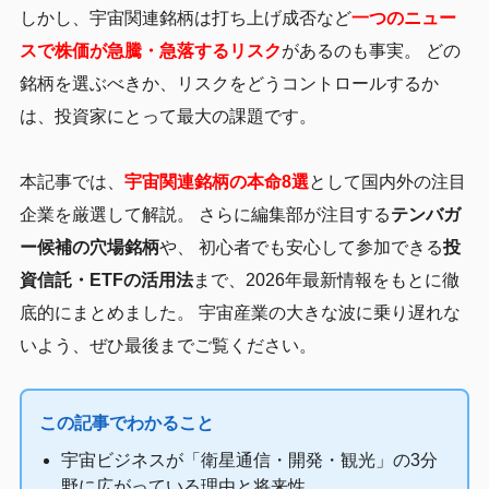
しかし、宇宙関連銘柄は打ち上げ成否など
一つのニュー
スで株価が急騰・急落するリスク
があるのも事実。 どの
銘柄を選ぶべきか、リスクをどうコントロールするか
は、投資家にとって最大の課題です。
本記事では、
宇宙関連銘柄の本命8選
として国内外の注目
企業を厳選して解説。 さらに編集部が注目する
テンバガ
ー候補の穴場銘柄
や、 初心者でも安心して参加できる
投
資信託・ETFの活用法
まで、2026年最新情報をもとに徹
底的にまとめました。 宇宙産業の大きな波に乗り遅れな
いよう、ぜひ最後までご覧ください。
この記事でわかること
宇宙ビジネスが「衛星通信・開発・観光」の3分
野に広がっている理由と将来性