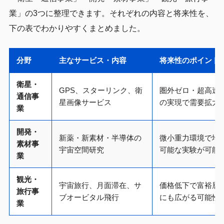
業」の3つに整理できます。それぞれの内容と将来性を、
下の表でわかりやすくまとめました。
分野
主なサービス・内容
将来性のポイント
衛星・
GPS、スターリンク、衛
圏外ゼロ・超高速
通信事
星画像サービス
の実現で需要拡大
業
開発・
新薬・新素材・半導体の
微小重力環境で地
素材事
宇宙空間研究
可能な実験が可能
業
観光・
宇宙旅行、月面滞在、サ
価格低下で富裕層
旅行事
ブオービタル飛行
にも広がる可能性
業