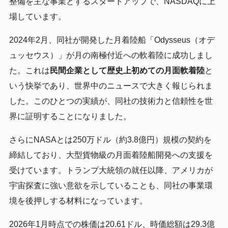
整備を主な事業とするスタートアップで、NASDAQに上
場しています。
2024年2月、同社が開発した月着陸船「Odysseus（オデ
ュッセウス）」が月の南極付近への軟着陸に成功しまし
た。これは
民間企業として歴史上初めての月面軟着陸
と
いう快挙であり、世界中のニュースで大きく報じられま
した。このひとつの実績が、同社の技術力と信頼性を世
界に証明することになりました。
さらにNASAとは250万ドル（約3.8億円）規模の契約を
締結しており、大型貨物級の月面着陸船開発への支援を
受けています。トランプ大統領の就任以降、アメリカが
宇宙探査に強い意欲を示していることも、同社の事業環
境を後押しする材料になっています。
2026年1月時点での株価は20.61ドル、時価総額は29.3億