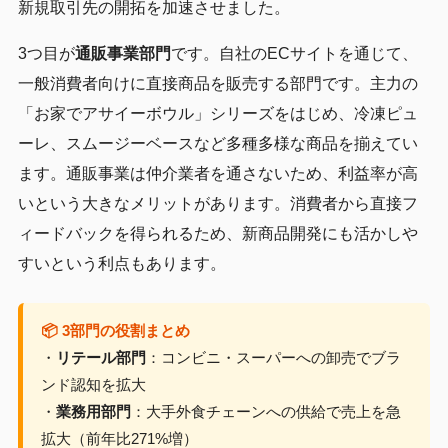
新規取引先の開拓を加速させました。
3つ目が
通販事業部門
です。自社のECサイトを通じて、
一般消費者向けに直接商品を販売する部門です。主力の
「お家でアサイーボウル」シリーズをはじめ、冷凍ピュ
ーレ、スムージーベースなど多種多様な商品を揃えてい
ます。通販事業は仲介業者を通さないため、利益率が高
いという大きなメリットがあります。消費者から直接フ
ィードバックを得られるため、新商品開発にも活かしや
すいという利点もあります。
📦 3部門の役割まとめ
・
リテール部門
：コンビニ・スーパーへの卸売でブラ
ンド認知を拡大
・
業務用部門
：大手外食チェーンへの供給で売上を急
拡大（前年比271%増）