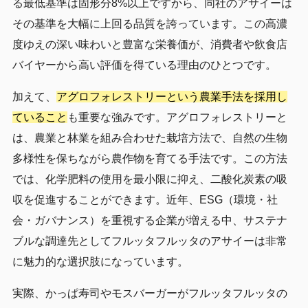
る最低基準は固形分8%以上ですから、同社のアサイーは
その基準を大幅に上回る品質を誇っています。この高濃
度ゆえの深い味わいと豊富な栄養価が、消費者や飲食店
バイヤーから高い評価を得ている理由のひとつです。
加えて、
アグロフォレストリーという農業手法を採用し
ていること
も重要な強みです。アグロフォレストリーと
は、農業と林業を組み合わせた栽培方法で、自然の生物
多様性を保ちながら農作物を育てる手法です。この方法
では、化学肥料の使用を最小限に抑え、二酸化炭素の吸
収を促進することができます。近年、ESG（環境・社
会・ガバナンス）を重視する企業が増える中、サステナ
ブルな調達先としてフルッタフルッタのアサイーは非常
に魅力的な選択肢になっています。
実際、かっぱ寿司やモスバーガーがフルッタフルッタの