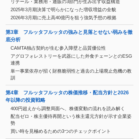
リテール・業務用・通販の3部門が生み出す収益構造
2025年3月期決算で明らかになった増収増益の全貌
2026年3月期に売上高40億円を狙う強気予想の根拠
第3章 フルッタフルッタの強みと見落とせない弱みを徹
底分析
CAMTA独占契約が生む参入障壁と品質優位性
アグロフォレストリーを武器にした外食チェーンとのESG
連携
単一事業依存が招く財務脆弱性と過去の上場廃止危機の教
訓
第4章 フルッタフルッタの株価推移・配当方針と2026
年以降の投資戦略
400円超えから調整局面へ、株価変動の流れを読み解く
配当ゼロ・株主優待再開という株主還元方針が示す企業姿
勢
買い時を見極めるための3つのチェックポイント