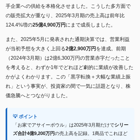
手企業への供給を本格化させました。こうした多方面で
の販売拡大が重なり、2025年3月期の売上高は前年比
124.4%増の
25億4,900万円
にまで成長しました。
また、2025年5月に発表された通期決算では、営業利益
が当初予想を大きく上回る
2億2,900万円
を達成。前期
（2024年3月期）は2億6,300万円の営業赤字だったこと
を考えると、わずか1年でどれほど劇的に業績が改善した
かがよくわかります。この「黒字転換＋大幅な業績上振
れ」という事実が、投資家の間で一気に話題となり、株
価急騰へとつながりました。
💡 ポイント
「お家でアサイーボウル」は2025年3月期だけで
シリー
ズ合計4億9,200万円
の売上高を記録。1商品でこれほど