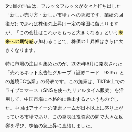
3つ目の理由は、フルッタフルッタが次々と打ち出した
「新しい売り方・新しい市場」への挑戦です。業績の回
復だけであれば株価の上昇は一定の範囲に留まります
が、「この会社はこれからもっと大きくなる」という
未
来への期待感
が加わることで、株価の上昇幅はさらに大
きくなります。
特に市場の注目を集めたのが、2025年6月に発表された
「売れるネット広告社グループ（証券コード：9235）と
の越境EC協業」の発表です。この施策は、TikTok上での
ライブコマース（SNSを使ったリアルタイム販売）を活
用して、中国市場に本格的に進出するというものでし
た。中国はアサイーの健康ブームが日本以上に盛り上が
っている市場であり、この発表は投資家の間で大きな反
響を呼び、株価の急上昇に直結しました。