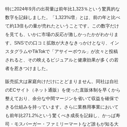
特に2024年9月の出荷量は前年比1,323％という驚異的な
数字を記録しました。「1,323%増」とは、前の年と比べ
て約13倍もの量が売れたということです。この数字だけ
を見ても、いかに市場の反応が激しかったかがわかりま
す。SNSでの口コミ拡散が大きなきっかけとなり、イン
スタグラムやTikTokで「アサイーボウル」が次々と投稿
されると、その映えるビジュアルと健康効果が多くの若
者を惹きつけました。
販売拡大は家庭向けだけにとどまりません。同社は自社
のECサイト（ネット通販）を使った直販体制を早くから
整えており、余分な中間マージンを省いて収益を確保で
きる仕組みを持っています。さらに業務用事業において
も前年比271.2%という驚くべき成長を記録し、かっぱ寿
司・モスバーガー・ファミリーマートなど誰もが知る大