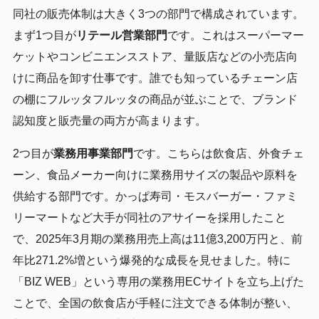
同社の販売体制は大きく3つの部門で構成されています。
まず1つ目が
リテール営業部門
です。これはスーパーマー
ケットやコンビニエンスストア、量販店などの小売店向
けに商品を卸す仕事です。誰でも知っているチェーン店
の棚にフルッタフルッタの商品が並ぶことで、ブランド
認知度と販売量の両方が高まります。
2つ目が
業務用事業部門
です。こちらは飲食店、外食チェ
ーン、食品メーカー向けに業務用サイズの製品や原料を
供給する部門です。かっぱ寿司・モスバーガー・ファミ
リーマートなど大手が同社のアサイーを採用したこと
で、2025年3月期の業務用売上高は11億3,200万円と、前
年比271.2%増という爆発的な成長を見せました。特に
「BIZ WEB」という専用の業務用ECサイトを立ち上げた
ことで、全国の飲食店が手軽に注文できる体制が整い、