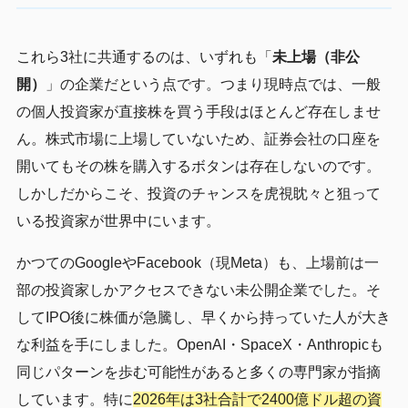
これら3社に共通するのは、いずれも「
未上場（非公
開）
」の企業だという点です。つまり現時点では、一般
の個人投資家が直接株を買う手段はほとんど存在しませ
ん。株式市場に上場していないため、証券会社の口座を
開いてもその株を購入するボタンは存在しないのです。
しかしだからこそ、投資のチャンスを虎視眈々と狙って
いる投資家が世界中にいます。
かつてのGoogleやFacebook（現Meta）も、上場前は一
部の投資家しかアクセスできない未公開企業でした。そ
してIPO後に株価が急騰し、早くから持っていた人が大き
な利益を手にしました。OpenAI・SpaceX・Anthropicも
同じパターンを歩む可能性があると多くの専門家が指摘
しています。特に
2026年は3社合計で2400億ドル超の資