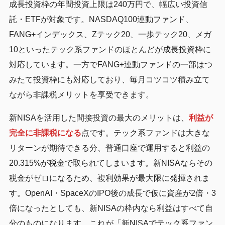
成長投資枠の年間投資上限は240万円で、幅広い投資信
託・ETFが対象です。NASDAQ100連動ファンド、
FANG+インデックス、Zテック20、一歩テック20、メガ
10といったテック系ファンドのほとんどが成長投資枠に
対応しています。一方でFANG+連動ファンドの一部はつ
みたて投資枠にも対応しており、毎月コツコツ積み立て
ながら非課税メリットを享受できます。
新NISAを活用した間接投資の最大のメリットは、
利益が
完全に非課税になる
点です。テック系ファンドは大きな
リターンが期待できる分、普通口座で運用すると利益の
20.315%が税金で取られてしまいます。新NISAならその
税金がゼロになるため、複利効果が最大限に発揮されま
す。OpenAI・SpaceXのIPO後の成長で仮に資産が2倍・3
倍になったとしても、新NISAの枠内なら利益はすべて自
分のものになります。これが「新NISAでテック系ファン