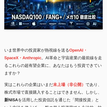
いま世界中の投資家が熱視線を送る
OpenAI・
SpaceX・Anthropic
。AI革命と宇宙産業の最前線を走
るこれらの超有望企業に、あなたはもう投資できてい
ますか？
実はこれらの企業はいまだ
未上場（非公開）
であり、
株式市場で直接購入することはできません。しかし、
新NISA
を活用した投資信託を通じた「間接投資」と