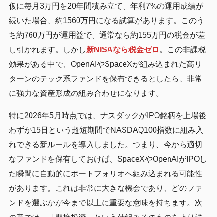
仮に毎月3万円を20年間積み立て、年利7%の運用成績が
続いた場合、約1560万円になる試算があります。このう
ち約760万円が運用益で、通常なら約155万円の税金が差
し引かれます。しかし
新NISAなら税金ゼロ
。この非課税
効果がある中で、OpenAIやSpaceXが組み込まれた高リ
ターンのテック系ファンドを保有できるとしたら、非常
に強力な資産形成の組み合わせになります。
特に2026年5月時点では、ナスダックがIPO銘柄を上場後
わずか15日という超短期間でNASDAQ100指数に組み入
れできる新ルールを導入しました。つまり、今から適切
なファンドを保有しておけば、SpaceXやOpenAIがIPOし
た瞬間に自動的にポートフォリオへ組み込まれる可能性
があります。これは非常に大きな機会であり、どのファ
ンドを選ぶかが今まで以上に重要な意味を持ちます。次