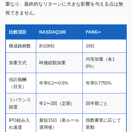
重なり、最終的なリターンに大きな影響を与える点は無
視できません。
比較項目
NASDAQ100
FANG+
構成銘柄数
約100社
10社
均等加重（各1
加重方式
時価総額加重
0%）
信託報酬
年率0.2〜0.5%
年率0.7755%
（目安）
リバランス
年1〜2回（定期）
四半期ごと
頻度
IPO組み入
最短15日（新ルール
指数審査に応じて
れ速度
適用後）
変動