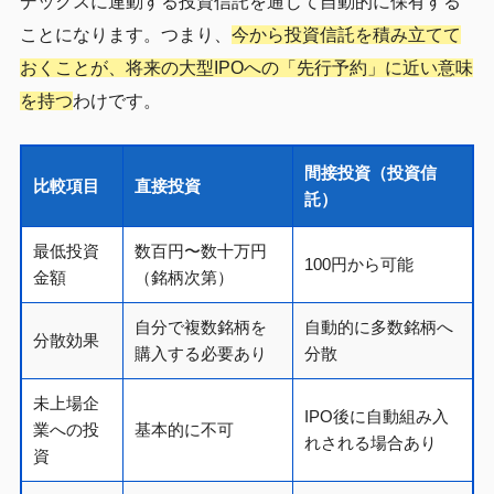
デックスに連動する投資信託を通じて自動的に保有する
ことになります。つまり、
今から投資信託を積み立てて
おくことが、将来の大型IPOへの「先行予約」に近い意味
を持つ
わけです。
間接投資（投資信
比較項目
直接投資
託）
最低投資
数百円〜数十万円
100円から可能
金額
（銘柄次第）
自分で複数銘柄を
自動的に多数銘柄へ
分散効果
購入する必要あり
分散
未上場企
IPO後に自動組み入
業への投
基本的に不可
れされる場合あり
資