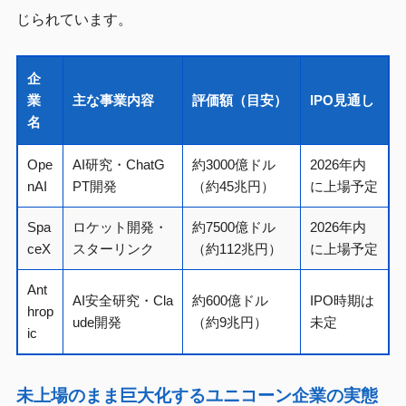
じられています。
企
業
主な事業内容
評価額（目安）
IPO見通し
名
Ope
AI研究・ChatG
約3000億ドル
2026年内
nAI
PT開発
（約45兆円）
に上場予定
Spa
ロケット開発・
約7500億ドル
2026年内
ceX
スターリンク
（約112兆円）
に上場予定
Ant
AI安全研究・Cla
約600億ドル
IPO時期は
hrop
ude開発
（約9兆円）
未定
ic
未上場のまま巨大化するユニコーン企業の実態