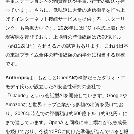
宇宙ステーションへの物資輸送や宇宙飛行士の搬送を担
っています。さらに、低軌道に大量の通信衛星を打ち上
げてインターネット接続サービスを提供する「スターリ
ンク」も急拡大中です。2026年にはIPO（株式上場）が
現実味を帯びており、上場時の時価総額は7500億ドル
（約112兆円）を超えるとの試算もあります。これは日本
の東証プライム全体の時価総額の約半分に相当する規模
です。
Anthropic
は、もともとOpenAIの幹部だったダリオ・ア
モデイ氏らが設立したAI安全性研究の会社で、
「Claude」という会話型AIを開発しています。Googleや
Amazonなど世界トップ企業から多額の出資を受けてお
り、2026年時点での評価額は約600億ドル（約9兆円）に
まで達しています。OpenAIと同様に未上場ながら急成長
を続けており、今後のIPOに向けた準備が進んでいると報