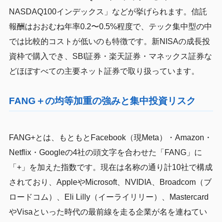
NASDAQ100インデックス」などが挙げられます。信託
報酬はおおむね年率0.2〜0.5%程度で、テック集中型の中
では比較的コストが低いのも特徴です。新NISAの成長投
資枠で購入でき、SBI証券・楽天証券・マネックス証券な
どほぼすべての主要ネット証券で取り扱っています。
FANG＋の均等加重の強みと集中投資リスク
FANG+とは、もともとFacebook（現Meta）・Amazon・
Netflix・Googleの4社の頭文字を合わせた「FANG」に
「+」を加えた指数です。現在は名称の通り計10社で構成
されており、AppleやMicrosoft、NVIDIA、Broadcom（ブ
ロードコム）、Eli Lilly（イーライリリー）、Mastercard
やVisaといった時代の最前線を走る企業が名を連ねてい