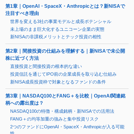
第1章｜OpenAI・SpaceX・Anthropicとは？新NISAで
注目すべき理由
世界を変える3社の事業モデルと成長ポテンシャル
未上場のまま巨大化するユニコーン企業の実態
新NISAの非課税メリットとテック投資の相性
第2章｜間接投資の仕組みを理解する｜新NISAで未公開
株に近づく方法
直接投資と間接投資の根本的な違い
投資信託を通じてIPO前の企業成長を取り込む仕組み
新NISA成長投資枠で対象となるファンドの条件
第3章｜NASDAQ100とFANG＋を比較｜OpenAI関連銘
柄への露出度は？
NASDAQ100の特徴・構成銘柄・新NISAでの活用法
FANG＋の均等加重の強みと集中投資リスク
2つのファンドにOpenAI・SpaceX・Anthropicが入る可能
性