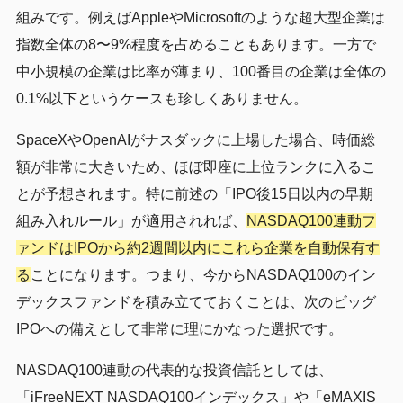
組みです。例えばAppleやMicrosoftのような超大型企業は
指数全体の8〜9%程度を占めることもあります。一方で
中小規模の企業は比率が薄まり、100番目の企業は全体の
0.1%以下というケースも珍しくありません。
SpaceXやOpenAIがナスダックに上場した場合、時価総
額が非常に大きいため、ほぼ即座に上位ランクに入るこ
とが予想されます。特に前述の「IPO後15日以内の早期
組み入れルール」が適用されれば、
NASDAQ100連動フ
ァンドはIPOから約2週間以内にこれら企業を自動保有す
る
ことになります。つまり、今からNASDAQ100のイン
デックスファンドを積み立てておくことは、次のビッグ
IPOへの備えとして非常に理にかなった選択です。
NASDAQ100連動の代表的な投資信託としては、
「iFreeNEXT NASDAQ100インデックス」や「eMAXIS