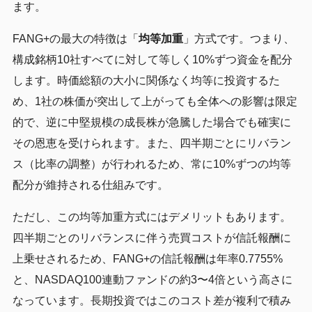
ます。
FANG+の最大の特徴は「
均等加重
」方式です。つまり、
構成銘柄10社すべてに対して等しく10%ずつ資金を配分
します。時価総額の大小に関係なく均等に投資するた
め、1社の株価が突出して上がっても全体への影響は限定
的で、逆に中堅規模の成長株が急騰した場合でも確実に
その恩恵を受けられます。また、四半期ごとにリバラン
ス（比率の調整）が行われるため、常に10%ずつの均等
配分が維持される仕組みです。
ただし、この均等加重方式にはデメリットもあります。
四半期ごとのリバランスに伴う売買コストが信託報酬に
上乗せされるため、FANG+の信託報酬は年率0.7755%
と、NASDAQ100連動ファンドの約3〜4倍という高さに
なっています。長期投資ではこのコスト差が複利で積み