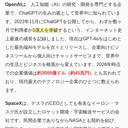
OpenAI
は、人工知能（AI）の研究・開発を専門とする企
業で、ChatGPTの生みの親として世界中に知られていま
す。2022年11月にChatGPTを公開してから、わずか数ヶ
月で利用者が
1億人を突破
するという、インターネット史
上最速の成長を記録しました。現在はGPT-4oをはじめと
した最先端AIモデルを次々とリリースし、企業向けビジ
ネスツールから個人向けチャットサービスまで、世界中
の生活とビジネスを根底から変えています。2026年時点
での企業価値は
約3000億ドル（約45兆円）
とも言われて
おり、現代最大のテクノロジー企業のひとつに数えられ
ます。
SpaceX
は、テスラのCEOとしても有名なイーロン・マ
スク氏が設立したロケット開発・宇宙輸送サービスの会
社です。民間企業でありながらNASAとも契約を結び、