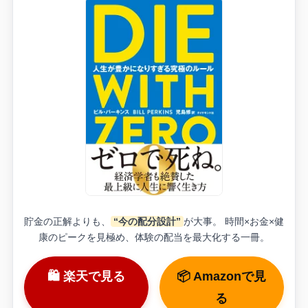
貯金の正解よりも、
“今の配分設計”
が大事。 時間×お金×健
康のピークを見極め、体験の配当を最大化する一冊。
🛍 楽天で見る
📦 Amazonで見
る