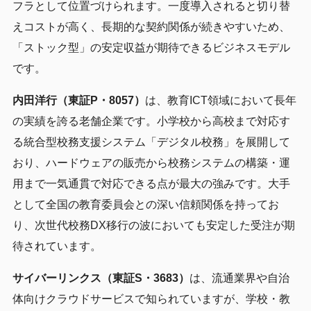
フラとして位置づけられます。一度導入されると切り替
えコストが高く、長期的な契約関係が続きやすいため、
「ストック型」の安定収益が期待できるビジネスモデル
です。
内田洋行（東証P・8057）
は、教育ICT領域において長年
の実績を誇る老舗企業です。小学校から高校まで対応す
る統合型校務支援システム「デジタル校務」を展開して
おり、ハードウェアの販売から校務システムの構築・運
用まで一気通貫で対応できる点が最大の強みです。大手
として全国の教育委員会との深い信頼関係を持ってお
り、次世代校務DX移行の波においても安定した受注が期
待されています。
サイバーリンクス（東証S・3683）
は、流通業界や自治
体向けクラウドサービスで知られていますが、学校・教