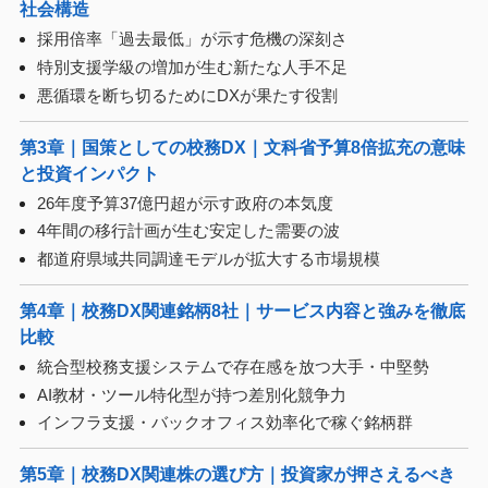
社会構造
採用倍率「過去最低」が示す危機の深刻さ
特別支援学級の増加が生む新たな人手不足
悪循環を断ち切るためにDXが果たす役割
第3章｜国策としての校務DX｜文科省予算8倍拡充の意味
と投資インパクト
26年度予算37億円超が示す政府の本気度
4年間の移行計画が生む安定した需要の波
都道府県域共同調達モデルが拡大する市場規模
第4章｜校務DX関連銘柄8社｜サービス内容と強みを徹底
比較
統合型校務支援システムで存在感を放つ大手・中堅勢
AI教材・ツール特化型が持つ差別化競争力
インフラ支援・バックオフィス効率化で稼ぐ銘柄群
第5章｜校務DX関連株の選び方｜投資家が押さえるべき