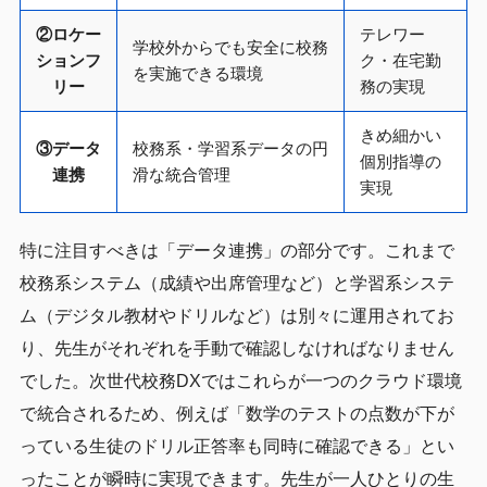
②ロケー
テレワー
学校外からでも安全に校務
ションフ
ク・在宅勤
を実施できる環境
リー
務の実現
きめ細かい
③データ
校務系・学習系データの円
個別指導の
連携
滑な統合管理
実現
特に注目すべきは「データ連携」の部分です。これまで
校務系システム（成績や出席管理など）と学習系システ
ム（デジタル教材やドリルなど）は別々に運用されてお
り、先生がそれぞれを手動で確認しなければなりません
でした。次世代校務DXではこれらが一つのクラウド環境
で統合されるため、例えば「数学のテストの点数が下が
っている生徒のドリル正答率も同時に確認できる」とい
ったことが瞬時に実現できます。先生が一人ひとりの生