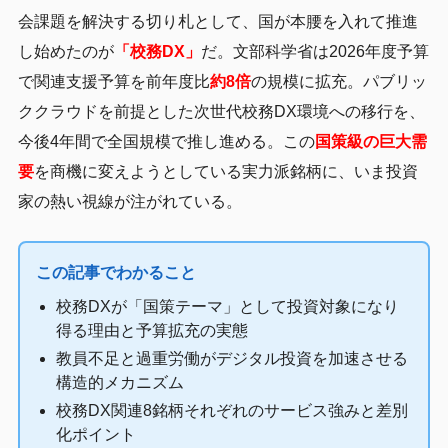
会課題を解決する切り札として、国が本腰を入れて推進
し始めたのが
「校務DX」
だ。文部科学省は2026年度予算
で関連支援予算を前年度比
約8倍
の規模に拡充。パブリッ
ククラウドを前提とした次世代校務DX環境への移行を、
今後4年間で全国規模で推し進める。この
国策級の巨大需
要
を商機に変えようとしている実力派銘柄に、いま投資
家の熱い視線が注がれている。
この記事でわかること
校務DXが「国策テーマ」として投資対象になり
得る理由と予算拡充の実態
教員不足と過重労働がデジタル投資を加速させる
構造的メカニズム
校務DX関連8銘柄それぞれのサービス強みと差別
化ポイント