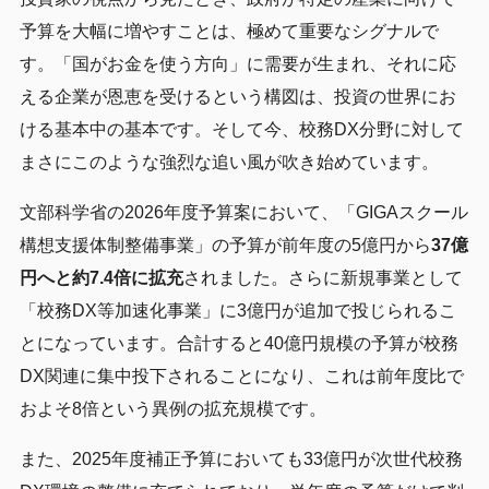
予算を大幅に増やすことは、極めて重要なシグナルで
す。「国がお金を使う方向」に需要が生まれ、それに応
える企業が恩恵を受けるという構図は、投資の世界にお
ける基本中の基本です。そして今、校務DX分野に対して
まさにこのような強烈な追い風が吹き始めています。
文部科学省の2026年度予算案において、「GIGAスクール
構想支援体制整備事業」の予算が前年度の5億円から
37億
円へと約7.4倍に拡充
されました。さらに新規事業として
「校務DX等加速化事業」に3億円が追加で投じられるこ
とになっています。合計すると40億円規模の予算が校務
DX関連に集中投下されることになり、これは前年度比で
およそ8倍という異例の拡充規模です。
また、2025年度補正予算においても33億円が次世代校務