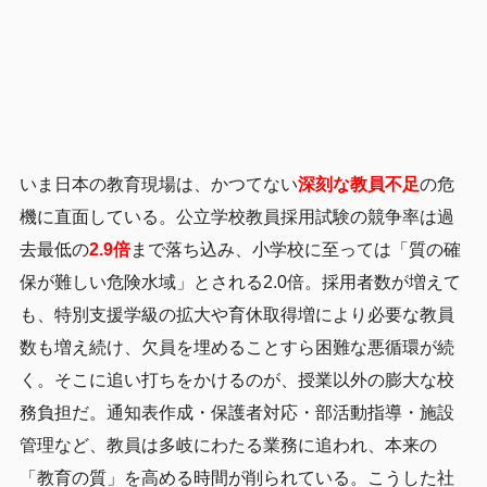
いま日本の教育現場は、かつてない
深刻な教員不足
の危
機に直面している。公立学校教員採用試験の競争率は過
去最低の
2.9倍
まで落ち込み、小学校に至っては「質の確
保が難しい危険水域」とされる2.0倍。採用者数が増えて
も、特別支援学級の拡大や育休取得増により必要な教員
数も増え続け、欠員を埋めることすら困難な悪循環が続
く。そこに追い打ちをかけるのが、授業以外の膨大な校
務負担だ。通知表作成・保護者対応・部活動指導・施設
管理など、教員は多岐にわたる業務に追われ、本来の
「教育の質」を高める時間が削られている。こうした社