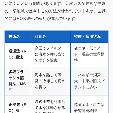
いにくいという側面があります。天然ガスが豊富な中東
の一部地域では今もこの方法が使われていますが、世界
的にはRO膜法への移行が進んでいます。
技術名
仕組み
特徴・採用状況
高圧でフィルター
省エネ・低コス
逆浸透（R
に海水を押し当て
ト・現在の世界標
O）膜法
て塩分を除去
準
多段フラ
海水を熱して蒸
エネルギー消費
ッシュ蒸
発・冷却して真水
大・中東の旧式プ
発法（MS
を得る
ラントに多い
F）
浸透圧差を利用し
正浸透（F
超省エネ・現在は
て水を移動させる
O）法
研究開発段階