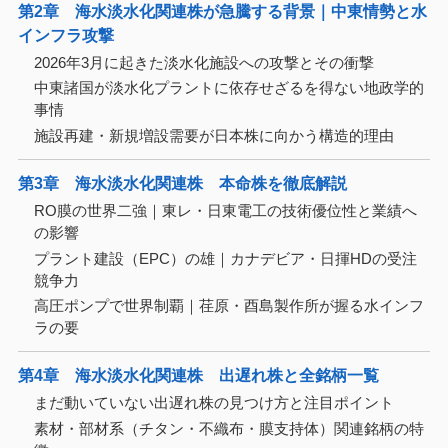
第2章 海水淡水化関連株が急騰する背景｜中東情勢と水
インフラ攻撃
2026年3月に起きた淡水化施設への攻撃とその衝撃
中東諸国が淡水化プラントに依存せざるを得ない地政学的
事情
施設再建・新規増設需要が日本株に向かう構造的理由
第3章 海水淡水化関連株 本命株を徹底解説
RO膜の世界二強｜東レ・日東電工の技術優位性と業績へ
の影響
プラント建設（EPC）の雄｜カナデビア・日揮HDの受注
競争力
高圧ポンプで世界制覇｜荏原・酉島製作所が握る水インフ
ラの要
第4章 海水淡水化関連株 出遅れ株と全銘柄一覧
まだ動いていない出遅れ株の見つけ方と注目ポイント
素材・部材系（チタン・不織布・膜支持体）関連銘柄の特