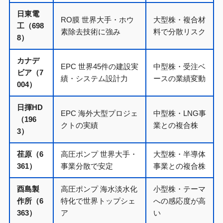
日東電
RO膜 世界大手・ホウ
大型株・複合材
工（698
素除去技術に強み
料で分散リスク
8）
カナデ
EPC 世界45件の建設実
中型株・受注ベ
ビア（7
績・システム設計力
ースの業績変動
004）
日揮HD
EPC 海外大型プロジェ
中型株・LNG事
（196
クトの実績
業との複合株
3）
荏原（6
高圧ポンプ 世界大手・
大型株・半導体
361）
事業分散で安定
事業との複合株
酉島製
高圧ポンプ 海水淡水化
小型株・テーマ
作所（6
特化で世界トップシェ
への感応度が高
363）
ア
い