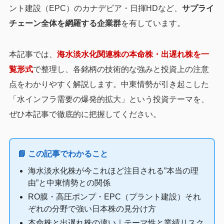
ント建設（EPC）のカナデビア・日揮HDなど、
サプライ
チェーン全体を網羅する企業群
を有しています。
本記事では、
海水淡水化関連株の本命株・出遅れ株を一
覧形式
で整理し、各銘柄の技術的な強みと投資上の注意
点をわかりやすく解説します。中東情勢が引き起こした
「水インフラ需要の爆発的拡大」という投資テーマを、
ぜひ本記事で徹底的に把握してください。
📘 この記事でわかること
海水淡水化株が今これほど注目される”本当の理
由”と中東情勢との関係
RO膜・高圧ポンプ・EPC（プラント建設）それ
ぞれの分野で強い日本株の見分け方
本命株と出遅れ株の違い｜テーマ性と業績リスク