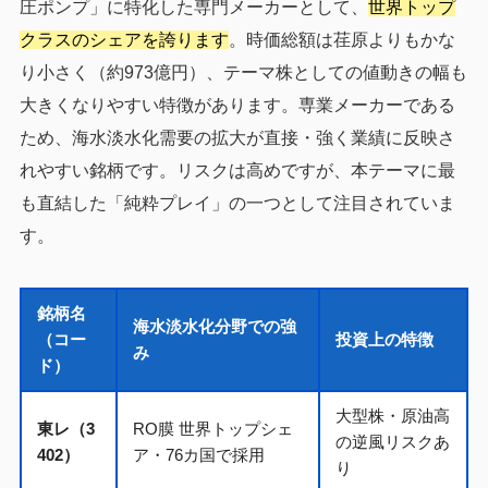
圧ポンプ」に特化した専門メーカーとして、
世界トップ
クラスのシェアを誇ります
。時価総額は荏原よりもかな
り小さく（約973億円）、テーマ株としての値動きの幅も
大きくなりやすい特徴があります。専業メーカーである
ため、海水淡水化需要の拡大が直接・強く業績に反映さ
れやすい銘柄です。リスクは高めですが、本テーマに最
も直結した「純粋プレイ」の一つとして注目されていま
す。
銘柄名
海水淡水化分野での強
（コー
投資上の特徴
み
ド）
大型株・原油高
東レ（3
RO膜 世界トップシェ
の逆風リスクあ
402）
ア・76カ国で採用
り