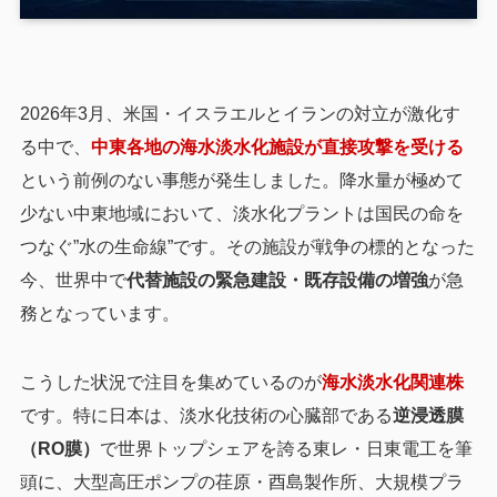
2026年3月、米国・イスラエルとイランの対立が激化す
る中で、
中東各地の海水淡水化施設が直接攻撃を受ける
という前例のない事態が発生しました。降水量が極めて
少ない中東地域において、淡水化プラントは国民の命を
つなぐ”水の生命線”です。その施設が戦争の標的となった
今、世界中で
代替施設の緊急建設・既存設備の増強
が急
務となっています。
こうした状況で注目を集めているのが
海水淡水化関連株
です。特に日本は、淡水化技術の心臓部である
逆浸透膜
（RO膜）
で世界トップシェアを誇る東レ・日東電工を筆
頭に、大型高圧ポンプの荏原・酉島製作所、大規模プラ