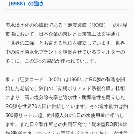
（6988）の強さ
海水淡水化の心臓部である「逆浸透膜（RO膜）」の世界
市場において、日本企業の東レと日東電工は文字通り
「世界の二強」とも言える地位を確立しています。世界
中の海水淡水化プラントを稼働させているフィルターの
多くに、この2社の製品が使われています。
東レ（証券コード：3402）は1968年にRO膜の製造を開
始した老舗で、独自の「架橋ポリアミド系複合膜」技術
により、高い塩分除去率と透水性・耐薬品性を両立した
RO膜を世界76カ国に供給しています。その造水能力は約
500億リットル超、約4億人分の1日の水使用量に相当し
ます。また日立製作所との共同研究で「従来型RO膜法比
約2割省エネ」のシステム実証も成功させており、次世代