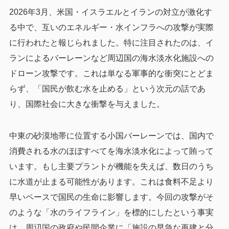
2026年3月、米国・イスラエルとイランの対立が激化す
る中で、互いのエネルギー・水インフラへの攻撃が実際
に行われたと報じられました。特に注目されたのは、イ
ランによるバーレーンなど周辺国の海水淡水化施設への
ドローン攻撃です。これは単なる軍事的な衝突にとどま
らず、「国民が飲む水を止める」という次元の話であ
り、国際社会に大きな衝撃を与えました。
中東の砂漠地帯に位置する小国バーレーンでは、国内で
消費される水のほぼすべてを海水淡水化によって賄って
います。もし主要プラントが機能を失えば、数日のうち
に水道が止まる可能性があります。これは食料不足より
早いペースで国民の生命に影響します。今回の攻撃がそ
のような「水のライフライン」を標的にしたという事実
は、周辺国の政府や民間企業に「施設の早急な再建と分