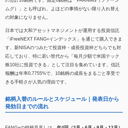
の合計10銘柄です。固定6銘柄は「FAANMG（ファーン
ムグ）」とも呼ばれ、よほどの事情がない限り入れ替え
の対象になりません。
日本では大和アセットマネジメントが運用する投資信託
「iFreeNEXT FANG+インデックス」を通じて購入できま
す。新NISAのつみたて投資枠・成長投資枠どちらでも対
応しており、特に若い世代から「毎月少額で米国テック
株10社に投資できる」として注目を集めています。信託
報酬は年率0.7755%で、10銘柄の成長をまるごと享受で
きる手軽さが人気の理由です。
銘柄入替のルールとスケジュール｜発表日から
発効日までの流れ
FANG+の銘柄見直しは、
年4回（3月・6月・9月・12月）