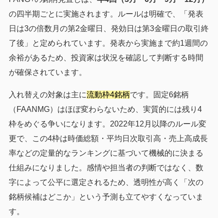
の四半期ごとに実施されます。ルールは明確で、「発表
日は3の倍数月の第2金曜日、発効日は第3金曜日の取引終
了後」と定められています。発表から実施まで約1週間の
余裕があるため、投資家は状況を確認して判断する時間
が確保されています。
入れ替えの対象は主に
流動枠4銘柄
です。固定6銘柄
（FAANMG）はほぼ変わらないため、実質的には残り4
枠をめぐる争いになります。2022年12月以降のルール変
更で、この4枠は時価総額・平均日次取引高・売上高成長
率などの定量的なランキングに基づいて機械的に決まる
仕組みになりました。感情や担当者の判断ではなく、数
字によって公平に選定されるため、透明性が高く「次の
銘柄候補はどこか」という予測も立てやすくなっていま
す。