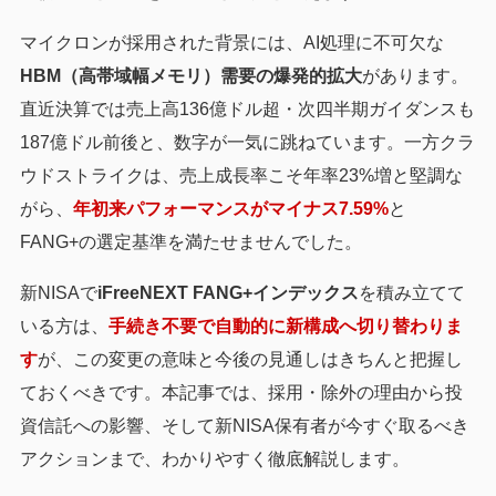
マイクロンが採用された背景には、AI処理に不可欠な
HBM（高帯域幅メモリ）需要の爆発的拡大
があります。
直近決算では売上高136億ドル超・次四半期ガイダンスも
187億ドル前後と、数字が一気に跳ねています。一方クラ
ウドストライクは、売上成長率こそ年率23%増と堅調な
がら、
年初来パフォーマンスがマイナス7.59%
と
FANG+の選定基準を満たせませんでした。
新NISAで
iFreeNEXT FANG+インデックス
を積み立てて
いる方は、
手続き不要で自動的に新構成へ切り替わりま
す
が、この変更の意味と今後の見通しはきちんと把握し
ておくべきです。本記事では、採用・除外の理由から投
資信託への影響、そして新NISA保有者が今すぐ取るべき
アクションまで、わかりやすく徹底解説します。