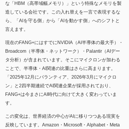
な「HBM（高帯域幅メモリ）」という特殊なメモリを製
造している会社です。この入れ替えを一言で表現するな
ら、「AIを守る側」から「AIを動かす側」へのシフトと
言えます。
現在のFANG+にはすでにNVIDIA（AI半導体の最大手）・
Broadcom（半導体・ネットワーク）・Palantir（AIデー
タ分析）が含まれています。そこにマイクロンが加わる
ことで、半導体・AI関連の比重はさらに高まります。
「2025年12月にパランティア、2026年3月にマイクロ
ン」と2四半期連続でAI関連企業が採用されており、
FANG+は今まさにAI時代に向けて大きく変わっていま
す。
この変化は、世界経済の中心がAIに移りつつある現実を
反映しています。Amazon・Microsoft・Alphabet・Meta