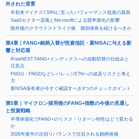
外された背景
年初来マイナス7.59%に至ったパフォーマンス低迷の真因
SaaSセクター逆風とMicrosoftによる競争激化の影響
除外後のクラウドストライク株、個別保有を続けるべきか
第4章｜FANG+銘柄入替が投資信託・新NISAに与える影
響と対応策
iFreeNEXT FANG+インデックスへの自動切替の仕組みと
注意点
FNGU・FNGDなどレバレッジETNへの波及リスクと考え
方
新NISA保有者が今すぐ確認すべき3つのチェックポイント
第5章｜マイクロン採用後のFANG+指数の今後の見通し
と投資戦略
半導体強化でFANG+のリスク・リターン特性はどう変わる
か
2026年後半の次回リバランスで注目される銘柄候補