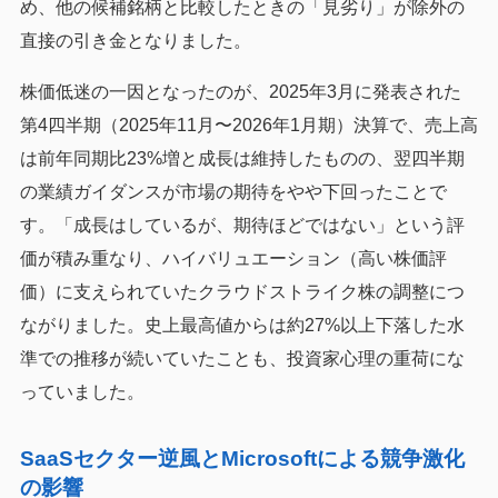
め、他の候補銘柄と比較したときの「見劣り」が除外の
直接の引き金となりました。
株価低迷の一因となったのが、2025年3月に発表された
第4四半期（2025年11月〜2026年1月期）決算で、売上高
は前年同期比23%増と成長は維持したものの、翌四半期
の業績ガイダンスが市場の期待をやや下回ったことで
す。「成長はしているが、期待ほどではない」という評
価が積み重なり、ハイバリュエーション（高い株価評
価）に支えられていたクラウドストライク株の調整につ
ながりました。史上最高値からは約27%以上下落した水
準での推移が続いていたことも、投資家心理の重荷にな
っていました。
SaaSセクター逆風とMicrosoftによる競争激化
の影響