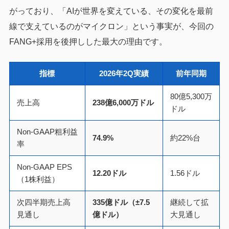
がっており、「AIが世界を変えている、その変化を最前
線で支えているのがマイクロン」という事実が、今回の
FANG+採用を後押しした最大の理由です。
指標
2026年2Q実績
前年同期
80億5,300万
売上高
238億6,000万ドル
ドル
Non-GAAP粗利益
74.9%
約22%台
率
Non-GAAP EPS
12.20ドル
1.56ドル
（1株利益）
次四半期売上高
335億ドル（±7.5
継続して拡
見通し
億ドル）
大見通し