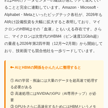
れはAI向けデータセンターの建設が急ピッチで進んでい
ることと完全に連動しています。Amazon・Microsoft・
Alphabet・Metaといったビッグテック各社が、2026年も
AI向け設備投資を大幅に拡大すると表明しており、マイ
クロンのHBMはその「血液」ともいえる存在です。さら
に、マイクロンは次世代のHBM4（ピン速度11Gb/s超）
の量産も2026年第2四半期（12月〜2月期）から開始して
おり、技術面でも競合他社を一歩リードしています。
🔑 AIとHBMの関係をかんたんに整理すると
① AIの学習・推論には大量のデータを超高速で処理す
る必要がある
② 高速処理にはNVIDIAのGPU（AI専用チップ）が必
要
③ GPUをさらに高速化するためにはHBMというメモ