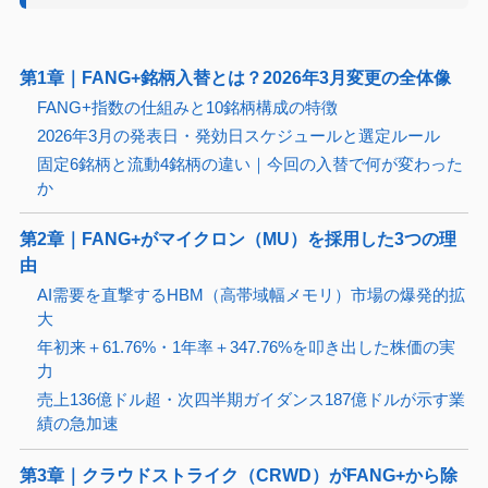
第1章｜FANG+銘柄入替とは？2026年3月変更の全体像
FANG+指数の仕組みと10銘柄構成の特徴
2026年3月の発表日・発効日スケジュールと選定ルール
固定6銘柄と流動4銘柄の違い｜今回の入替で何が変わった
か
第2章｜FANG+がマイクロン（MU）を採用した3つの理
由
AI需要を直撃するHBM（高帯域幅メモリ）市場の爆発的拡
大
年初来＋61.76%・1年率＋347.76%を叩き出した株価の実
力
売上136億ドル超・次四半期ガイダンス187億ドルが示す業
績の急加速
第3章｜クラウドストライク（CRWD）がFANG+から除