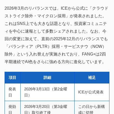
2026年3月のリバランスでは、ICEから公式に「クラウド
ストライク除外・マイクロン採用」が発表されました。
これはSNS上でも大きな話題となり、投資家コミュニテ
ィを中心に速報として多数シェアされました。なお、今
回の変更に加えて、直前の2025年12月のリバランスでも
「パランティア（PLTR）採用・サービスナウ（NOW）
除外」という入れ替えが実施されており、FANG+は2四
半期連続でAI色をさらに強める方向に進化しています。
項目
詳細
補足
発表
2026年3月13日（第2金曜
ICEが公式発表
日
日）
発効
2026年3月20日（第3金曜
この日から新構
日
日）取引終了後
成に切替