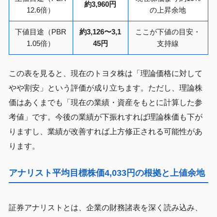
約3,960円
12.6倍）
の上昇余地
下値目途（PBR
約3,126〜3,1
ここが下値の目安・
1.05倍）
45円
支持線
この表を見ると、現在のトヨタ株は「理論価格に対して
やや割安」という評価が成り立ちます。ただし、理論株
価はあくまでも「現在の業績・資産をもとに計算した参
考値」です。今後の業績が下振れすれば理論株価も下が
りますし、業績が改善すれば上方修正される可能性があ
ります。
アナリスト平均目標株価4,033円の根拠と上値余地
証券アナリストとは、企業の財務諸表を深く読み込み、