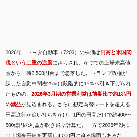
2026年、トヨタ自動車（7203）の株価は
円高と米国関
税という二重の逆風
にさらされ、かつての上場来高値
圏から一時2,500円台まで急落した。トランプ政権が
課した自動車関税25％は段階的に15％へ引き下げられ
たものの、
2026年3月期の営業利益は前期比で約1兆円
の減益
が見込まれる。さらに想定為替レートを超える
円高進行が追い打ちをかけ、1円の円高だけで約400〜
500億円の利益が吹き飛ぶ計算だ。一方で2026年2月に
は上場来高値を更新し4,000円に迫る場面もあるな