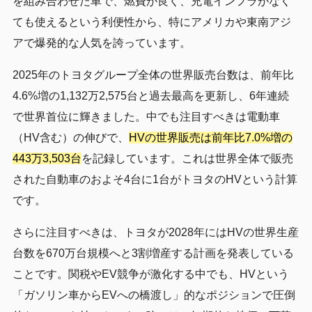
を組み合わせた車で、燃費が良く、充電インフラがなく
ても使えるという利便性から、特にアメリカや東南アジ
アで爆発的な人気を誇っています。
2025年のトヨタグループ全体の世界販売台数は、前年比
4.6%増の1,132万2,575台と過去最高を更新し、6年連続
で世界首位に輝きました。中でも注目すべきは電動車
（HV含む）の伸びで、
HVの世界販売は前年比7.0%増の
443万3,503台
を記録しています。これは世界全体で販売
された自動車のおよそ4台に1台がトヨタのHVという計算
です。
さらに注目すべきは、トヨタが2028年にはHVの世界生産
台数を670万台規模へと3割増産する計画を発表している
ことです。関税やEV競争が激化する中でも、HVという
「ガソリン車からEVへの橋渡し」的なポジションで圧倒