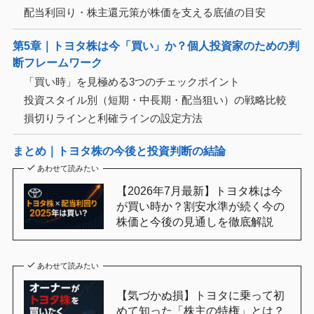
配当利回り・株主還元策が株価を支える底値の目安
第5章｜トヨタ株は今「買い」か？個人投資家のための判
断フレームワーク
「買い時」を見極める3つのチェックポイント
投資スタイル別（短期・中長期・配当狙い）の戦略比較
損切りラインと利確ラインの設定方法
まとめ｜トヨタ株の今後と投資判断の結論
あわせて読みたい
【2026年7月最新】トヨタ株は今
が買い時か？割安水準が続く今の
株価と今後の見通しを徹底解説
あわせて読みたい
【気づかぬ損】トヨタに乗って初
めて知った「株主の特権」とは？