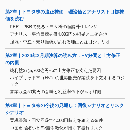
第2章｜トヨタ株の適正株価：理論値とアナリスト目標株
価を読む
PER・PBRで見るトヨタ株の理論株価レンジ
アナリスト平均目標株価4,033円の根拠と上値余地
強気・中立・売り推奨が割れる理由と注目シナリオ
第3章｜2026年3月期決算の読み方：HV好調と上方修正
の内側
純利益3兆5,700億円への上方修正を支えた要因
ハイブリッド車（HV）の世界販売が業績を下支えするロジ
ック
営業収益50兆円の意味と利益率低下が示す課題
第4章｜トヨタ株の今後の見通し：回復シナリオとリスク
シナリオ
関税緩和・円安回帰で4,000円超えを狙える条件
中国市場縮小とEV競争激化が招く下振れリスク