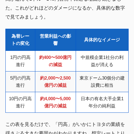
た。これがどれほどのダメージになるか、具体的な数字
で見てみましょう。
為替レー
営業利益への影
具体的なイメージ
トの変化
響
1円の円高
約400〜500億円
中規模企業1社分の利
進行
の減益
益が消える
5円の円高
約2,000〜2,500
東京ドーム30個分の建
進行
億円の減益
設費に相当
10円の円高
約4,000〜5,000
日本の有名大手企業1
進行
億円の減益
年分の純利益
この表を見るだけで、「円高」がいかにトヨタの業績を
揺さぶる大きな要因かがわかりますね。想定レートより