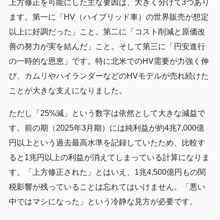
上方修正を可能にした主な要因は、大きく分けて3つあり
ます。第一に「HV（ハイブリッド車）の世界販売が想定
以上に好調だった」こと。第二に「コスト削減と原価改
善の努力が実を結んだ」こと。そして第三に「円安進行
の一時的な恩恵」です。特に北米でのHV需要が力強く伸
び、カムリやハイランダーなどのHVモデルが売れ続けた
ことが大きな支えになりました。
ただし「25%減」という数字は依然として大きな減益で
す。前の期（2025年3月期）には純利益が約4兆7,000億
円以上という過去最高水準を記録していたため、比較す
ると1兆円以上の利益が消えてしまっている計算になりま
す。「上方修正された」とはいえ、1兆4,500億円もの関
税影響が残っていることは忘れてはいけません。「悪い
中ではマシになった」という冷静な見方が必要です。