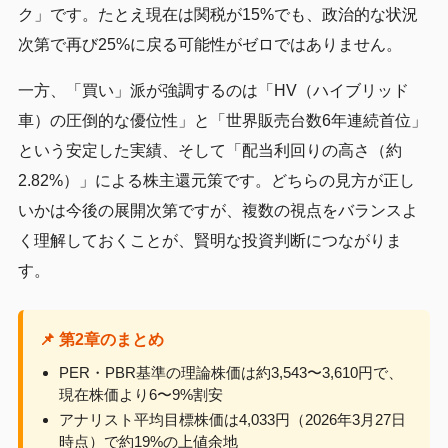
ク」です。たとえ現在は関税が15%でも、政治的な状況
次第で再び25%に戻る可能性がゼロではありません。
一方、「買い」派が強調するのは「HV（ハイブリッド
車）の圧倒的な優位性」と「世界販売台数6年連続首位」
という安定した実績、そして「配当利回りの高さ（約
2.82%）」による株主還元策です。どちらの見方が正し
いかは今後の展開次第ですが、複数の視点をバランスよ
く理解しておくことが、賢明な投資判断につながりま
す。
📌 第2章のまとめ
PER・PBR基準の理論株価は約3,543〜3,610円で、
現在株価より6〜9%割安
アナリスト平均目標株価は4,033円（2026年3月27日
時点）で約19%の上値余地