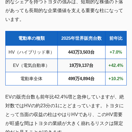
的なシェアを持つトヨタの強みは、短期的な株価の下落
があっても長期的な企業価値を支える重要な柱になって
います。
電動車の種類
2025年世界販売台数
前年比
HV（ハイブリッド車）
443万3,503台
+7.0%
EV（電気自動車）
19万9,137台
+42.4%
電動車全体
499万4,894台
+10.2%
EVの販売台数も前年比42.4%増と急伸していますが、絶
対数ではHVの約23分の1にとどまっています。トヨタに
とって当面の収益の柱はやはりHVであり、このHV需要
が旺盛な間はトヨタの業績が大きく崩れるリスクは限定