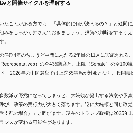
組みと開催サイクルを理解する
いたことがある方でも、「具体的に何が決まるの？」と疑問に
組みをしっかり押さえておきましょう。投資の判断をするうえ
す。
の任期4年のちょうど中間にあたる2年目の11月に実施される
 Representatives）の全435議席と、上院（Senate）の全
ます。2026年の中間選挙では上院35議席が対象となり、投開票日
多数派が野党になってしまうと、大統領が提出する法案や予算
呼び、政策の実行力が大きく落ちます。逆に大統領と同じ政党
党支配の場合）」と呼びます。現在のトランプ政権は2025年
ランスが変わる可能性があります。