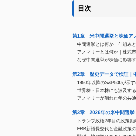
目次
第1章 米中間選挙と株価ア
中間選挙とは何か｜仕組み
アノマリーとは何か｜株式
なぜ中間選挙が株価に影響
第2章 歴史データで検証｜
1950年以降のS&P500が
世界株・日本株にも波及す
アノマリーが崩れた年の共通点
第3章 2026年の米中間選
トランプ政権2年目の政策動
FRB新議長交代と金融政策