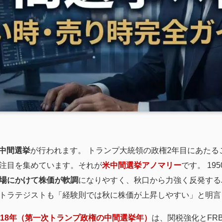
中間選挙
が行われます。 トランプ大統領の政権2年目にあた
注目を集めています。それが
米中間選挙アノマリー
です。 19
場にかけて株価が軟調
になりやすく、秋口から力強く反発する
トラテジストも「経験則では秋に株価が上昇しやすい」と明言
018年（第一次トランプ政権の中間選挙年）
は、関税強化とFR