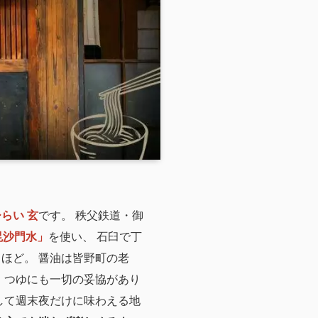
らい 玄
です。 秩父鉄道・御
毘沙門水」
を使い、 石臼で丁
ほど。 醤油は皆野町の老
・つゆにも一切の妥協があり
して週末夜だけに味わえる地