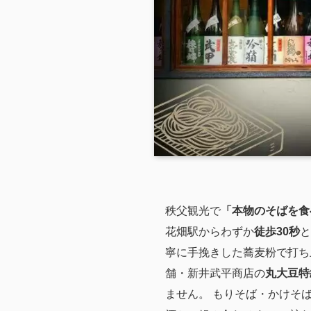
秩父観光で
「本物のそばを食
花畑駅からわずか
徒歩30秒
と
寧に手挽きした蕎麦粉で打ち
舗・新井武平商店の
丸大豆特
ません。 もりそば・かけそ