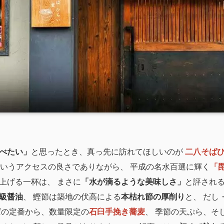
べたい」
と思ったとき、真っ先に訪れてほしいのが
二八そばひ
いうアクセスの良さでありながら、 平成の名水百選に輝く
「
上げる一杯は、 まさに
「水が滴るような美味しさ」
と評される
級醤油
、 鰹節は築地の伏高による
本枯れ節の厚削り
と、 だし
ばの定番から、数量限定の
石臼手挽き蕎麦
、 季節の天ぷら、そ