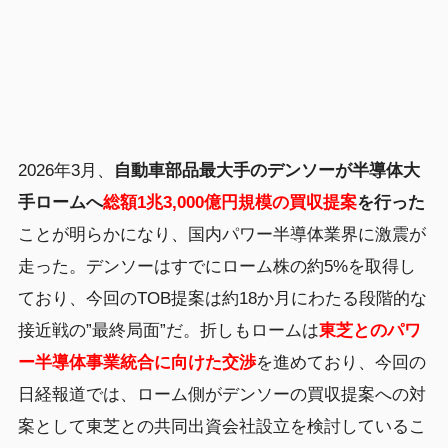
2026年3月、
自動車部品最大手のデンソーが半導体大
手ロームへ
総額1兆3,000億円規模の買収提案
を行った
ことが明らかになり、国内パワー半導体業界に激震が
走った。デンソーはすでにローム株の約5%を取得し
ており、今回のTOB提案は約18か月にわたる段階的な
接近戦の”最終局面”だ。折しもロームは
東芝とのパワ
ー半導体事業統合に向けた交渉
を進めており、今回の
日経報道では、ローム側がデンソーの買収提案への対
案として東芝との共同出資会社設立を検討しているこ