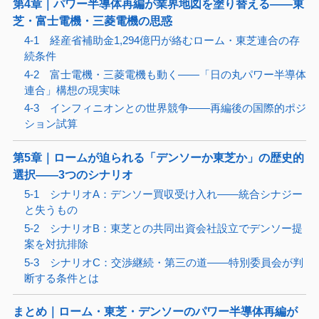
第4章｜パワー半導体再編が業界地図を塗り替える——東
芝・富士電機・三菱電機の思惑
4-1 経産省補助金1,294億円が絡むローム・東芝連合の存
続条件
4-2 富士電機・三菱電機も動く——「日の丸パワー半導体
連合」構想の現実味
4-3 インフィニオンとの世界競争——再編後の国際的ポジ
ション試算
第5章｜ロームが迫られる「デンソーか東芝か」の歴史的
選択——3つのシナリオ
5-1 シナリオA：デンソー買収受け入れ——統合シナジー
と失うもの
5-2 シナリオB：東芝との共同出資会社設立でデンソー提
案を対抗排除
5-3 シナリオC：交渉継続・第三の道——特別委員会が判
断する条件とは
まとめ｜ローム・東芝・デンソーのパワー半導体再編が