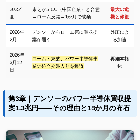
2025年
東芝がSICC（中国企業）と合意
最大の危
夏
→ローム反発→1か月で破棄
機と修復
2026年
デンソーからローム宛に買収提
外圧によ
2月
案が届く
る加速
2026年
ローム・東芝、パワー半導体事
再編本格
3月12
業の統合交渉入りを報道
化
日
第3章｜デンソーのパワー半導体買収提
案1.3兆円——その理由と18か月の布石