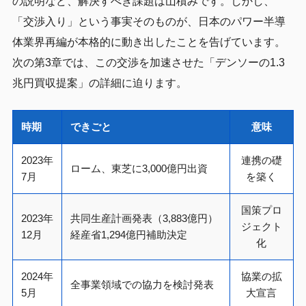
の説明など、解決すべき課題は山積みです。しかし、
「交渉入り」という事実そのものが、日本のパワー半導
体業界再編が本格的に動き出したことを告げています。
次の第3章では、この交渉を加速させた「デンソーの1.3
兆円買収提案」の詳細に迫ります。
時期
できごと
意味
2023年
連携の礎
ローム、東芝に3,000億円出資
7月
を築く
国策プロ
2023年
共同生産計画発表（3,883億円）
ジェクト
12月
経産省1,294億円補助決定
化
2024年
協業の拡
全事業領域での協力を検討発表
5月
大宣言