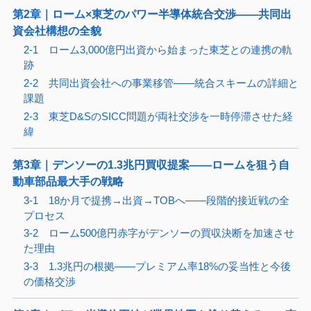
第2章｜ローム×東芝のパワー半導体統合交渉——共同出
資会社構想の全貌
2-1 ローム3,000億円出資から始まった東芝との連携の軌
跡
2-2 共同出資会社への事業移管——統合スキームの詳細と
課題
2-3 東芝D&SのSICC問題が両社交渉を一時停滞させた経
緯
第3章｜デンソーの1.3兆円買収提案——ロームを狙う自
動車部品最大手の戦略
3-1 18か月で提携→出資→TOBへ——段階的接近戦の全
プロセス
3-2 ローム500億円赤字がデンソーの買収決断を加速させ
た理由
3-3 1.3兆円の根拠——プレミアム率18%の妥当性と今後
の価格交渉