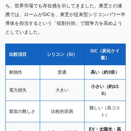
ち、世界市場でも存在感を示してきました。東芝との連
携では、ロームがSiCを、東芝が従来型シリコンパワー半
導体を担当するという「役割分担」で競争力を高めよう
としていました。
SiC（炭化ケイ
比較項目
シリコン（Si）
素）
耐熱性
普通
高い（約3倍）
小さい（約1/1
電力損失
大きい
0）
難しい（高コス
製造の難しさ
比較的容易
ト）
EV・太陽光・高