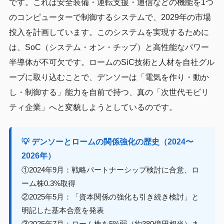
です。これは安全装備・運転支援・通信などの機能を1つ
のコンピューターで制御するシステムで、2029年の市場
投入を計画しています。このシステムを実現するために
は、SoC（システム・オン・チップ）と高性能なパワー
半導体が不可欠です。ロームのSiC技術と人材を自社グル
ープに取り込むことで、デンソーは「電気を作り・動か
し・制御する」能力を自前で持つ、真の「次世代モビリ
ティ企業」へと変貌しようとしているのです。
💡 デンソーとロームの関係強化の歴史（2024〜
2026年）
①2024年9月：戦略パートナーシップ検討に合意、ロ
ーム株0.3%取得
②2025年5月：「資本関係の強化も引き続き検討」と
明記した基本合意を発表
③2025年7月：ローム株を5%弱（約380億円相当）ま